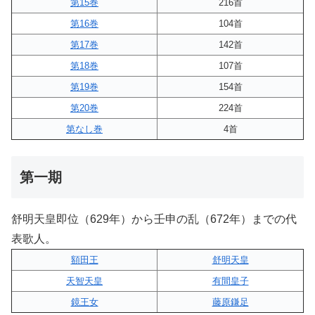
第15巻
216首
第16巻
104首
第17巻
142首
第18巻
107首
第19巻
154首
第20巻
224首
第なし巻
4首
第一期
舒明天皇即位（629年）から壬申の乱（672年）までの代
表歌人。
額田王
舒明天皇
天智天皇
有間皇子
鏡王女
藤原鎌足