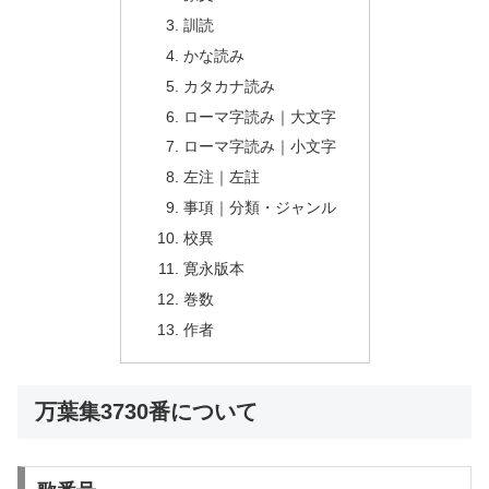
訓読
かな読み
カタカナ読み
ローマ字読み｜大文字
ローマ字読み｜小文字
左注｜左註
事項｜分類・ジャンル
校異
寛永版本
巻数
作者
万葉集3730番について