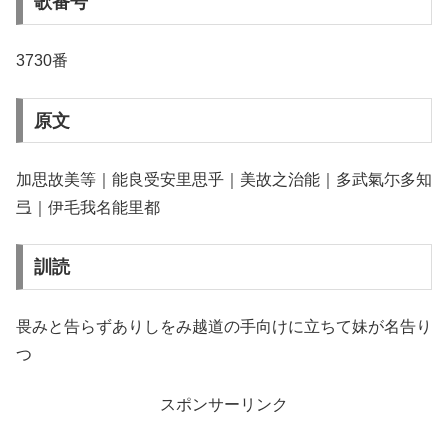
歌番号
3730番
原文
加思故美等｜能良受安里思乎｜美故之治能｜多武氣尓多知
弖｜伊毛我名能里都
訓読
畏みと告らずありしをみ越道の手向けに立ちて妹が名告り
つ
スポンサーリンク