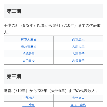
第二期
壬申の乱（672年）以降から遷都（710年）までの代表歌
人。
柿本人麻呂
高市黒人
長意吉麻呂
天武天皇
持統天皇
大津皇子
大伯皇女
志貴皇子
第三期
遷都（710年）から733年（天平5年）までの代表歌人。
山部赤人
大伴旅人
山上憶良
高橋虫麻呂