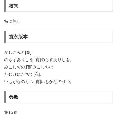
校異
特に無し
寛永版本
かしこみと[寛],
のらずありしを,[寛]のらすありしを,
みこしぢの,[寛]みこしちの,
たむけにたちて[寛],
いもがなのりつ,[寛]いもかなのりつ,
巻数
第15巻