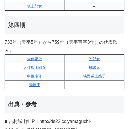
坂上郎女
–
第四期
733年（天平5年）から759年（天平宝字3年）の代表歌
人。
大伴家持
笠郎女
大伴坂上郎女
橘諸兄
中臣宅守
狭野弟上娘子
湯原王
–
出典・参考
■ 吉村誠 様HP｜http://ds22.cc.yamaguchi-