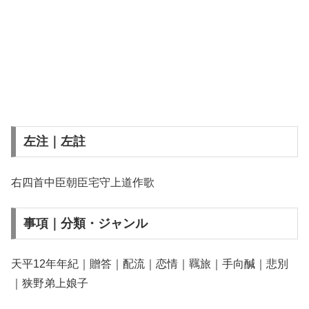
左注｜左註
右四首中臣朝臣宅守上道作歌
事項｜分類・ジャンル
天平12年年紀｜贈答｜配流｜恋情｜羈旅｜手向醎｜悲別
｜狭野弟上娘子