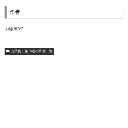
作者
中臣宅守
万葉集｜第15巻の和歌一覧