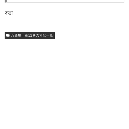
不詳
万葉集｜第12巻の和歌一覧