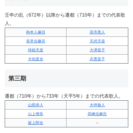
壬申の乱（672年）以降から遷都（710年）までの代表歌
人。
柿本人麻呂
高市黒人
長意吉麻呂
天武天皇
持統天皇
大津皇子
大伯皇女
志貴皇子
第三期
遷都（710年）から733年（天平5年）までの代表歌人。
山部赤人
大伴旅人
山上憶良
高橋虫麻呂
坂上郎女
–