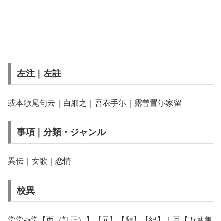
左注｜左註
或本歌尾句云｜白細之｜吾衣手尓｜露曽置尓家留
事項｜分類・ジャンル
異伝｜女歌｜恋情
校異
常常->常【西（訂正）】【元】【類】【紀】｜耳【万葉集