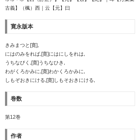
古義】（楓）西｜云【元】曰
寛永版本
きみまつと[寛],
にはのみをれば,[寛]にはにしをれは,
うちなびく,[寛]うちなひき,
わがくろかみに,[寛]わかくろかみに,
しもぞおきにける,[寛]しもそおきにける,
巻数
第12巻
作者