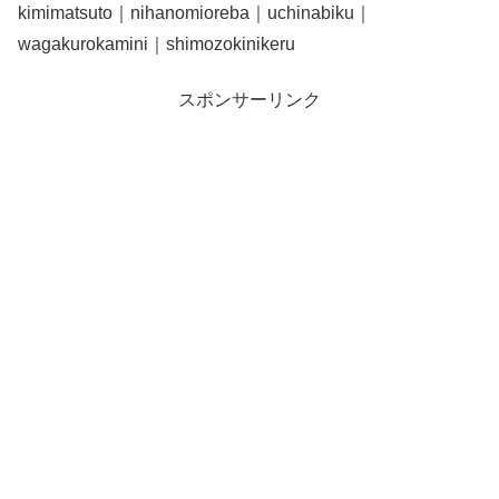
kimimatsuto｜nihanomioreba｜uchinabiku｜
wagakurokamini｜shimozokinikeru
スポンサーリンク