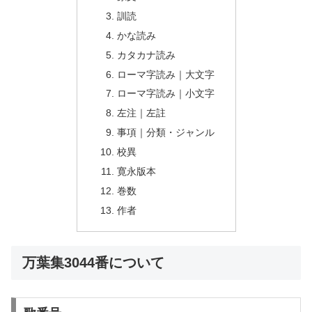
訓読
かな読み
カタカナ読み
ローマ字読み｜大文字
ローマ字読み｜小文字
左注｜左註
事項｜分類・ジャンル
校異
寛永版本
巻数
作者
万葉集3044番について