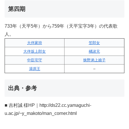
第四期
733年（天平5年）から759年（天平宝字3年）の代表歌
人。
大伴家持
笠郎女
大伴坂上郎女
橘諸兄
中臣宅守
狭野弟上娘子
湯原王
–
出典・参考
■ 吉村誠 様HP｜http://ds22.cc.yamaguchi-
u.ac.jp/~y_makoto/man_corner.html