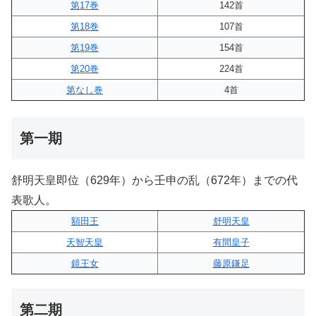
第17巻
142首
第18巻
107首
第19巻
154首
第20巻
224首
第なし巻
4首
第一期
舒明天皇即位（629年）から壬申の乱（672年）までの代
表歌人。
額田王
舒明天皇
天智天皇
有間皇子
鏡王女
藤原鎌足
第二期