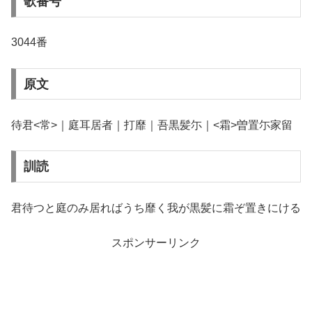
歌番号
3044番
原文
待君<常>｜庭耳居者｜打靡｜吾黒髪尓｜<霜>曽置尓家留
訓読
君待つと庭のみ居ればうち靡く我が黒髪に霜ぞ置きにける
スポンサーリンク