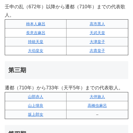
壬申の乱（672年）以降から遷都（710年）までの代表歌
人。
柿本人麻呂
高市黒人
長意吉麻呂
天武天皇
持統天皇
大津皇子
大伯皇女
志貴皇子
第三期
遷都（710年）から733年（天平5年）までの代表歌人。
山部赤人
大伴旅人
山上憶良
高橋虫麻呂
坂上郎女
–