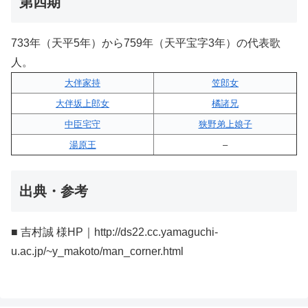
第四期
733年（天平5年）から759年（天平宝字3年）の代表歌
人。
大伴家持
笠郎女
大伴坂上郎女
橘諸兄
中臣宅守
狭野弟上娘子
湯原王
–
出典・参考
■ 吉村誠 様HP｜http://ds22.cc.yamaguchi-
u.ac.jp/~y_makoto/man_corner.html