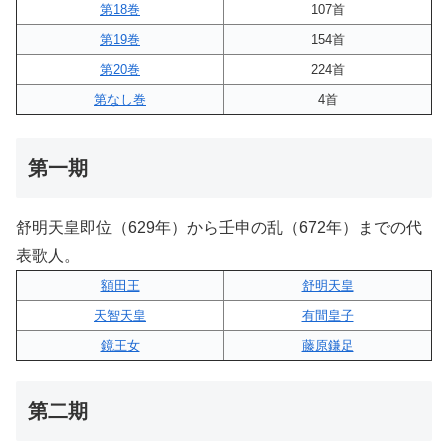
第18巻
107首
第19巻
154首
第20巻
224首
第なし巻
4首
第一期
舒明天皇即位（629年）から壬申の乱（672年）までの代
表歌人。
額田王
舒明天皇
天智天皇
有間皇子
鏡王女
藤原鎌足
第二期