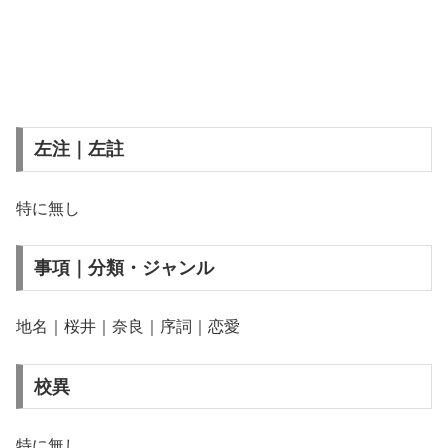
左注｜左註
特に無し
事項｜分類・ジャンル
地名｜桜井｜奈良｜序詞｜恋愛
校異
特に無し