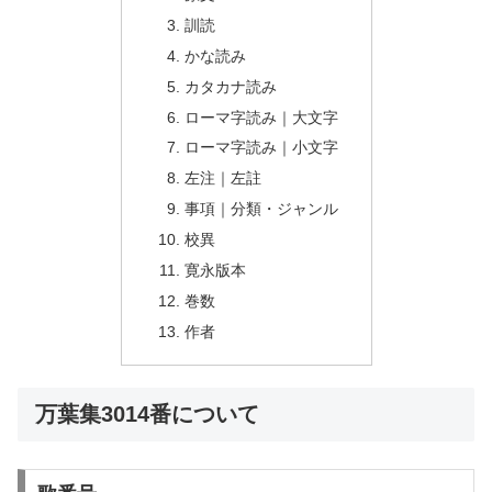
訓読
かな読み
カタカナ読み
ローマ字読み｜大文字
ローマ字読み｜小文字
左注｜左註
事項｜分類・ジャンル
校異
寛永版本
巻数
作者
万葉集3014番について