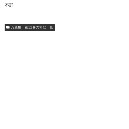
不詳
万葉集｜第12巻の和歌一覧