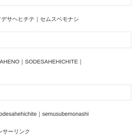
ソデサヘヒチテ｜セムスベモナシ
TAHENO｜SODESAHEHICHITE｜
sodesahehichite｜semusubemonashi
ンサーリンク