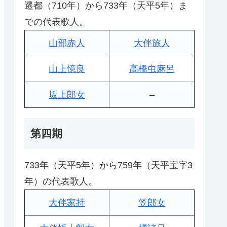
遷都（710年）から733年（天平5年）ま
での代表歌人。
山部赤人
大伴旅人
山上憶良
高橋虫麻呂
坂上郎女
–
第四期
733年（天平5年）から759年（天平宝字3
年）の代表歌人。
大伴家持
笠郎女