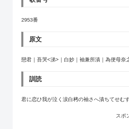
2953番
原文
戀君｜吾哭<涕>｜白妙｜袖兼所漬｜為便母奈
訓読
君に恋ひ我が泣く涙白栲の袖さへ漬ちてせむ
スポ