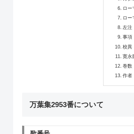
ロー
ロー
左注
事項
校異
寛永
巻数
作者
万葉集2953番について
歌番号