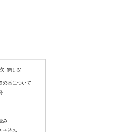
次
953番について
号
読み
カナ読み