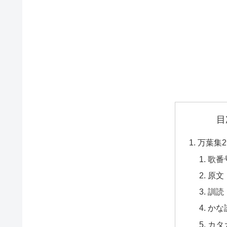
目
万葉集2
歌番
原文
訓読
かな
カタ