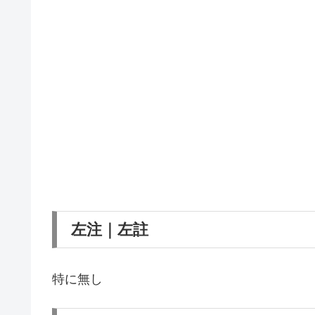
左注｜左註
特に無し