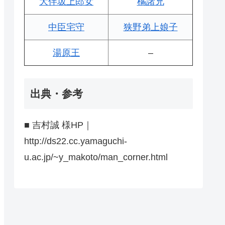
大伴坂上郎女
橘諸兄
中臣宅守
狭野弟上娘子
湯原王
–
出典・参考
■ 吉村誠 様HP｜
http://ds22.cc.yamaguchi-
u.ac.jp/~y_makoto/man_corner.html