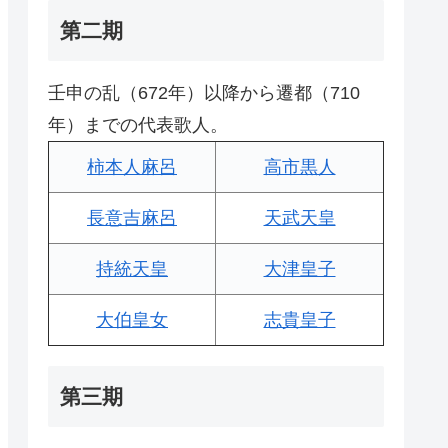
第二期
壬申の乱（672年）以降から遷都（710
年）までの代表歌人。
柿本人麻呂
高市黒人
長意吉麻呂
天武天皇
持統天皇
大津皇子
大伯皇女
志貴皇子
第三期