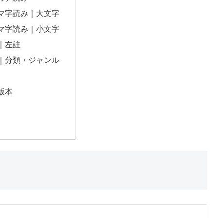
マ字読み｜大文字
マ字読み｜小文字
｜左註
｜分類・ジャンル
版本