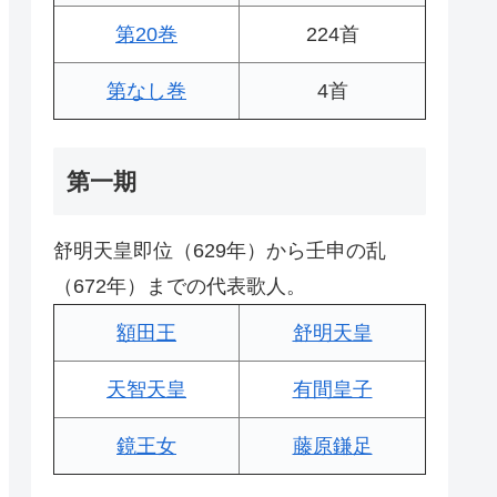
第20巻
224首
第なし巻
4首
第一期
舒明天皇即位（629年）から壬申の乱
（672年）までの代表歌人。
額田王
舒明天皇
天智天皇
有間皇子
鏡王女
藤原鎌足