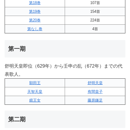
第18巻
107首
第19巻
154首
第20巻
224首
第なし巻
4首
第一期
舒明天皇即位（629年）から壬申の乱（672年）までの代
表歌人。
額田王
舒明天皇
天智天皇
有間皇子
鏡王女
藤原鎌足
第二期