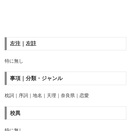
左注｜左註
特に無し
事項｜分類・ジャンル
枕詞｜序詞｜地名｜天理｜奈良県｜恋愛
校異
特に無し