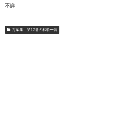
不詳
万葉集｜第12巻の和歌一覧