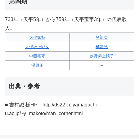
第四期
733年（天平5年）から759年（天平宝字3年）の代表歌
人。
大伴家持
笠郎女
大伴坂上郎女
橘諸兄
中臣宅守
狭野弟上娘子
湯原王
–
出典・参考
■ 吉村誠 様HP｜http://ds22.cc.yamaguchi-
u.ac.jp/~y_makoto/man_corner.html