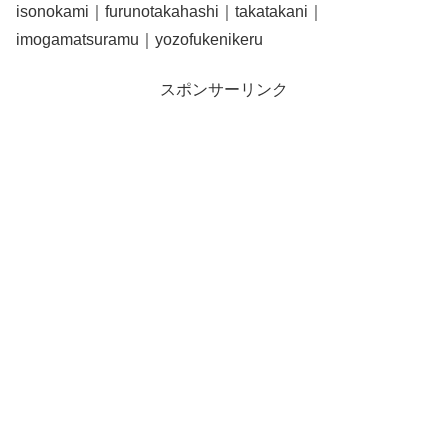
isonokami｜furunotakahashi｜takatakani｜
imogamatsuramu｜yozofukenikeru
スポンサーリンク