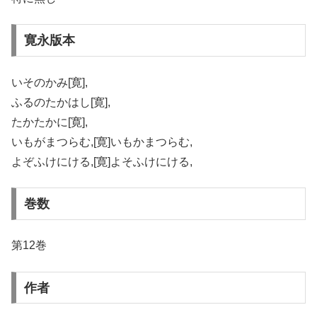
寛永版本
いそのかみ[寛],
ふるのたかはし[寛],
たかたかに[寛],
いもがまつらむ,[寛]いもかまつらむ,
よぞふけにける,[寛]よそふけにける,
巻数
第12巻
作者