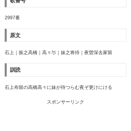
歌番号
2997番
原文
石上｜振之高橋｜高々尓｜妹之将待｜夜曽深去家留
訓読
石上布留の高橋高々に妹が待つらむ夜ぞ更けにける
スポンサーリンク