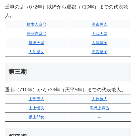
壬申の乱（672年）以降から遷都（710年）までの代表歌
人。
柿本人麻呂
高市黒人
長意吉麻呂
天武天皇
持統天皇
大津皇子
大伯皇女
志貴皇子
第三期
遷都（710年）から733年（天平5年）までの代表歌人。
山部赤人
大伴旅人
山上憶良
高橋虫麻呂
坂上郎女
–