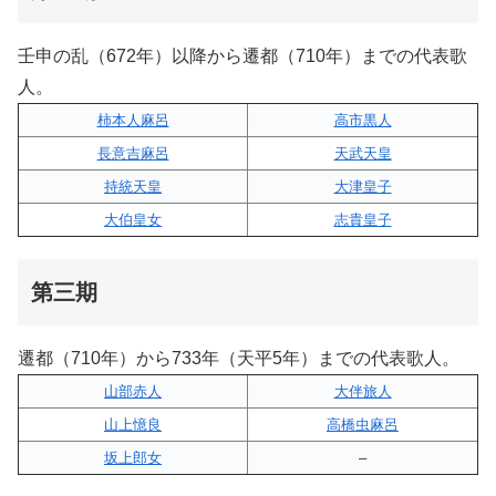
壬申の乱（672年）以降から遷都（710年）までの代表歌
人。
柿本人麻呂
高市黒人
長意吉麻呂
天武天皇
持統天皇
大津皇子
大伯皇女
志貴皇子
第三期
遷都（710年）から733年（天平5年）までの代表歌人。
山部赤人
大伴旅人
山上憶良
高橋虫麻呂
坂上郎女
–