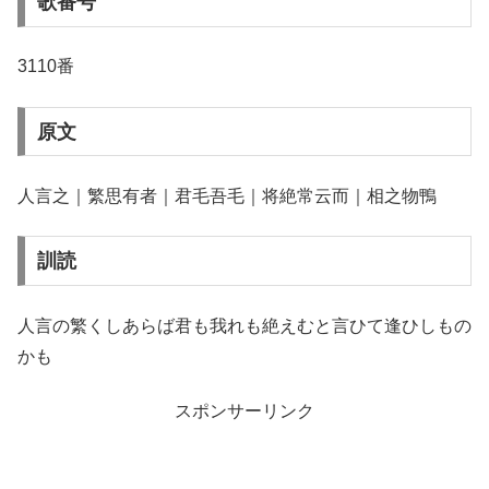
歌番号
3110番
原文
人言之｜繁思有者｜君毛吾毛｜将絶常云而｜相之物鴨
訓読
人言の繁くしあらば君も我れも絶えむと言ひて逢ひしもの
かも
スポンサーリンク