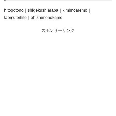
hitogotono｜shigekushiaraba｜kimimoaremo｜
taemutoihite｜ahishimonokamo
スポンサーリンク