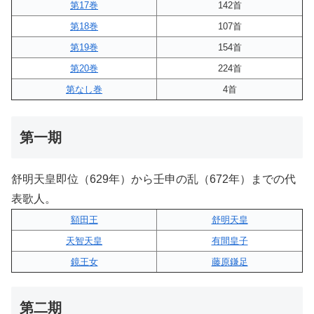
第17巻
142首
第18巻
107首
第19巻
154首
第20巻
224首
第なし巻
4首
第一期
舒明天皇即位（629年）から壬申の乱（672年）までの代
表歌人。
額田王
舒明天皇
天智天皇
有間皇子
鏡王女
藤原鎌足
第二期