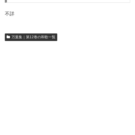
不詳
万葉集｜第12巻の和歌一覧