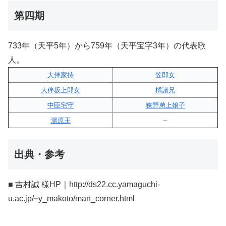
第四期
733年（天平5年）から759年（天平宝字3年）の代表歌
人。
大伴家持
笠郎女
大伴坂上郎女
橘諸兄
中臣宅守
狭野弟上娘子
湯原王
–
出典・参考
■ 吉村誠 様HP｜http://ds22.cc.yamaguchi-
u.ac.jp/~y_makoto/man_corner.html