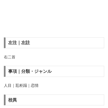
左注｜左註
右二首
事項｜分類・ジャンル
人目｜尫柜蹋｜恋情
校異