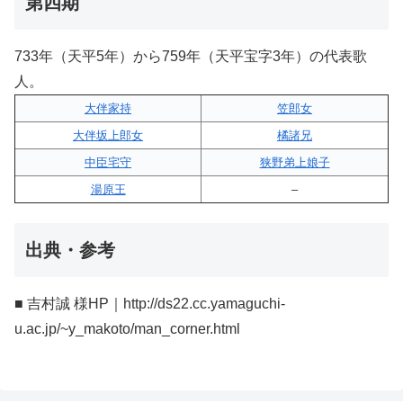
第四期
733年（天平5年）から759年（天平宝字3年）の代表歌
人。
大伴家持
笠郎女
大伴坂上郎女
橘諸兄
中臣宅守
狭野弟上娘子
湯原王
–
出典・参考
■ 吉村誠 様HP｜http://ds22.cc.yamaguchi-
u.ac.jp/~y_makoto/man_corner.html