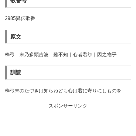
歌番号
2985異伝歌番
原文
梓弓｜末乃多頭吉波｜雖不知｜心者君尓｜因之物乎
訓読
梓弓末のたづきは知らねども心は君に寄りにしものを
スポンサーリンク