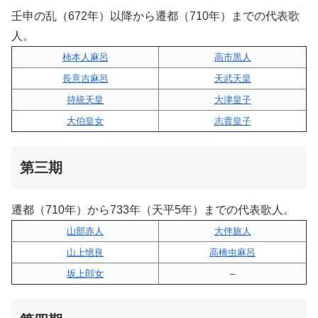
壬申の乱（672年）以降から遷都（710年）までの代表歌
人。
柿本人麻呂
高市黒人
長意吉麻呂
天武天皇
持統天皇
大津皇子
大伯皇女
志貴皇子
第三期
遷都（710年）から733年（天平5年）までの代表歌人。
山部赤人
大伴旅人
山上憶良
高橋虫麻呂
坂上郎女
–