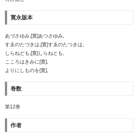
寛永版本
あづさゆみ,[寛]あつさゆみ,
すゑのたづきは,[寛]すゑのたつきは,
しらねども,[寛]しらねとも,
こころはきみに[寛],
よりにしものを[寛],
巻数
第12巻
作者