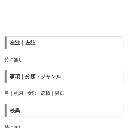
左注｜左註
特に無し
事項｜分類・ジャンル
弓｜枕詞｜女歌｜恋情｜異伝
校異
特に無し