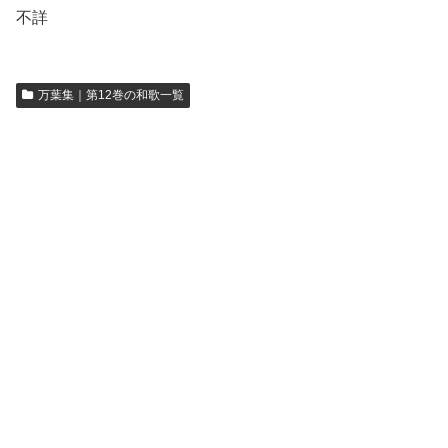
不詳
万葉集｜第12巻の和歌一覧