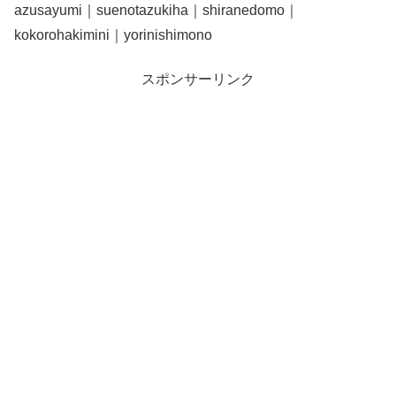
azusayumi｜suenotazukiha｜shiranedomo｜
kokorohakimini｜yorinishimono
スポンサーリンク