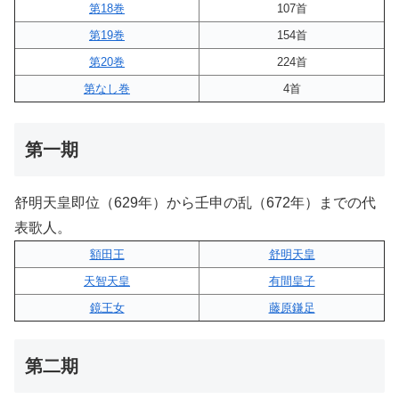
第18巻
107首
第19巻
154首
第20巻
224首
第なし巻
4首
第一期
舒明天皇即位（629年）から壬申の乱（672年）までの代
表歌人。
額田王
舒明天皇
天智天皇
有間皇子
鏡王女
藤原鎌足
第二期