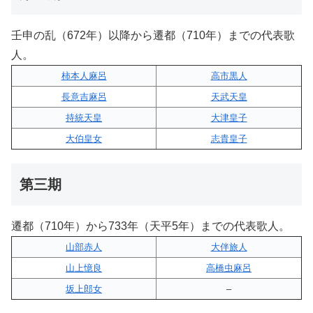
壬申の乱（672年）以降から遷都（710年）までの代表歌
人。
柿本人麻呂
高市黒人
長意吉麻呂
天武天皇
持統天皇
大津皇子
大伯皇女
志貴皇子
第三期
遷都（710年）から733年（天平5年）までの代表歌人。
山部赤人
大伴旅人
山上憶良
高橋虫麻呂
坂上郎女
–