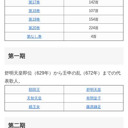
第17巻
142首
第18巻
107首
第19巻
154首
第20巻
224首
第なし巻
4首
第一期
舒明天皇即位（629年）から壬申の乱（672年）までの代
表歌人。
額田王
舒明天皇
天智天皇
有間皇子
鏡王女
藤原鎌足
第二期