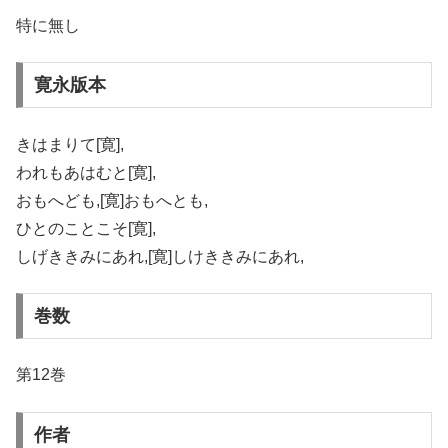
特に無し
寛永版本
きはまりて[寛],
われもあはむと[寛],
おもへども,[寛]おもへとも,
ひとのことこそ[寛],
しげききみにあれ,[寛]しけききみにあれ,
巻数
第12巻
作者