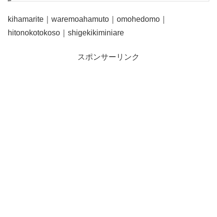
kihamarite｜waremoahamuto｜omohedomo｜
hitonokotokoso｜shigekikiminiare
スポンサーリンク