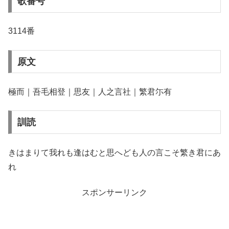
歌番号
3114番
原文
極而｜吾毛相登｜思友｜人之言社｜繁君尓有
訓読
きはまりて我れも逢はむと思へども人の言こそ繁き君にあ
れ
スポンサーリンク