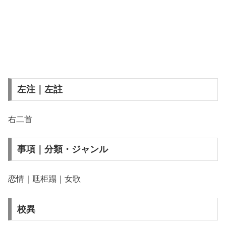
左注｜左註
右二首
事項｜分類・ジャンル
恋情｜尫柜蹋｜女歌
校異