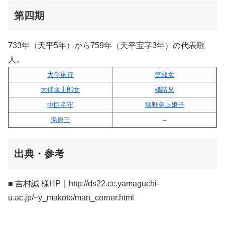
第四期
733年（天平5年）から759年（天平宝字3年）の代表歌
人。
大伴家持
笠郎女
大伴坂上郎女
橘諸兄
中臣宅守
狭野弟上娘子
湯原王
–
出典・参考
■ 吉村誠 様HP｜http://ds22.cc.yamaguchi-
u.ac.jp/~y_makoto/man_corner.html