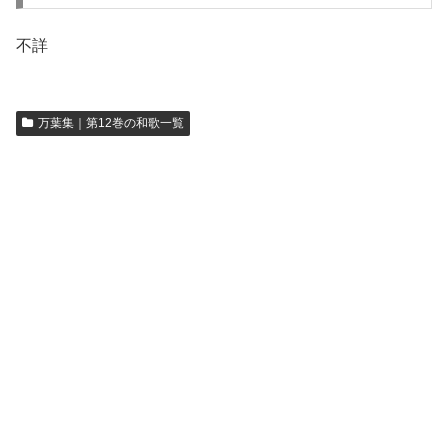
不詳
万葉集｜第12巻の和歌一覧