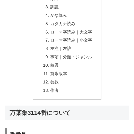
訓読
かな読み
カタカナ読み
ローマ字読み｜大文字
ローマ字読み｜小文字
左注｜左註
事項｜分類・ジャンル
校異
寛永版本
巻数
作者
万葉集3114番について