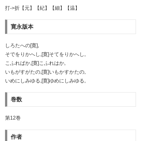
打->折【元】【紀】【細】【温】
寛永版本
しろたへの[寛],
そでをりかへし,[寛]そてをりかへし,
こふればか,[寛]こふれはか,
いもがすがたの,[寛]いもかすかたの,
いめにしみゆる,[寛]ゆめにしみゆる,
巻数
第12巻
作者