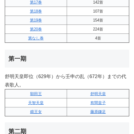
第17巻
142首
第18巻
107首
第19巻
154首
第20巻
224首
第なし巻
4首
第一期
舒明天皇即位（629年）から壬申の乱（672年）までの代
表歌人。
額田王
舒明天皇
天智天皇
有間皇子
鏡王女
藤原鎌足
第二期