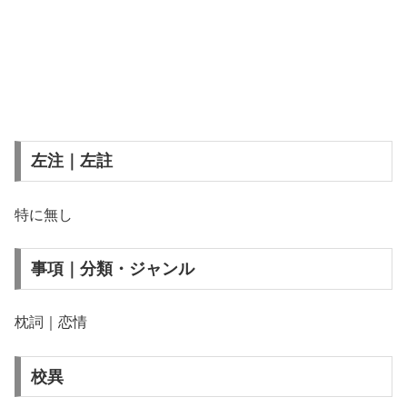
左注｜左註
特に無し
事項｜分類・ジャンル
枕詞｜恋情
校異