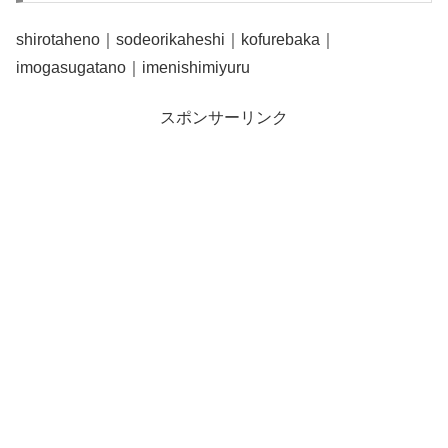
shirotaheno｜sodeorikaheshi｜kofurebaka｜
imogasugatano｜imenishimiyuru
スポンサーリンク