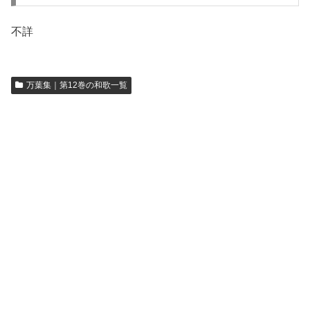
不詳
万葉集｜第12巻の和歌一覧