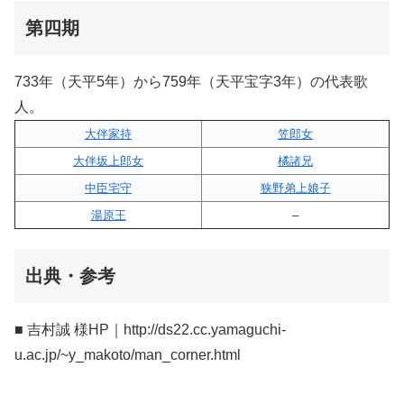
第四期
733年（天平5年）から759年（天平宝字3年）の代表歌
人。
大伴家持
笠郎女
大伴坂上郎女
橘諸兄
中臣宅守
狭野弟上娘子
湯原王
–
出典・参考
■ 吉村誠 様HP｜http://ds22.cc.yamaguchi-
u.ac.jp/~y_makoto/man_corner.html