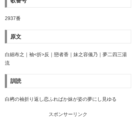
歌番号
2937番
原文
白細布之｜袖<折>反｜戀者香｜妹之容儀乃｜夢二四三湯
流
訓読
白栲の袖折り返し恋ふればか妹が姿の夢にし見ゆる
スポンサーリンク