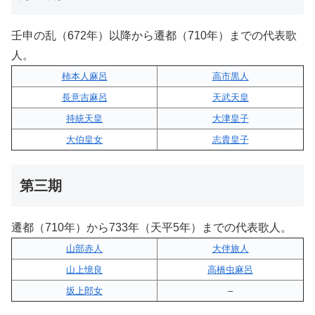
壬申の乱（672年）以降から遷都（710年）までの代表歌
人。
柿本人麻呂
高市黒人
長意吉麻呂
天武天皇
持統天皇
大津皇子
大伯皇女
志貴皇子
第三期
遷都（710年）から733年（天平5年）までの代表歌人。
山部赤人
大伴旅人
山上憶良
高橋虫麻呂
坂上郎女
–