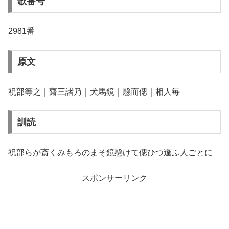
歌番号
2981番
原文
祝部等之｜齋三諸乃｜犬馬鏡｜懸而偲｜相人毎
訓読
祝部らが斎くみもろのまそ鏡懸けて偲ひつ逢ふ人ごとに
スポンサーリンク