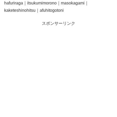
hafuriraga｜itsukumimorono｜masokagami｜
kaketeshinohitsu｜afuhitogotoni
スポンサーリンク