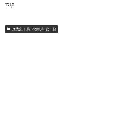
不詳
万葉集｜第12巻の和歌一覧