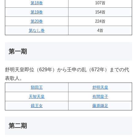
第18巻
107首
第19巻
154首
第20巻
224首
第なし巻
4首
第一期
舒明天皇即位（629年）から壬申の乱（672年）までの代
表歌人。
額田王
舒明天皇
天智天皇
有間皇子
鏡王女
藤原鎌足
第二期