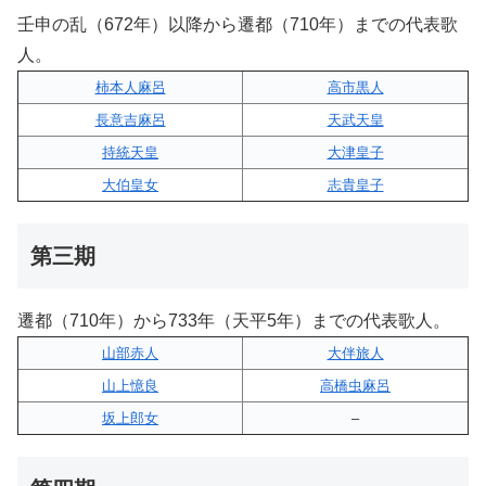
壬申の乱（672年）以降から遷都（710年）までの代表歌
人。
柿本人麻呂
高市黒人
長意吉麻呂
天武天皇
持統天皇
大津皇子
大伯皇女
志貴皇子
第三期
遷都（710年）から733年（天平5年）までの代表歌人。
山部赤人
大伴旅人
山上憶良
高橋虫麻呂
坂上郎女
–