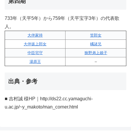
第四期
733年（天平5年）から759年（天平宝字3年）の代表歌
人。
大伴家持
笠郎女
大伴坂上郎女
橘諸兄
中臣宅守
狭野弟上娘子
湯原王
–
出典・参考
■ 吉村誠 様HP｜http://ds22.cc.yamaguchi-
u.ac.jp/~y_makoto/man_corner.html