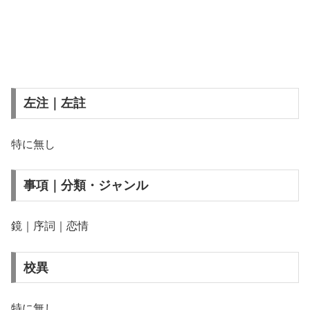
左注｜左註
特に無し
事項｜分類・ジャンル
鏡｜序詞｜恋情
校異
特に無し