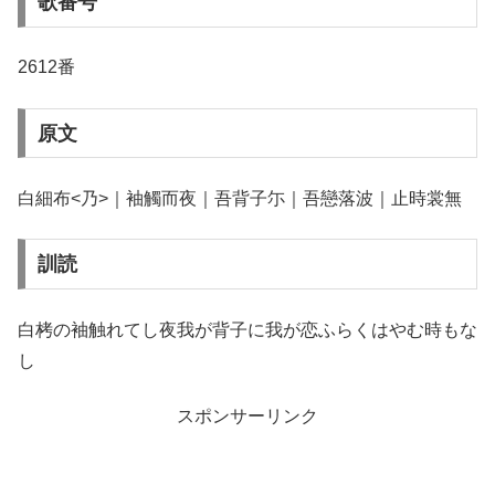
歌番号
2612番
原文
白細布<乃>｜袖觸而夜｜吾背子尓｜吾戀落波｜止時裳無
訓読
白栲の袖触れてし夜我が背子に我が恋ふらくはやむ時もな
し
スポンサーリンク