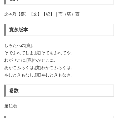
之->乃【嘉】【文】【紀】｜而（塙）西
寛永版本
しろたへの[寛],
そでふれてしよ,[寛]そてをふれてや,
わがせこに,[寛]わかせこに,
あがこふらくは,[寛]わかこふらくは,
やむときもなし,[寛]やむときもなき,
巻数
第11巻