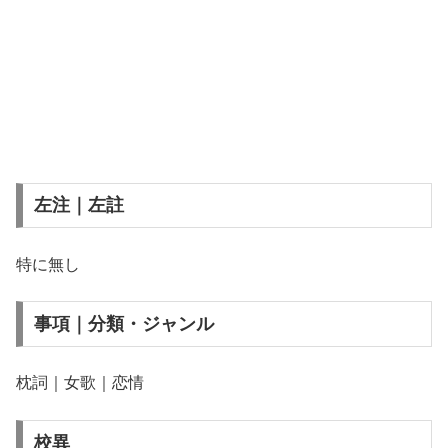
左注｜左註
特に無し
事項｜分類・ジャンル
枕詞｜女歌｜恋情
校異