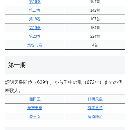
第16巻
104首
第17巻
142首
第18巻
107首
第19巻
154首
第20巻
224首
第なし巻
4首
第一期
舒明天皇即位（629年）から壬申の乱（672年）までの代
表歌人。
額田王
舒明天皇
天智天皇
有間皇子
鏡王女
藤原鎌足