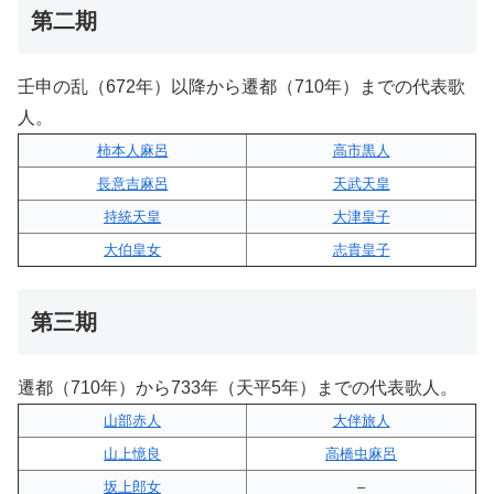
第二期
壬申の乱（672年）以降から遷都（710年）までの代表歌
人。
柿本人麻呂
高市黒人
長意吉麻呂
天武天皇
持統天皇
大津皇子
大伯皇女
志貴皇子
第三期
遷都（710年）から733年（天平5年）までの代表歌人。
山部赤人
大伴旅人
山上憶良
高橋虫麻呂
坂上郎女
–