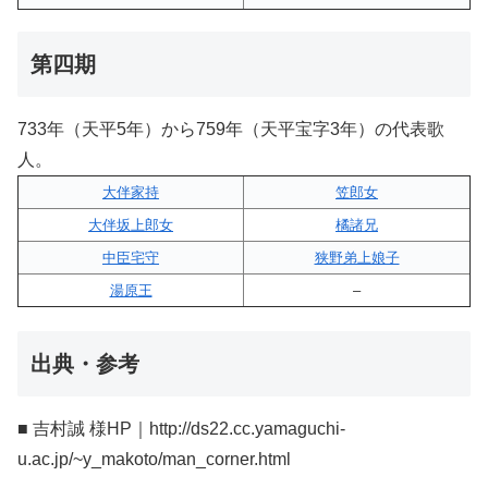
第四期
733年（天平5年）から759年（天平宝字3年）の代表歌
人。
大伴家持
笠郎女
大伴坂上郎女
橘諸兄
中臣宅守
狭野弟上娘子
湯原王
–
出典・参考
■ 吉村誠 様HP｜http://ds22.cc.yamaguchi-
u.ac.jp/~y_makoto/man_corner.html