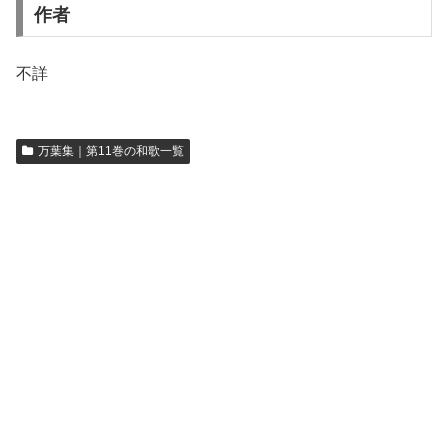
作者
不詳
万葉集｜第11巻の和歌一覧