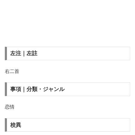
左注｜左註
右二首
事項｜分類・ジャンル
恋情
校異