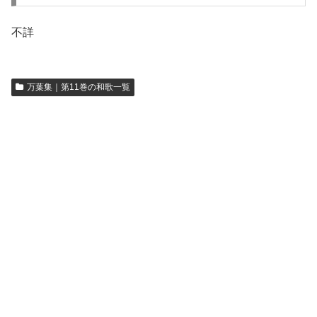
不詳
万葉集｜第11巻の和歌一覧