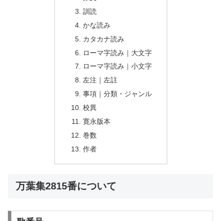
訓読
かな読み
カタカナ読み
ローマ字読み｜大文字
ローマ字読み｜小文字
左注｜左註
事項｜分類・ジャンル
校異
寛永版本
巻数
作者
万葉集2815番について