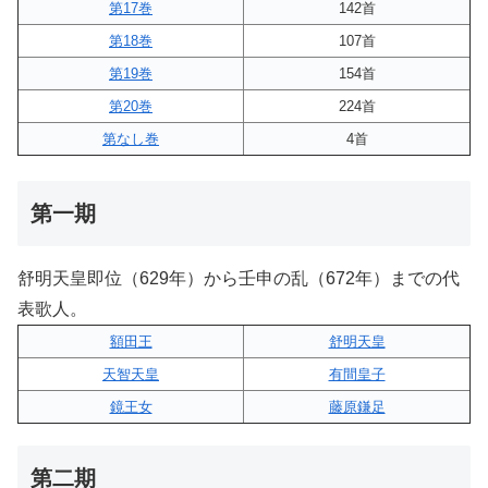
第17巻
142首
第18巻
107首
第19巻
154首
第20巻
224首
第なし巻
4首
第一期
舒明天皇即位（629年）から壬申の乱（672年）までの代
表歌人。
額田王
舒明天皇
天智天皇
有間皇子
鏡王女
藤原鎌足
第二期