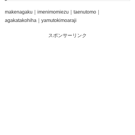
makenagaku｜imenimomiezu｜taenutomo｜
agakatakohiha｜yamutokimoaraji
スポンサーリンク