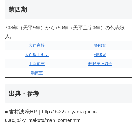
第四期
733年（天平5年）から759年（天平宝字3年）の代表歌
人。
大伴家持
笠郎女
大伴坂上郎女
橘諸兄
中臣宅守
狭野弟上娘子
湯原王
–
出典・参考
■ 吉村誠 様HP｜http://ds22.cc.yamaguchi-
u.ac.jp/~y_makoto/man_corner.html