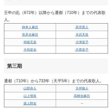
壬申の乱（672年）以降から遷都（710年）までの代表歌
人。
柿本人麻呂
高市黒人
長意吉麻呂
天武天皇
持統天皇
大津皇子
大伯皇女
志貴皇子
第三期
遷都（710年）から733年（天平5年）までの代表歌人。
山部赤人
大伴旅人
山上憶良
高橋虫麻呂
坂上郎女
–