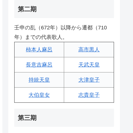
第二期
壬申の乱（672年）以降から遷都（710
年）までの代表歌人。
柿本人麻呂
高市黒人
長意吉麻呂
天武天皇
持統天皇
大津皇子
大伯皇女
志貴皇子
第三期