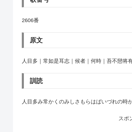
2606番
原文
人目多｜常如是耳志｜候者｜何時｜吾不戀将
訓読
人目多み常かくのみしさもらはばいづれの時
スポ