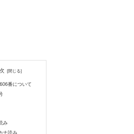
次
606番について
号
読み
カナ読み