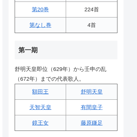
第20巻
224首
第なし巻
4首
第一期
舒明天皇即位（629年）から壬申の乱
（672年）までの代表歌人。
額田王
舒明天皇
天智天皇
有間皇子
鏡王女
藤原鎌足