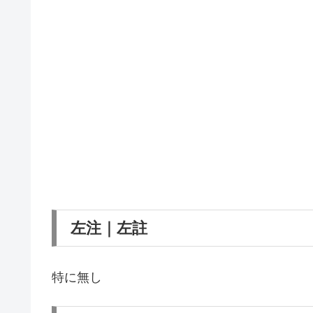
左注｜左註
特に無し