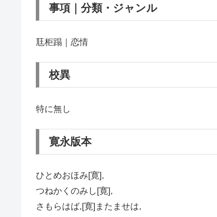
事項｜分類・ジャンル
尫柜蹋｜恋情
校異
特に無し
寛永版本
ひとめおほみ[寛],
つねかくのみし[寛],
さもらはば,[寛]またませは,