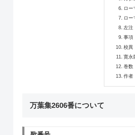
ロー
ロー
左注
事項
校異
寛永
巻数
作者
万葉集2606番について
歌番号