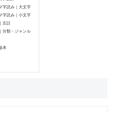
マ字読み｜大文字
マ字読み｜小文字
｜左註
｜分類・ジャンル
版本