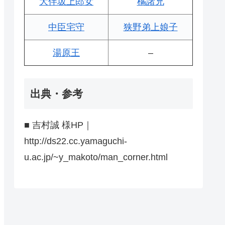
大伴坂上郎女
橘諸兄
中臣宅守
狭野弟上娘子
湯原王
–
出典・参考
■ 吉村誠 様HP｜
http://ds22.cc.yamaguchi-
u.ac.jp/~y_makoto/man_corner.html