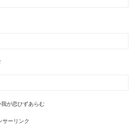
有
か我が恋ひずあらむ
ンサーリンク