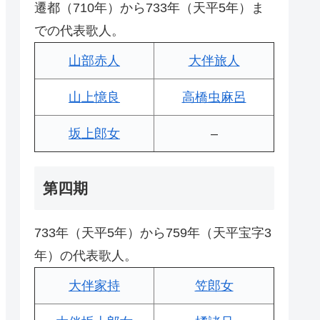
遷都（710年）から733年（天平5年）ま
での代表歌人。
山部赤人
大伴旅人
山上憶良
高橋虫麻呂
坂上郎女
–
第四期
733年（天平5年）から759年（天平宝字3
年）の代表歌人。
大伴家持
笠郎女