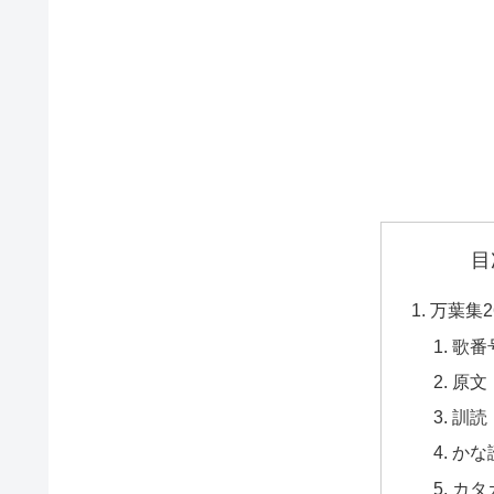
目
万葉集2
歌番
原文
訓読
かな
カタ