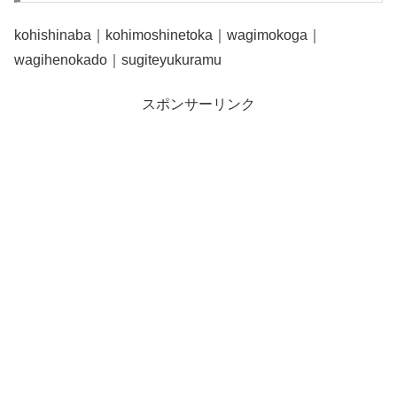
kohishinaba｜kohimoshinetoka｜wagimokoga｜
wagihenokado｜sugiteyukuramu
スポンサーリンク