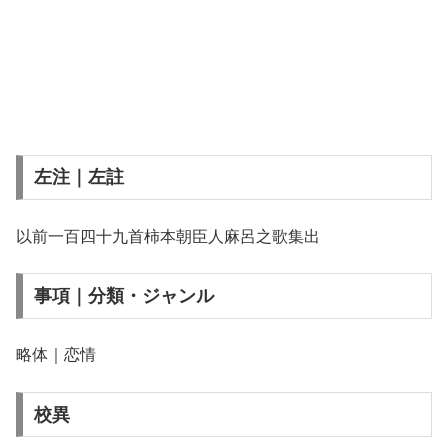
左注｜左註
以前一百四十九首柿本朝臣人麻呂之歌集出
事項｜分類・ジャンル
略体｜恋情
校異