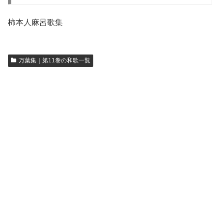
柿本人麻呂歌集
万葉集｜第11巻の和歌一覧