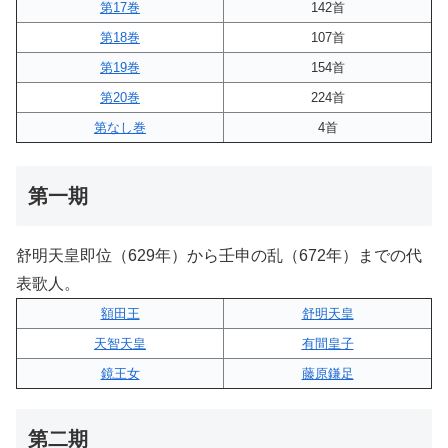
第17巻
142首
第18巻
107首
第19巻
154首
第20巻
224首
第なし巻
4首
第一期
舒明天皇即位（629年）から壬申の乱（672年）までの代
表歌人。
額田王
舒明天皇
天智天皇
有間皇子
鏡王女
藤原鎌足
第二期