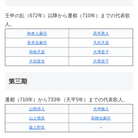
壬申の乱（672年）以降から遷都（710年）までの代表歌
人。
柿本人麻呂
高市黒人
長意吉麻呂
天武天皇
持統天皇
大津皇子
大伯皇女
志貴皇子
第三期
遷都（710年）から733年（天平5年）までの代表歌人。
山部赤人
大伴旅人
山上憶良
高橋虫麻呂
坂上郎女
–