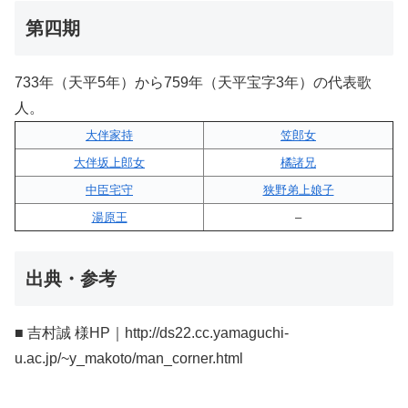
第四期
733年（天平5年）から759年（天平宝字3年）の代表歌
人。
大伴家持
笠郎女
大伴坂上郎女
橘諸兄
中臣宅守
狭野弟上娘子
湯原王
–
出典・参考
■ 吉村誠 様HP｜http://ds22.cc.yamaguchi-
u.ac.jp/~y_makoto/man_corner.html