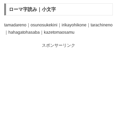
ローマ字読み｜小文字
tamadareno｜osunosukekini｜irikayohikone｜tarachineno
｜hahagatohasaba｜kazetomaosamu
スポンサーリンク