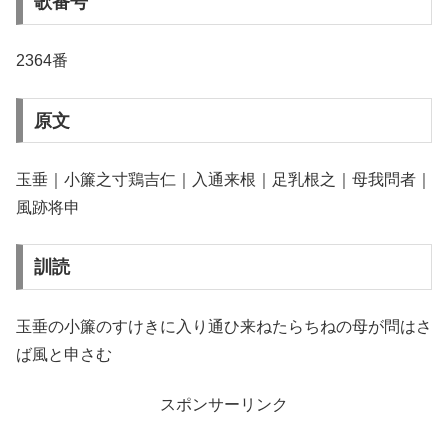
歌番号
2364番
原文
玉垂｜小簾之寸鶏吉仁｜入通来根｜足乳根之｜母我問者｜
風跡将申
訓読
玉垂の小簾のすけきに入り通ひ来ねたらちねの母が問はさ
ば風と申さむ
スポンサーリンク