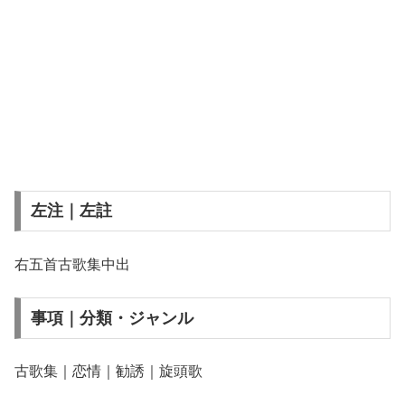
左注｜左註
右五首古歌集中出
事項｜分類・ジャンル
古歌集｜恋情｜勧誘｜旋頭歌