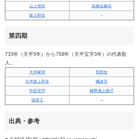
山上憶良
高橋虫麻呂
坂上郎女
–
第四期
733年（天平5年）から759年（天平宝字3年）の代表歌
人。
大伴家持
笠郎女
大伴坂上郎女
橘諸兄
中臣宅守
狭野弟上娘子
湯原王
–
出典・参考