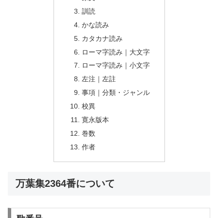
訓読
かな読み
カタカナ読み
ローマ字読み｜大文字
ローマ字読み｜小文字
左注｜左註
事項｜分類・ジャンル
校異
寛永版本
巻数
作者
万葉集2364番について