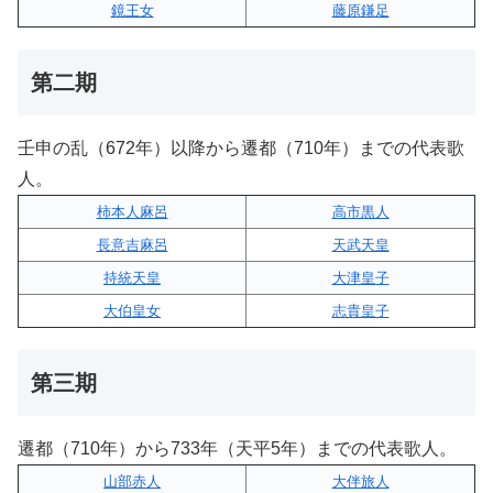
鏡王女
藤原鎌足
第二期
壬申の乱（672年）以降から遷都（710年）までの代表歌
人。
柿本人麻呂
高市黒人
長意吉麻呂
天武天皇
持統天皇
大津皇子
大伯皇女
志貴皇子
第三期
遷都（710年）から733年（天平5年）までの代表歌人。
山部赤人
大伴旅人