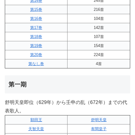
第14巻
245首
第15巻
216首
第16巻
104首
第17巻
142首
第18巻
107首
第19巻
154首
第20巻
224首
第なし巻
4首
第一期
舒明天皇即位（629年）から壬申の乱（672年）までの代
表歌人。
額田王
舒明天皇
天智天皇
有間皇子