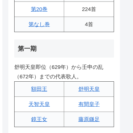
第20巻
224首
第なし巻
4首
第一期
舒明天皇即位（629年）から壬申の乱
（672年）までの代表歌人。
額田王
舒明天皇
天智天皇
有間皇子
鏡王女
藤原鎌足