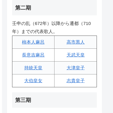
第二期
壬申の乱（672年）以降から遷都（710
年）までの代表歌人。
柿本人麻呂
高市黒人
長意吉麻呂
天武天皇
持統天皇
大津皇子
大伯皇女
志貴皇子
第三期