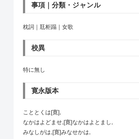
事項｜分類・ジャンル
枕詞｜尫柜蹋｜女歌
校異
特に無し
寛永版本
こととくは[寛],
なかはよどませ,[寛]なかはよとまし,
みなしがは,[寛]みなせかは,