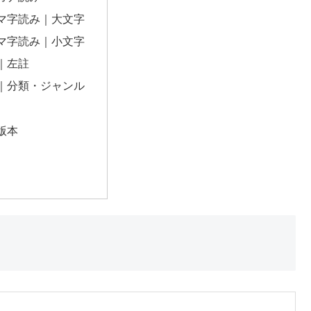
マ字読み｜大文字
マ字読み｜小文字
｜左註
｜分類・ジャンル
版本