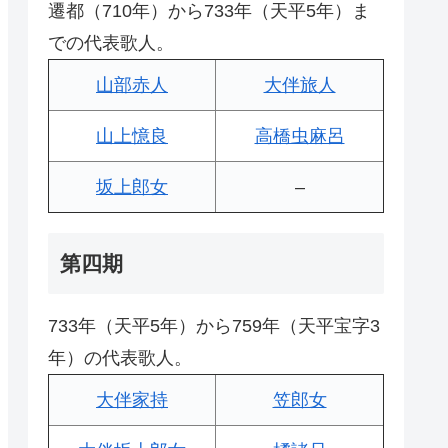
遷都（710年）から733年（天平5年）ま
での代表歌人。
山部赤人
大伴旅人
山上憶良
高橋虫麻呂
坂上郎女
–
第四期
733年（天平5年）から759年（天平宝字3
年）の代表歌人。
大伴家持
笠郎女