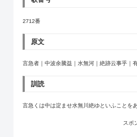
2712番
原文
言急者｜中波余騰益｜水無河｜絶跡云事乎｜
訓読
言急くは中は淀ませ水無川絶ゆといふことを
スポ