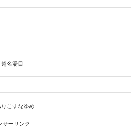
有超名湯目
ありこすなゆめ
ンサーリンク