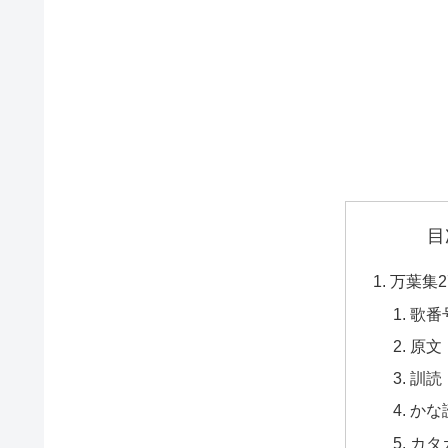
目
万葉集2
歌番
原文
訓読
かな
カタ