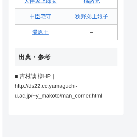
大伴坂上郎女
橘諸兄
中臣宅守
狭野弟上娘子
湯原王
–
出典・参考
■ 吉村誠 様HP｜
http://ds22.cc.yamaguchi-
u.ac.jp/~y_makoto/man_corner.html