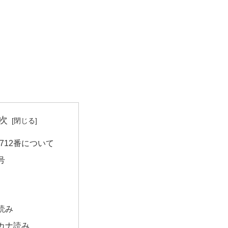
次
712番について
号
読み
カナ読み