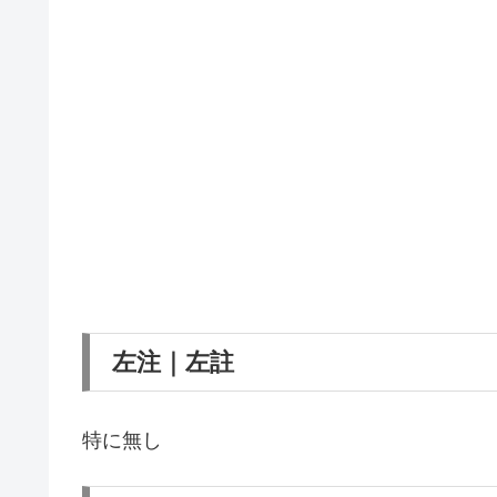
左注｜左註
特に無し