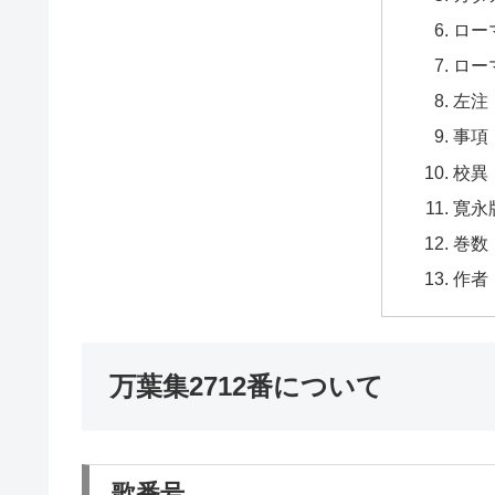
ロー
ロー
左注
事項
校異
寛永
巻数
作者
万葉集2712番について
歌番号