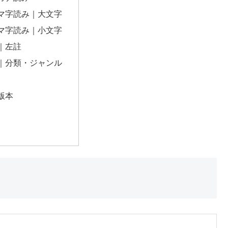
マ字読み｜大文字
マ字読み｜小文字
｜左註
｜分類・ジャンル
版本