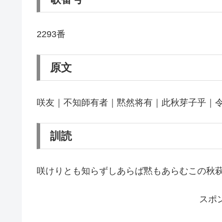
2293番
原文
咲友｜不知師有者｜黙然将有｜此秋芽子乎｜
訓読
咲けりとも知らずしあらば黙もあらむこの秋
スポ