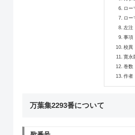
ロー
ロー
左注
事項
校異
寛永
巻数
作者
万葉集2293番について
歌番号