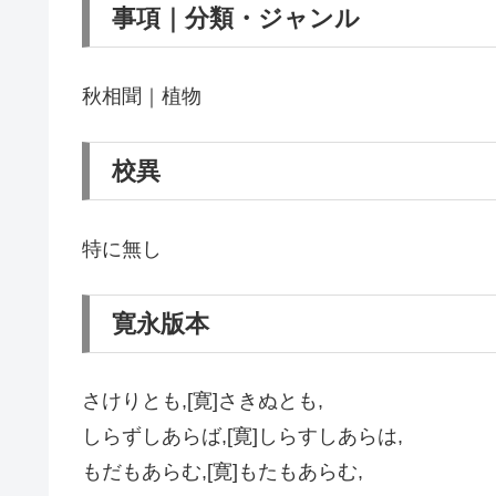
事項｜分類・ジャンル
秋相聞｜植物
校異
特に無し
寛永版本
さけりとも,[寛]さきぬとも,
しらずしあらば,[寛]しらすしあらは,
もだもあらむ,[寛]もたもあらむ,