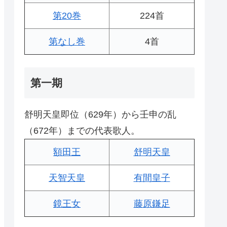
第20巻
224首
第なし巻
4首
第一期
舒明天皇即位（629年）から壬申の乱
（672年）までの代表歌人。
額田王
舒明天皇
天智天皇
有間皇子
鏡王女
藤原鎌足