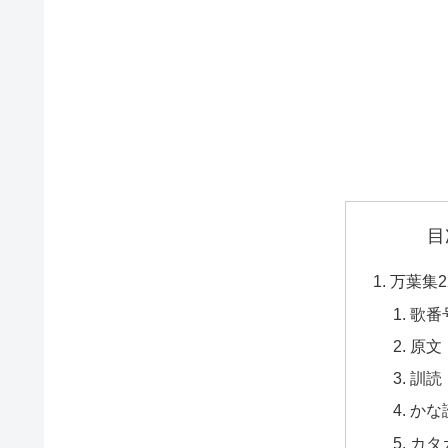
目
万葉集2
歌番
原文
訓読
かな
カタ