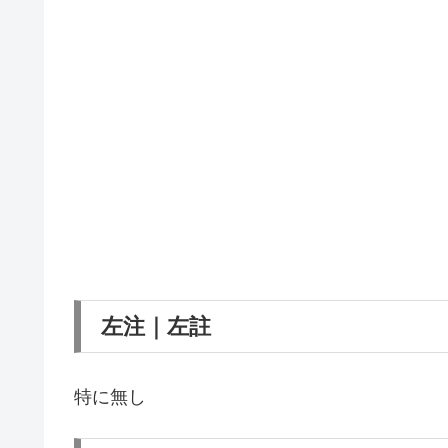
左注｜左註
特に無し