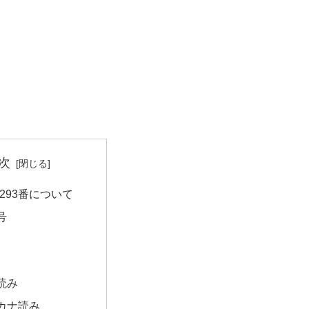
次
293番について
号
読み
カナ読み