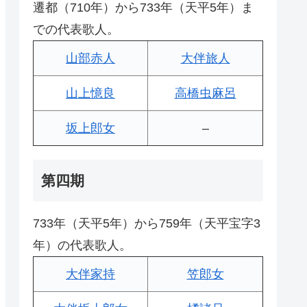
遷都（710年）から733年（天平5年）ま
での代表歌人。
山部赤人
大伴旅人
山上憶良
高橋虫麻呂
坂上郎女
–
第四期
733年（天平5年）から759年（天平宝字3
年）の代表歌人。
大伴家持
笠郎女