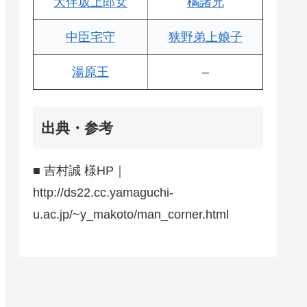
大伴坂上郎女
橘諸兄
中臣宅守
狭野弟上娘子
湯原王
–
出典・参考
■ 吉村誠 様HP｜
http://ds22.cc.yamaguchi-
u.ac.jp/~y_makoto/man_corner.html