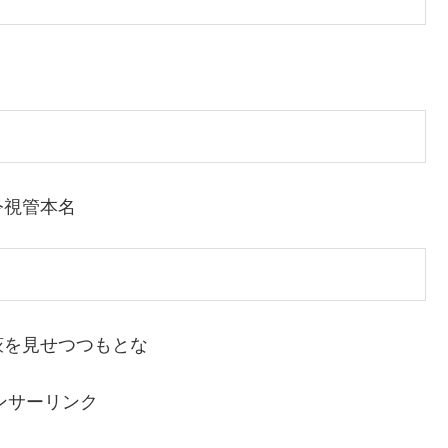
令視管本名
萩を見せつつもとな
ンサーリンク