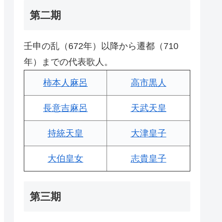
第二期
壬申の乱（672年）以降から遷都（710
年）までの代表歌人。
柿本人麻呂
高市黒人
長意吉麻呂
天武天皇
持統天皇
大津皇子
大伯皇女
志貴皇子
第三期