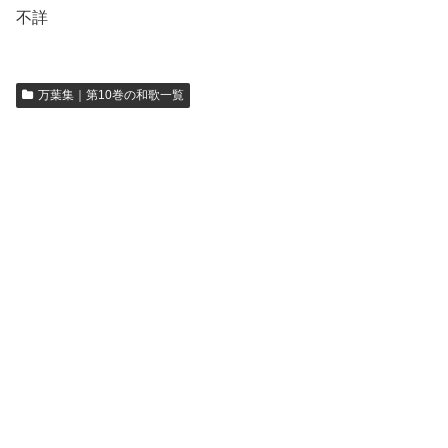
不詳
万葉集｜第10巻の和歌一覧