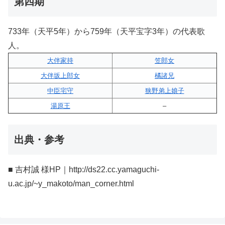
第四期
733年（天平5年）から759年（天平宝字3年）の代表歌
人。
大伴家持
笠郎女
大伴坂上郎女
橘諸兄
中臣宅守
狭野弟上娘子
湯原王
–
出典・参考
■ 吉村誠 様HP｜http://ds22.cc.yamaguchi-
u.ac.jp/~y_makoto/man_corner.html