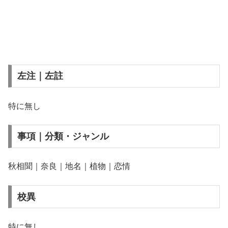
左注｜左註
特に無し
事項｜分類・ジャンル
秋相聞｜奈良｜地名｜植物｜恋情
校異
特に無し