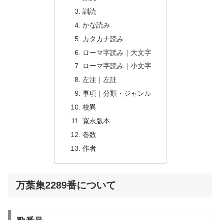
訓読
かな読み
カタカナ読み
ローマ字読み｜大文字
ローマ字読み｜小文字
左注｜左註
事項｜分類・ジャンル
校異
寛永版本
巻数
作者
万葉集2289番について