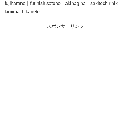
fujiharano｜furinishisatono｜akihagiha｜sakitechiriniki｜
kimimachikanete
スポンサーリンク