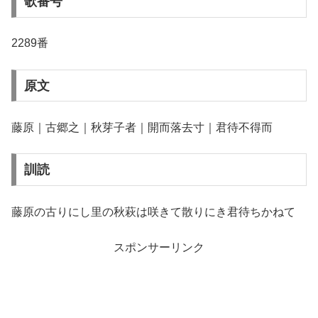
歌番号
2289番
原文
藤原｜古郷之｜秋芽子者｜開而落去寸｜君待不得而
訓読
藤原の古りにし里の秋萩は咲きて散りにき君待ちかねて
スポンサーリンク