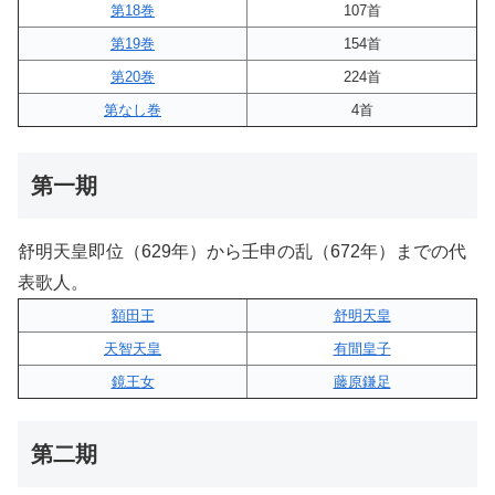
第18巻
107首
第19巻
154首
第20巻
224首
第なし巻
4首
第一期
舒明天皇即位（629年）から壬申の乱（672年）までの代
表歌人。
額田王
舒明天皇
天智天皇
有間皇子
鏡王女
藤原鎌足
第二期