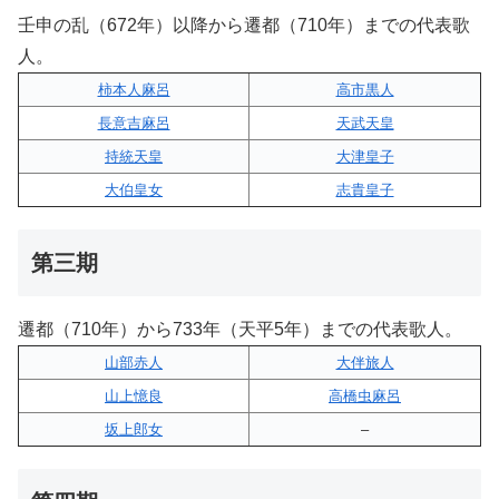
壬申の乱（672年）以降から遷都（710年）までの代表歌
人。
柿本人麻呂
高市黒人
長意吉麻呂
天武天皇
持統天皇
大津皇子
大伯皇女
志貴皇子
第三期
遷都（710年）から733年（天平5年）までの代表歌人。
山部赤人
大伴旅人
山上憶良
高橋虫麻呂
坂上郎女
–