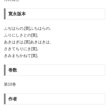
寛永版本
ふぢはらの,[寛]ふちはらの,
ふりにしさとの[寛],
あきはぎは,[寛]あきはきは,
さきてちりにき[寛],
きみまちかねて[寛],
巻数
第10巻
作者