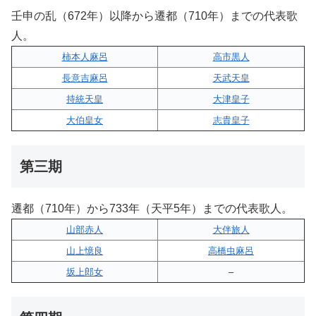
壬申の乱（672年）以降から遷都（710年）までの代表歌
人。
柿本人麻呂
高市黒人
長意吉麻呂
天武天皇
持統天皇
大津皇子
大伯皇女
志貴皇子
第三期
遷都（710年）から733年（天平5年）までの代表歌人。
山部赤人
大伴旅人
山上憶良
高橋虫麻呂
坂上郎女
–