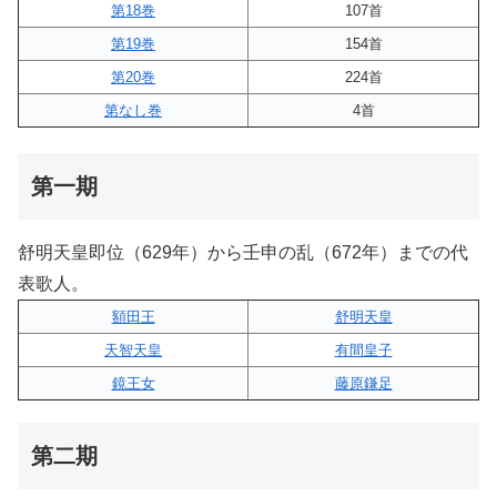
第18巻
107首
第19巻
154首
第20巻
224首
第なし巻
4首
第一期
舒明天皇即位（629年）から壬申の乱（672年）までの代
表歌人。
額田王
舒明天皇
天智天皇
有間皇子
鏡王女
藤原鎌足
第二期