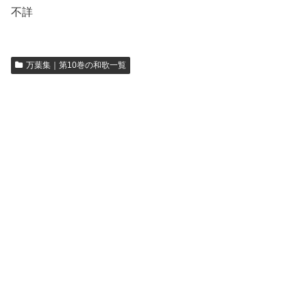
不詳
万葉集｜第10巻の和歌一覧