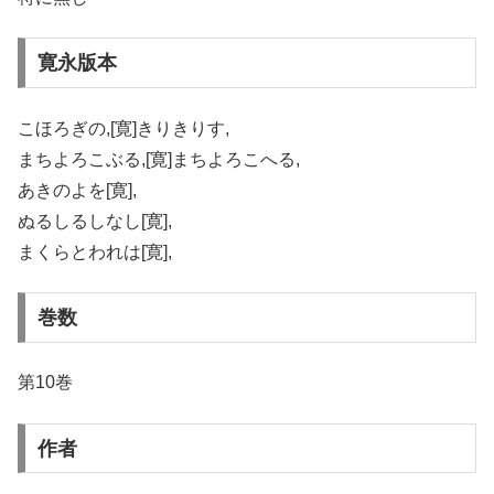
寛永版本
こほろぎの,[寛]きりきりす,
まちよろこぶる,[寛]まちよろこへる,
あきのよを[寛],
ぬるしるしなし[寛],
まくらとわれは[寛],
巻数
第10巻
作者