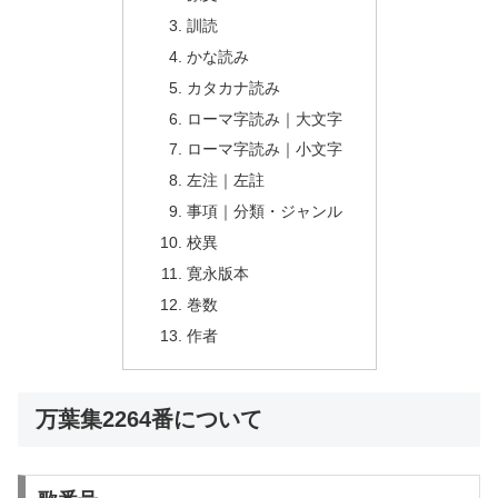
訓読
かな読み
カタカナ読み
ローマ字読み｜大文字
ローマ字読み｜小文字
左注｜左註
事項｜分類・ジャンル
校異
寛永版本
巻数
作者
万葉集2264番について