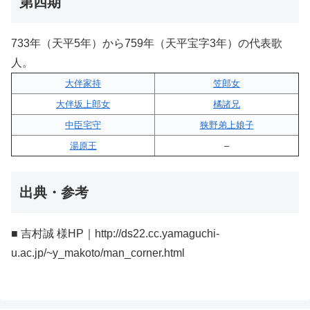
第四期
733年（天平5年）から759年（天平宝字3年）の代表歌
人。
大伴家持
笠郎女
大伴坂上郎女
橘諸兄
中臣宅守
狭野弟上娘子
湯原王
–
出典・参考
■ 吉村誠 様HP｜http://ds22.cc.yamaguchi-
u.ac.jp/~y_makoto/man_corner.html