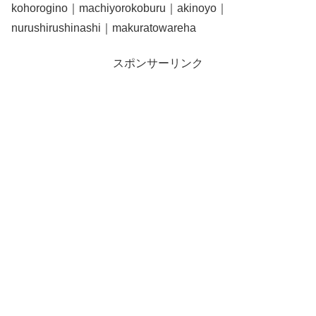
kohorogino｜machiyorokoburu｜akinoyo｜
nurushirushinashi｜makuratowareha
スポンサーリンク