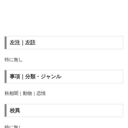
左注｜左註
特に無し
事項｜分類・ジャンル
秋相聞｜動物｜恋情
校異
特に無し