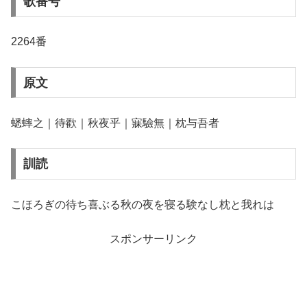
歌番号
2264番
原文
蟋蟀之｜待歡｜秋夜乎｜寐驗無｜枕与吾者
訓読
こほろぎの待ち喜ぶる秋の夜を寝る験なし枕と我れは
スポンサーリンク