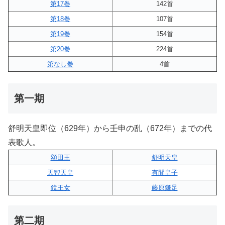
第17巻
142首
第18巻
107首
第19巻
154首
第20巻
224首
第なし巻
4首
第一期
舒明天皇即位（629年）から壬申の乱（672年）までの代
表歌人。
額田王
舒明天皇
天智天皇
有間皇子
鏡王女
藤原鎌足
第二期