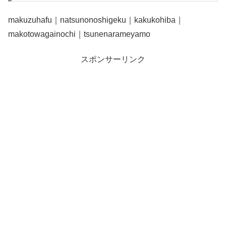
makuzuhafu｜natsunonoshigeku｜kakukohiba｜
makotowagainochi｜tsunenarameyamo
スポンサーリンク