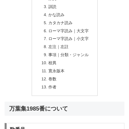
訓読
かな読み
カタカナ読み
ローマ字読み｜大文字
ローマ字読み｜小文字
左注｜左註
事項｜分類・ジャンル
校異
寛永版本
巻数
作者
万葉集1985番について