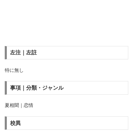
左注｜左註
特に無し
事項｜分類・ジャンル
夏相聞｜恋情
校異