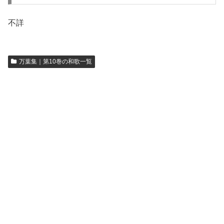
不詳
万葉集｜第10巻の和歌一覧