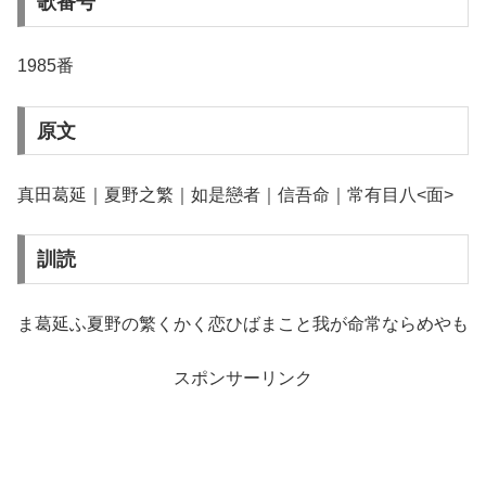
歌番号
1985番
原文
真田葛延｜夏野之繁｜如是戀者｜信吾命｜常有目八<面>
訓読
ま葛延ふ夏野の繁くかく恋ひばまこと我が命常ならめやも
スポンサーリンク