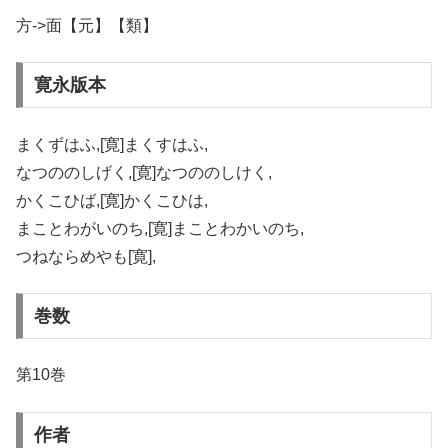
方->面【元】【類】
寛永版本
まくずはふ,[寛]まくすはふ,
なつののしげく,[寛]なつののしけく,
かくこひば,[寛]かくこひは,
まことわがいのち,[寛]まことわかいのち,
つねならめやも[寛],
巻数
第10巻
作者