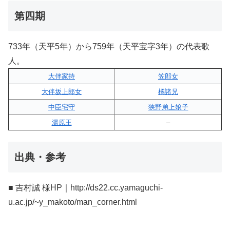
第四期
733年（天平5年）から759年（天平宝字3年）の代表歌
人。
大伴家持
笠郎女
大伴坂上郎女
橘諸兄
中臣宅守
狭野弟上娘子
湯原王
–
出典・参考
■ 吉村誠 様HP｜http://ds22.cc.yamaguchi-
u.ac.jp/~y_makoto/man_corner.html