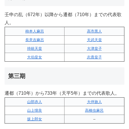
壬申の乱（672年）以降から遷都（710年）までの代表歌
人。
柿本人麻呂
高市黒人
長意吉麻呂
天武天皇
持統天皇
大津皇子
大伯皇女
志貴皇子
第三期
遷都（710年）から733年（天平5年）までの代表歌人。
山部赤人
大伴旅人
山上憶良
高橋虫麻呂
坂上郎女
–