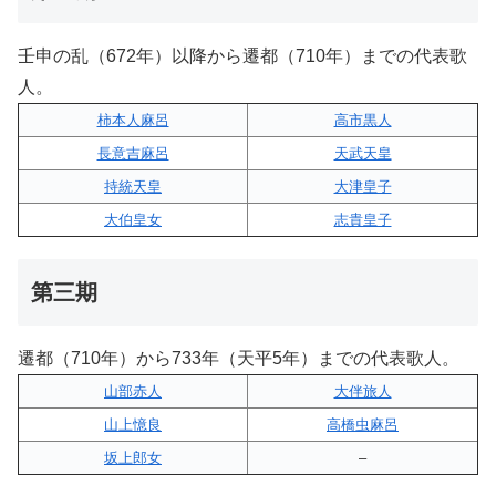
壬申の乱（672年）以降から遷都（710年）までの代表歌
人。
柿本人麻呂
高市黒人
長意吉麻呂
天武天皇
持統天皇
大津皇子
大伯皇女
志貴皇子
第三期
遷都（710年）から733年（天平5年）までの代表歌人。
山部赤人
大伴旅人
山上憶良
高橋虫麻呂
坂上郎女
–