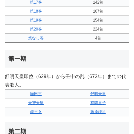
第17巻
142首
第18巻
107首
第19巻
154首
第20巻
224首
第なし巻
4首
第一期
舒明天皇即位（629年）から壬申の乱（672年）までの代
表歌人。
額田王
舒明天皇
天智天皇
有間皇子
鏡王女
藤原鎌足
第二期