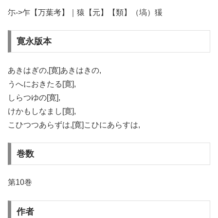
尓->乍【万葉考】｜猿【元】【類】（塙）猨
寛永版本
あきはぎの,[寛]あきはきの,
うへにおきたる[寛],
しらつゆの[寛],
けかもしなまし[寛],
こひつつあらずは,[寛]こひにあらすは,
巻数
第10巻
作者