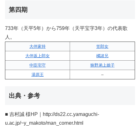
第四期
733年（天平5年）から759年（天平宝字3年）の代表歌
人。
大伴家持
笠郎女
大伴坂上郎女
橘諸兄
中臣宅守
狭野弟上娘子
湯原王
–
出典・参考
■ 吉村誠 様HP｜http://ds22.cc.yamaguchi-
u.ac.jp/~y_makoto/man_corner.html