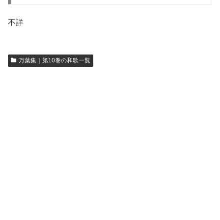
不詳
万葉集｜第10巻の和歌一覧