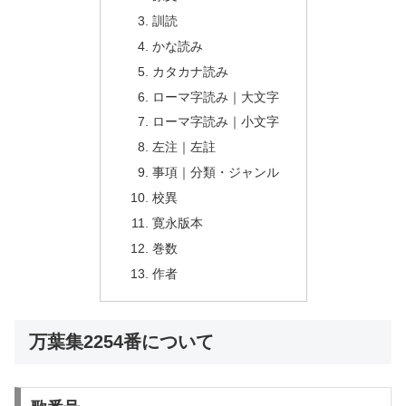
訓読
かな読み
カタカナ読み
ローマ字読み｜大文字
ローマ字読み｜小文字
左注｜左註
事項｜分類・ジャンル
校異
寛永版本
巻数
作者
万葉集2254番について