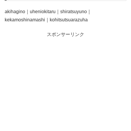
akihagino｜uheniokitaru｜shiratsuyuno｜
kekamoshinamashi｜kohitsutsuarazuha
スポンサーリンク