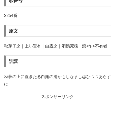
歌番号
2254番
原文
秋芽子之｜上尓置有｜白露之｜消鴨死猿｜戀<乍>不有者
訓読
秋萩の上に置きたる白露の消かもしなまし恋ひつつあらず
は
スポンサーリンク