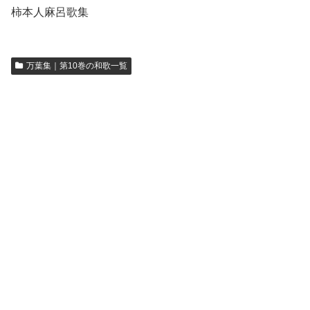
柿本人麻呂歌集
万葉集｜第10巻の和歌一覧