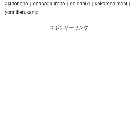
akinonono｜obanagaureno｜ohinabiki｜kokorohaimoni｜
yorinikerukamo
スポンサーリンク