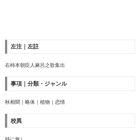
左注｜左註
右柿本朝臣人麻呂之歌集出
事項｜分類・ジャンル
秋相聞｜略体｜植物｜恋情
校異
特に無し