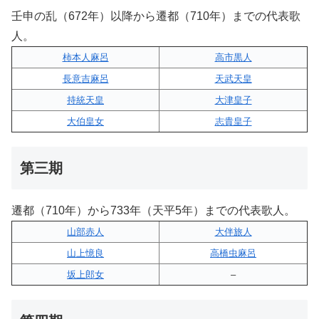
壬申の乱（672年）以降から遷都（710年）までの代表歌
人。
柿本人麻呂
高市黒人
長意吉麻呂
天武天皇
持統天皇
大津皇子
大伯皇女
志貴皇子
第三期
遷都（710年）から733年（天平5年）までの代表歌人。
山部赤人
大伴旅人
山上憶良
高橋虫麻呂
坂上郎女
–