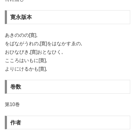
寛永版本
あきののの[寛],
をばながうれの,[寛]をはなかすゑの,
おひなびき,[寛]おとなひく,
こころはいもに[寛],
よりにけるかも[寛],
巻数
第10巻
作者