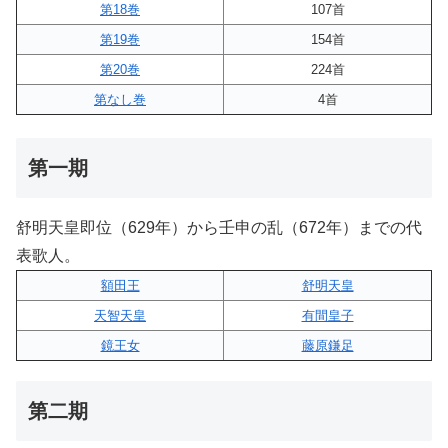
第18巻
107首
第19巻
154首
第20巻
224首
第なし巻
4首
第一期
舒明天皇即位（629年）から壬申の乱（672年）までの代
表歌人。
額田王
舒明天皇
天智天皇
有間皇子
鏡王女
藤原鎌足
第二期