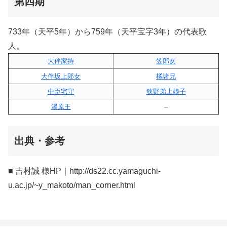
第四期
733年（天平5年）から759年（天平宝字3年）の代表歌
人。
大伴家持
笠郎女
大伴坂上郎女
橘諸兄
中臣宅守
狭野弟上娘子
湯原王
–
出典・参考
■ 吉村誠 様HP｜http://ds22.cc.yamaguchi-
u.ac.jp/~y_makoto/man_corner.html