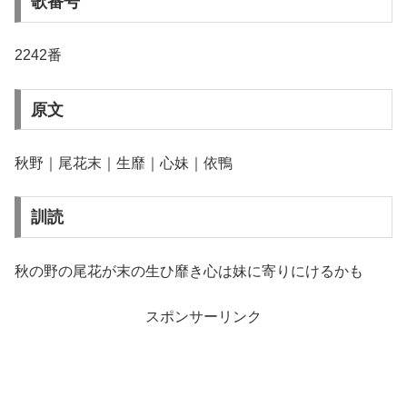
歌番号
2242番
原文
秋野｜尾花末｜生靡｜心妹｜依鴨
訓読
秋の野の尾花が末の生ひ靡き心は妹に寄りにけるかも
スポンサーリンク