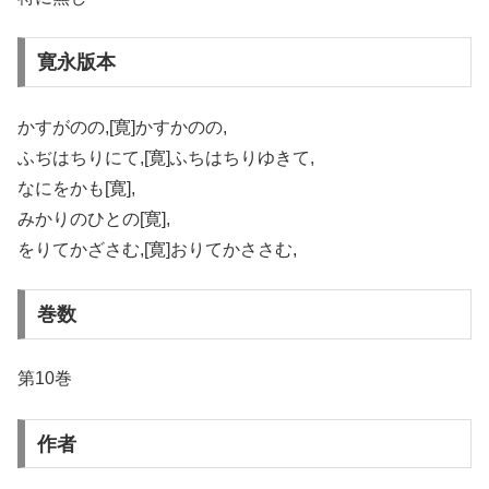
寛永版本
かすがのの,[寛]かすかのの,
ふぢはちりにて,[寛]ふちはちりゆきて,
なにをかも[寛],
みかりのひとの[寛],
をりてかざさむ,[寛]おりてかささむ,
巻数
第10巻
作者