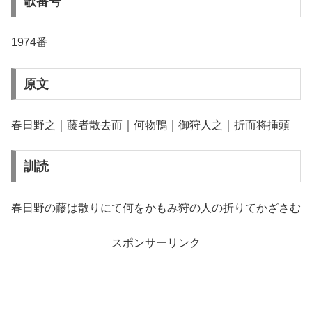
歌番号
1974番
原文
春日野之｜藤者散去而｜何物鴨｜御狩人之｜折而将挿頭
訓読
春日野の藤は散りにて何をかもみ狩の人の折りてかざさむ
スポンサーリンク