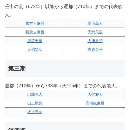
壬申の乱（672年）以降から遷都（710年）までの代表歌
人。
柿本人麻呂
高市黒人
長意吉麻呂
天武天皇
持統天皇
大津皇子
大伯皇女
志貴皇子
第三期
遷都（710年）から733年（天平5年）までの代表歌人。
山部赤人
大伴旅人
山上憶良
高橋虫麻呂
坂上郎女
–