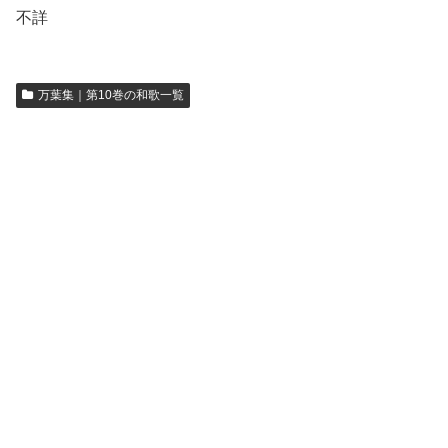
不詳
万葉集｜第10巻の和歌一覧