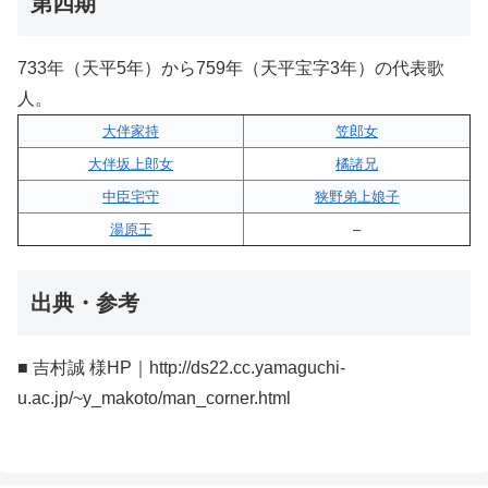
第四期
733年（天平5年）から759年（天平宝字3年）の代表歌
人。
大伴家持
笠郎女
大伴坂上郎女
橘諸兄
中臣宅守
狭野弟上娘子
湯原王
–
出典・参考
■ 吉村誠 様HP｜http://ds22.cc.yamaguchi-
u.ac.jp/~y_makoto/man_corner.html