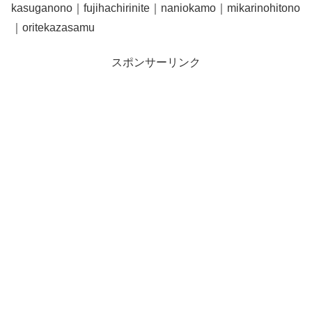
kasuganono｜fujihachirinite｜naniokamo｜mikarinohitono
｜oritekazasamu
スポンサーリンク