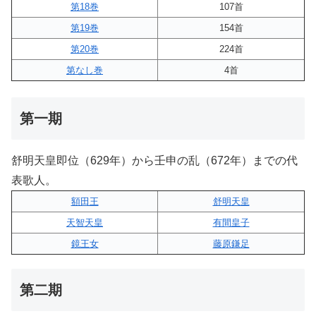
第18巻
107首
第19巻
154首
第20巻
224首
第なし巻
4首
第一期
舒明天皇即位（629年）から壬申の乱（672年）までの代
表歌人。
額田王
舒明天皇
天智天皇
有間皇子
鏡王女
藤原鎌足
第二期