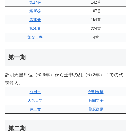
第17巻
142首
第18巻
107首
第19巻
154首
第20巻
224首
第なし巻
4首
第一期
舒明天皇即位（629年）から壬申の乱（672年）までの代
表歌人。
額田王
舒明天皇
天智天皇
有間皇子
鏡王女
藤原鎌足
第二期