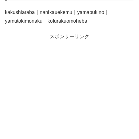
kakushiaraba｜nanikauekemu｜yamabukino｜
yamutokimonaku｜kofurakuomoheba
スポンサーリンク