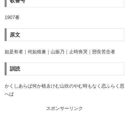
歌番号
1907番
原文
如是有者｜何如殖兼｜山振乃｜止時喪哭｜戀良苦念者
訓読
かくしあらば何か植ゑけむ山吹のやむ時もなく恋ふらく思
へば
スポンサーリンク