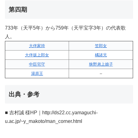
第四期
733年（天平5年）から759年（天平宝字3年）の代表歌
人。
大伴家持
笠郎女
大伴坂上郎女
橘諸兄
中臣宅守
狭野弟上娘子
湯原王
–
出典・参考
■ 吉村誠 様HP｜http://ds22.cc.yamaguchi-
u.ac.jp/~y_makoto/man_corner.html