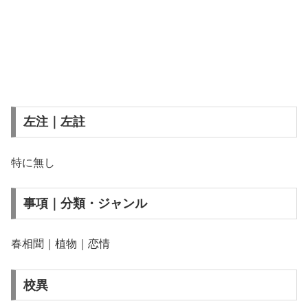
左注｜左註
特に無し
事項｜分類・ジャンル
春相聞｜植物｜恋情
校異