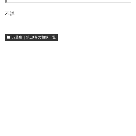
不詳
万葉集｜第10巻の和歌一覧