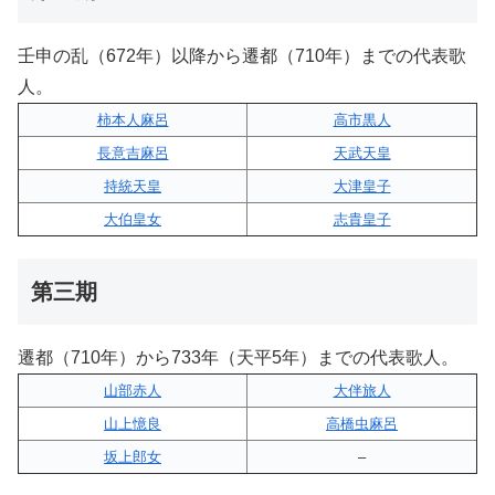
壬申の乱（672年）以降から遷都（710年）までの代表歌
人。
柿本人麻呂
高市黒人
長意吉麻呂
天武天皇
持統天皇
大津皇子
大伯皇女
志貴皇子
第三期
遷都（710年）から733年（天平5年）までの代表歌人。
山部赤人
大伴旅人
山上憶良
高橋虫麻呂
坂上郎女
–