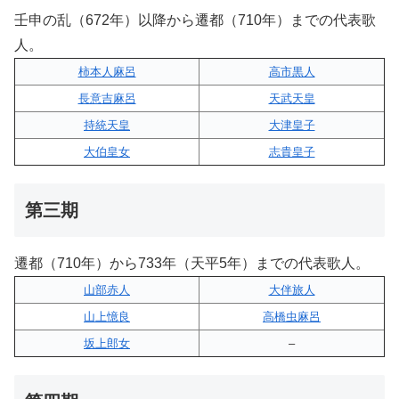
壬申の乱（672年）以降から遷都（710年）までの代表歌
人。
柿本人麻呂
高市黒人
長意吉麻呂
天武天皇
持統天皇
大津皇子
大伯皇女
志貴皇子
第三期
遷都（710年）から733年（天平5年）までの代表歌人。
山部赤人
大伴旅人
山上憶良
高橋虫麻呂
坂上郎女
–