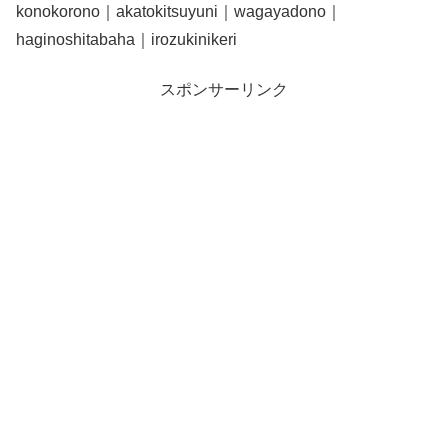
konokorono｜akatokitsuyuni｜wagayadono｜
haginoshitabaha｜irozukinikeri
スポンサーリンク