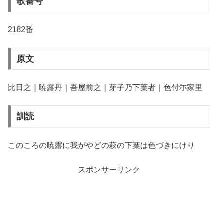
歌番号
2182番
原文
比日之｜暁露丹｜吾屋前之｜芽子乃下葉者｜色付尓家里
訓読
このころの暁露に我がやどの萩の下葉は色づきにけり
スポンサーリンク