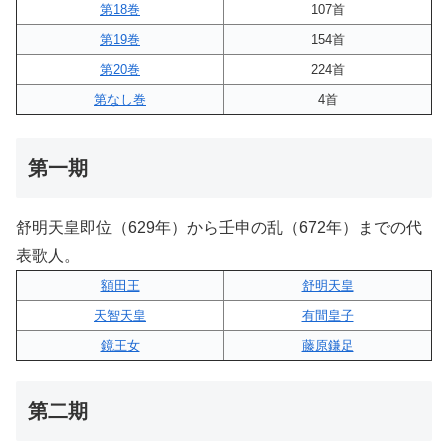
第18巻
107首
第19巻
154首
第20巻
224首
第なし巻
4首
第一期
舒明天皇即位（629年）から壬申の乱（672年）までの代
表歌人。
額田王
舒明天皇
天智天皇
有間皇子
鏡王女
藤原鎌足
第二期