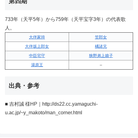
第四期
733年（天平5年）から759年（天平宝字3年）の代表歌
人。
大伴家持
笠郎女
大伴坂上郎女
橘諸兄
中臣宅守
狭野弟上娘子
湯原王
–
出典・参考
■ 吉村誠 様HP｜http://ds22.cc.yamaguchi-
u.ac.jp/~y_makoto/man_corner.html