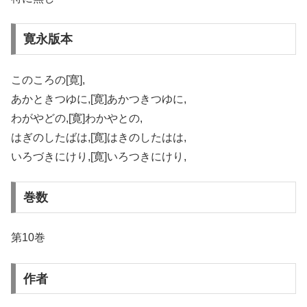
寛永版本
このころの[寛],
あかときつゆに,[寛]あかつきつゆに,
わがやどの,[寛]わかやとの,
はぎのしたばは,[寛]はきのしたはは,
いろづきにけり,[寛]いろつきにけり,
巻数
第10巻
作者