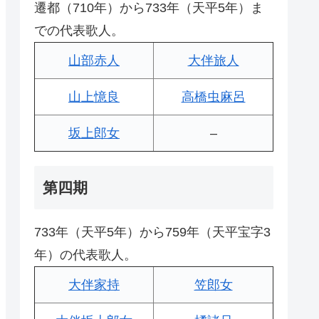
遷都（710年）から733年（天平5年）ま
での代表歌人。
山部赤人
大伴旅人
山上憶良
高橋虫麻呂
坂上郎女
–
第四期
733年（天平5年）から759年（天平宝字3
年）の代表歌人。
大伴家持
笠郎女