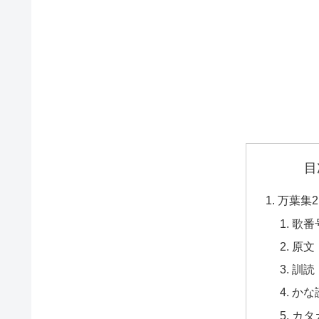
目
万葉集2
歌番
原文
訓読
かな
カタ