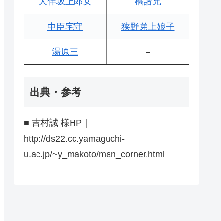
大伴坂上郎女
橘諸兄
中臣宅守
狭野弟上娘子
湯原王
–
出典・参考
■ 吉村誠 様HP｜
http://ds22.cc.yamaguchi-
u.ac.jp/~y_makoto/man_corner.html