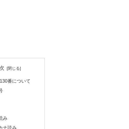
次
130番について
号
読み
カナ読み