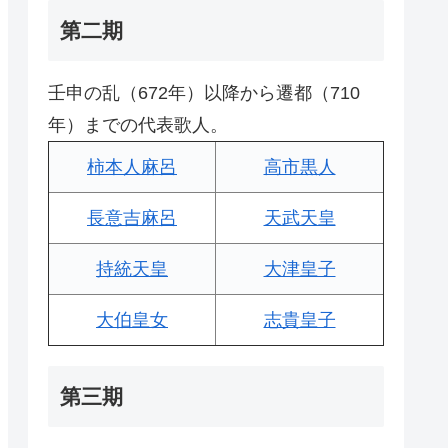
第二期
壬申の乱（672年）以降から遷都（710
年）までの代表歌人。
柿本人麻呂
高市黒人
長意吉麻呂
天武天皇
持統天皇
大津皇子
大伯皇女
志貴皇子
第三期