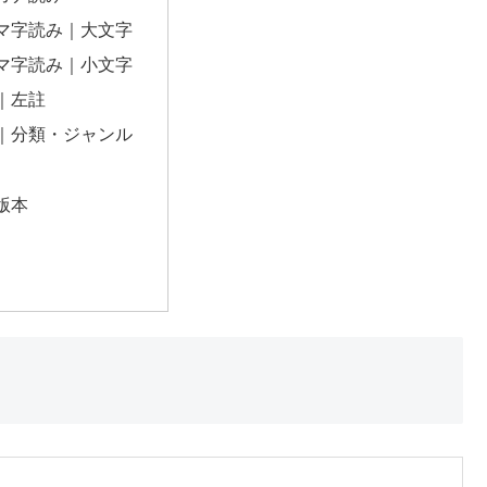
マ字読み｜大文字
マ字読み｜小文字
｜左註
｜分類・ジャンル
版本