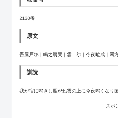
2130番
原文
吾屋戸尓｜鳴之鴈哭｜雲上尓｜今夜喧成｜國
訓読
我が宿に鳴きし雁がね雲の上に今夜鳴くなり
スポ