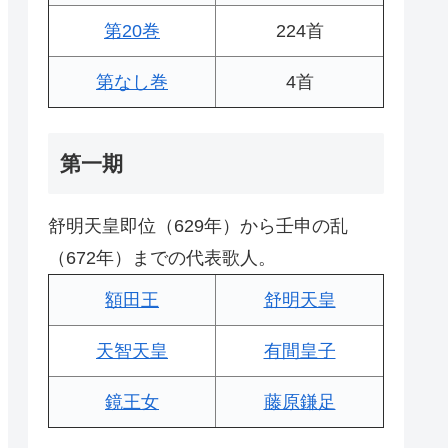
第20巻
224首
第なし巻
4首
第一期
舒明天皇即位（629年）から壬申の乱
（672年）までの代表歌人。
額田王
舒明天皇
天智天皇
有間皇子
鏡王女
藤原鎌足