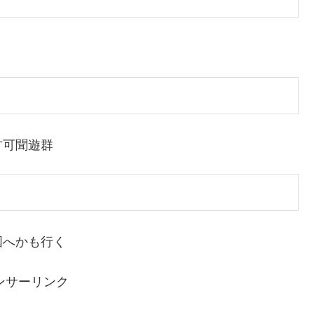
方可聞遊群
国へかも行く
ンサーリンク