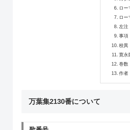
ロー
ロー
左注
事項
校異
寛永
巻数
作者
万葉集2130番について
歌番号