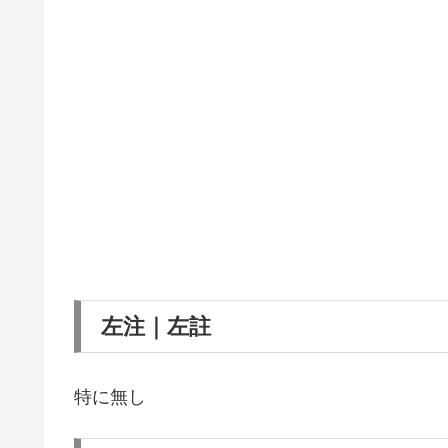
左注｜左註
特に無し