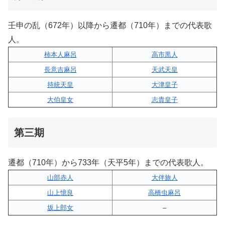
壬申の乱（672年）以降から遷都（710年）までの代表歌
人。
柿本人麻呂
高市黒人
長意吉麻呂
天武天皇
持統天皇
大津皇子
大伯皇女
志貴皇子
第三期
遷都（710年）から733年（天平5年）までの代表歌人。
山部赤人
大伴旅人
山上憶良
高橋虫麻呂
坂上郎女
–