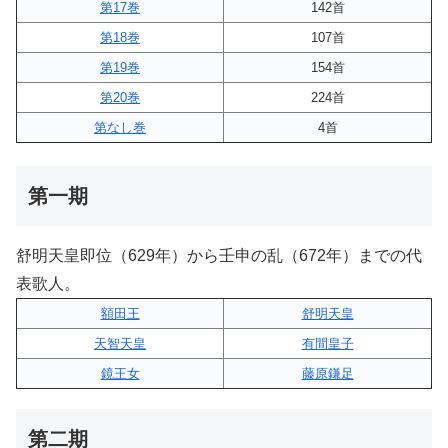
第17巻
142首
第18巻
107首
第19巻
154首
第20巻
224首
第なし巻
4首
第一期
舒明天皇即位（629年）から壬申の乱（672年）までの代
表歌人。
額田王
舒明天皇
天智天皇
有間皇子
鏡王女
藤原鎌足
第二期