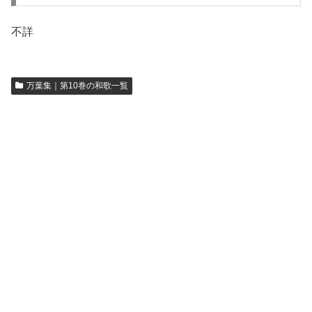
不詳
万葉集｜第10巻の和歌一覧