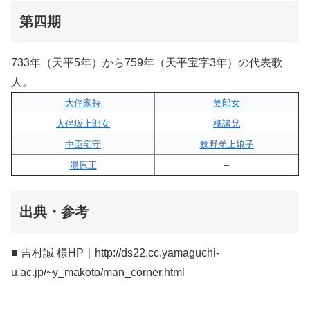
第四期
733年（天平5年）から759年（天平宝字3年）の代表歌
人。
大伴家持
笠郎女
大伴坂上郎女
橘諸兄
中臣宅守
狭野弟上娘子
湯原王
–
出典・参考
■ 吉村誠 様HP｜http://ds22.cc.yamaguchi-
u.ac.jp/~y_makoto/man_corner.html