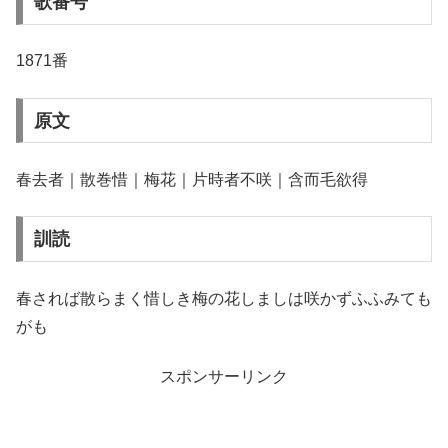
歌番号
1871番
原文
春去者｜散巻惜｜梅花｜片時者不咲｜含而毛欲得
訓読
春されば散らまく惜しき梅の花しましは咲かずふふみても
がも
スポンサーリンク