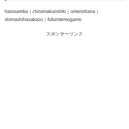
harusareba｜chiramakuoshiki｜umenohana｜
shimashihasakazu｜fufumitemogamo
スポンサーリンク