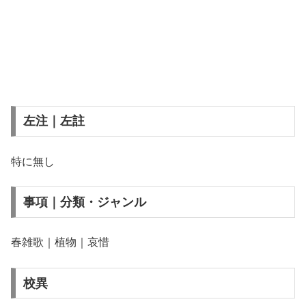
左注｜左註
特に無し
事項｜分類・ジャンル
春雑歌｜植物｜哀惜
校異