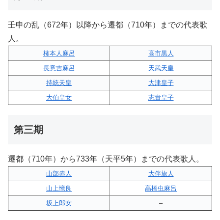
壬申の乱（672年）以降から遷都（710年）までの代表歌
人。
柿本人麻呂
高市黒人
長意吉麻呂
天武天皇
持統天皇
大津皇子
大伯皇女
志貴皇子
第三期
遷都（710年）から733年（天平5年）までの代表歌人。
山部赤人
大伴旅人
山上憶良
高橋虫麻呂
坂上郎女
–