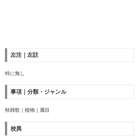
左注｜左註
特に無し
事項｜分類・ジャンル
秋雑歌｜植物｜属目
校異