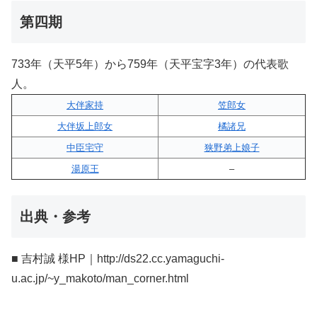
第四期
733年（天平5年）から759年（天平宝字3年）の代表歌
人。
大伴家持
笠郎女
大伴坂上郎女
橘諸兄
中臣宅守
狭野弟上娘子
湯原王
–
出典・参考
■ 吉村誠 様HP｜http://ds22.cc.yamaguchi-
u.ac.jp/~y_makoto/man_corner.html