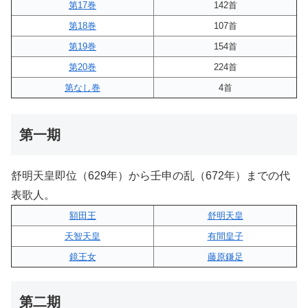
第17巻
142首
第18巻
107首
第19巻
154首
第20巻
224首
第なし巻
4首
第一期
舒明天皇即位（629年）から壬申の乱（672年）までの代
表歌人。
額田王
舒明天皇
天智天皇
有間皇子
鏡王女
藤原鎌足
第二期