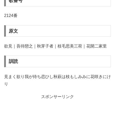
歌番号
2124番
原文
欲見｜吾待戀之｜秋芽子者｜枝毛思美三荷｜花開二家里
訓読
見まく欲り我が待ち恋ひし秋萩は枝もしみみに花咲きにけ
り
スポンサーリンク