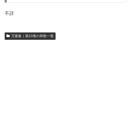
不詳
万葉集｜第10巻の和歌一覧