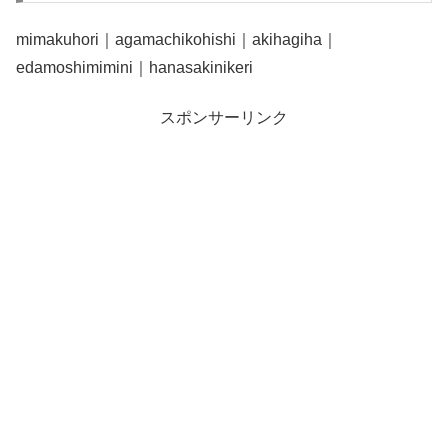
mimakuhori｜agamachikohishi｜akihagiha｜
edamoshimimini｜hanasakinikeri
スポンサーリンク