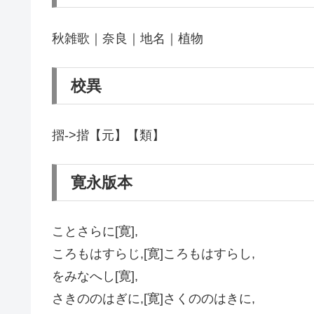
秋雑歌｜奈良｜地名｜植物
校異
摺->揩【元】【類】
寛永版本
ことさらに[寛],
ころもはすらじ,[寛]ころもはすらし,
をみなへし[寛],
さきののはぎに,[寛]さくののはきに,