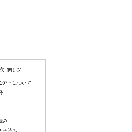
次
107番について
号
読み
カナ読み