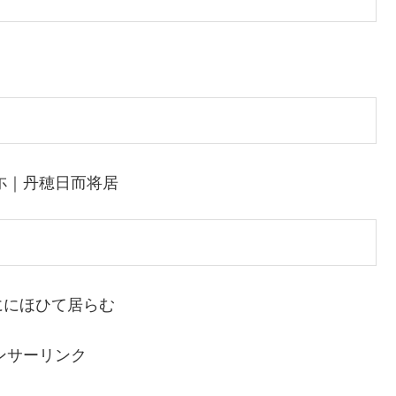
尓｜丹穂日而将居
ににほひて居らむ
ンサーリンク