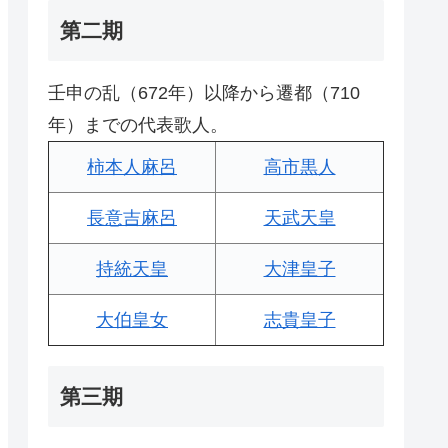
第二期
壬申の乱（672年）以降から遷都（710
年）までの代表歌人。
柿本人麻呂
高市黒人
長意吉麻呂
天武天皇
持統天皇
大津皇子
大伯皇女
志貴皇子
第三期