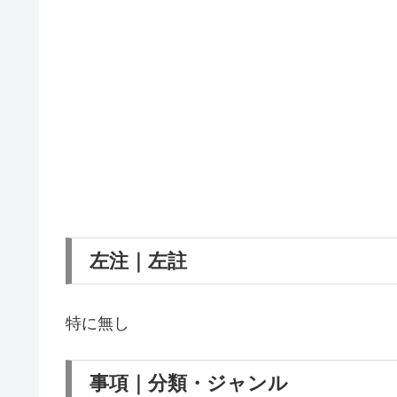
左注｜左註
特に無し
事項｜分類・ジャンル