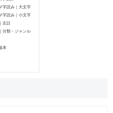
マ字読み｜大文字
マ字読み｜小文字
｜左註
｜分類・ジャンル
版本