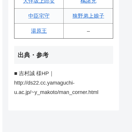
大伴坂上郎女
橘諸兄
中臣宅守
狭野弟上娘子
湯原王
–
出典・参考
■ 吉村誠 様HP｜
http://ds22.cc.yamaguchi-
u.ac.jp/~y_makoto/man_corner.html