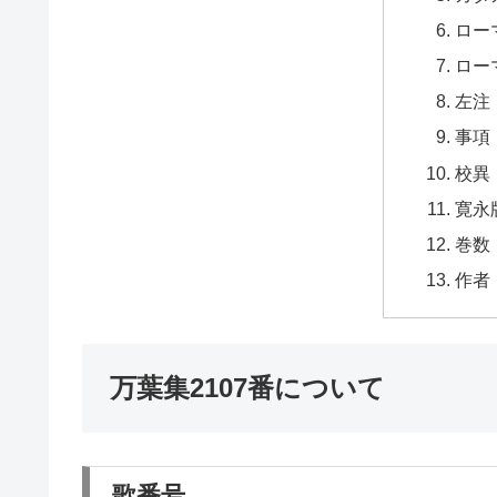
ロー
ロー
左注
事項
校異
寛永
巻数
作者
万葉集2107番について
歌番号