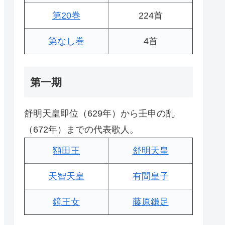
第20巻
224首
第なし巻
4首
第一期
舒明天皇即位（629年）から壬申の乱
（672年）までの代表歌人。
額田王
舒明天皇
天智天皇
有間皇子
鏡王女
藤原鎌足