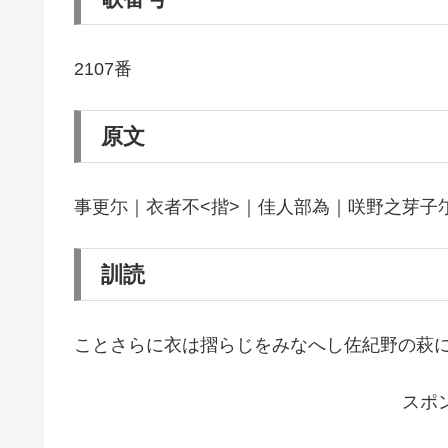
2107番
原文
事更尓｜衣者不<揩>｜佳人部為｜咲野之芽子
訓読
ことさらに衣は摺らじをみなへし佐紀野の萩
スポ