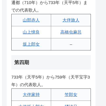
遷都（710年）から733年（天平5年）ま
での代表歌人。
山部赤人
大伴旅人
山上憶良
高橋虫麻呂
坂上郎女
–
第四期
733年（天平5年）から759年（天平宝字3
年）の代表歌人。
大伴家持
笠郎女