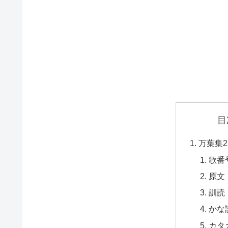
目
万葉集2
歌番
原文
訓読
かな
カタ