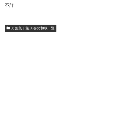
不詳
万葉集｜第10巻の和歌一覧