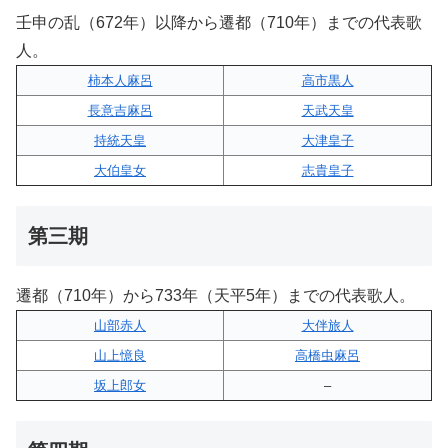
壬申の乱（672年）以降から遷都（710年）までの代表歌
人。
柿本人麻呂
高市黒人
長意吉麻呂
天武天皇
持統天皇
大津皇子
大伯皇女
志貴皇子
第三期
遷都（710年）から733年（天平5年）までの代表歌人。
山部赤人
大伴旅人
山上憶良
高橋虫麻呂
坂上郎女
–