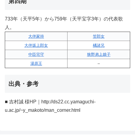
第四期
733年（天平5年）から759年（天平宝字3年）の代表歌
人。
大伴家持
笠郎女
大伴坂上郎女
橘諸兄
中臣宅守
狭野弟上娘子
湯原王
–
出典・参考
■ 吉村誠 様HP｜http://ds22.cc.yamaguchi-
u.ac.jp/~y_makoto/man_corner.html