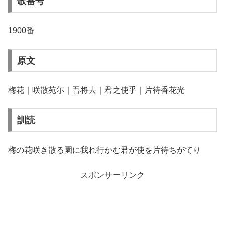
歌番号
1900番
原文
梅花｜咲散苑尓｜吾将去｜君之使乎｜片待香花光
訓読
梅の花咲き散る園に我れ行かむ君が使を片待ちがてり
スポンサーリンク