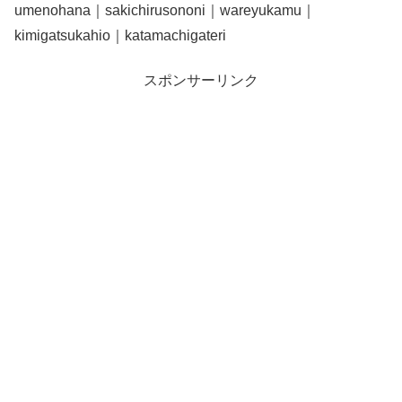
umenohana｜sakichirusononi｜wareyukamu｜
kimigatsukahio｜katamachigateri
スポンサーリンク