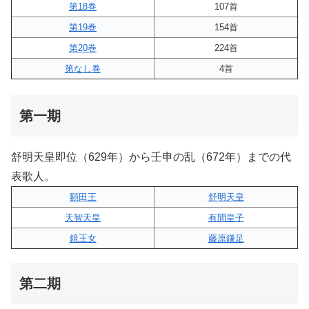
第18巻
107首
第19巻
154首
第20巻
224首
第なし巻
4首
第一期
舒明天皇即位（629年）から壬申の乱（672年）までの代
表歌人。
額田王
舒明天皇
天智天皇
有間皇子
鏡王女
藤原鎌足
第二期