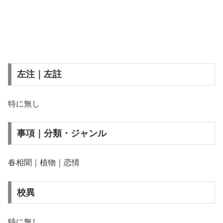
左注｜左註
特に無し
事項｜分類・ジャンル
春相聞｜植物｜恋情
校異
特に無し