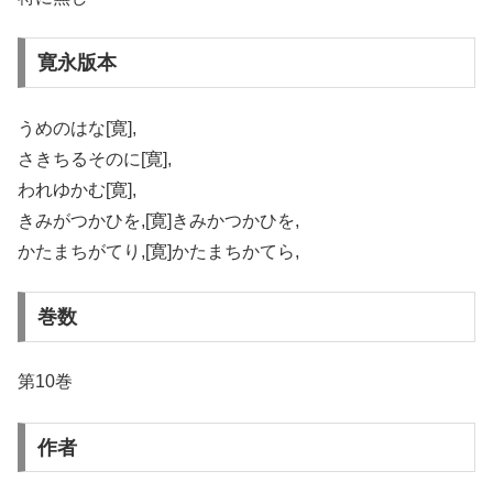
寛永版本
うめのはな[寛],
さきちるそのに[寛],
われゆかむ[寛],
きみがつかひを,[寛]きみかつかひを,
かたまちがてり,[寛]かたまちかてら,
巻数
第10巻
作者