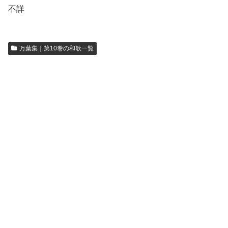
不詳
万葉集｜第10巻の和歌一覧