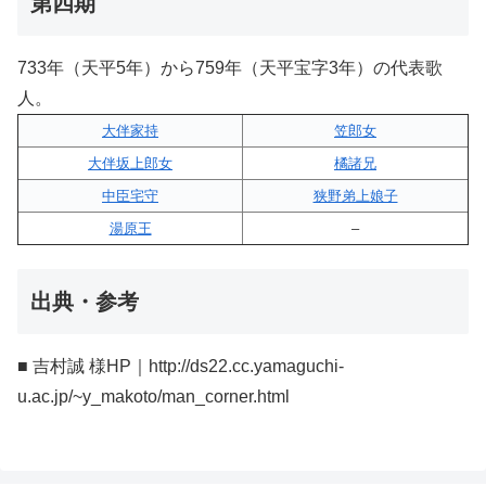
第四期
733年（天平5年）から759年（天平宝字3年）の代表歌
人。
大伴家持
笠郎女
大伴坂上郎女
橘諸兄
中臣宅守
狭野弟上娘子
湯原王
–
出典・参考
■ 吉村誠 様HP｜http://ds22.cc.yamaguchi-
u.ac.jp/~y_makoto/man_corner.html