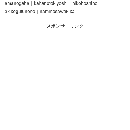
amanogaha｜kahanotokiyoshi｜hikohoshino｜
akikogufuneno｜naminosawakika
スポンサーリンク