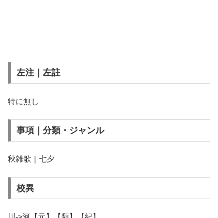
左注｜左註
特に無し
事項｜分類・ジャンル
秋雑歌｜七夕
校異
川->河【元】【類】【紀】