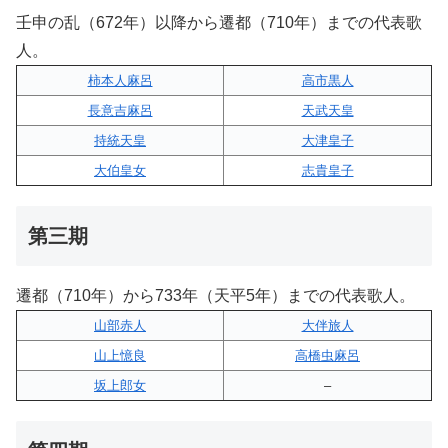
壬申の乱（672年）以降から遷都（710年）までの代表歌
人。
柿本人麻呂
高市黒人
長意吉麻呂
天武天皇
持統天皇
大津皇子
大伯皇女
志貴皇子
第三期
遷都（710年）から733年（天平5年）までの代表歌人。
山部赤人
大伴旅人
山上憶良
高橋虫麻呂
坂上郎女
–