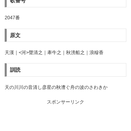
歌番号
2047番
原文
天漢｜<河>聲清之｜牽牛之｜秋滂船之｜浪糝香
訓読
天の川川の音清し彦星の秋漕ぐ舟の波のさわきか
スポンサーリンク