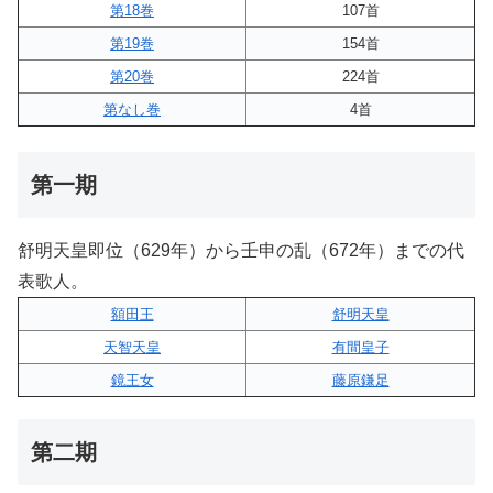
第18巻
107首
第19巻
154首
第20巻
224首
第なし巻
4首
第一期
舒明天皇即位（629年）から壬申の乱（672年）までの代
表歌人。
額田王
舒明天皇
天智天皇
有間皇子
鏡王女
藤原鎌足
第二期