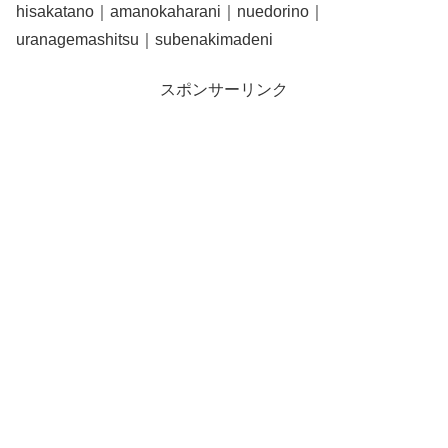
hisakatano｜amanokaharani｜nuedorino｜
uranagemashitsu｜subenakimadeni
スポンサーリンク