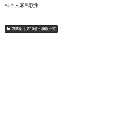
柿本人麻呂歌集
万葉集｜第10巻の和歌一覧