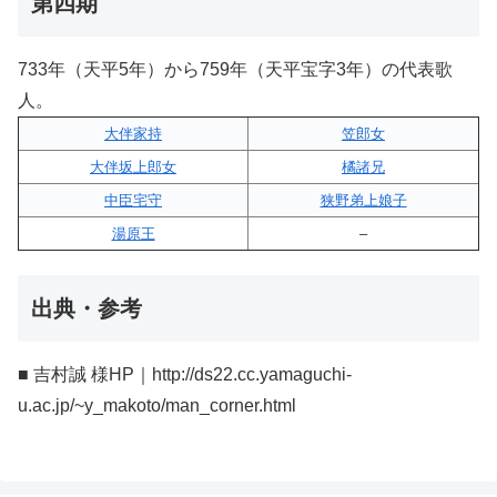
第四期
733年（天平5年）から759年（天平宝字3年）の代表歌
人。
大伴家持
笠郎女
大伴坂上郎女
橘諸兄
中臣宅守
狭野弟上娘子
湯原王
–
出典・参考
■ 吉村誠 様HP｜http://ds22.cc.yamaguchi-
u.ac.jp/~y_makoto/man_corner.html