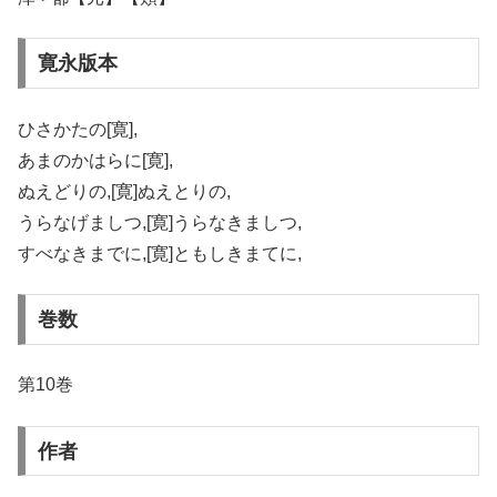
寛永版本
ひさかたの[寛],
あまのかはらに[寛],
ぬえどりの,[寛]ぬえとりの,
うらなげましつ,[寛]うらなきましつ,
すべなきまでに,[寛]ともしきまてに,
巻数
第10巻
作者