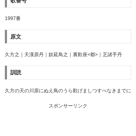
歌番号
1997番
原文
久方之｜天漢原丹｜奴延鳥之｜裏歎座<都>｜乏諸手丹
訓読
久方の天の川原にぬえ鳥のうら歎げましつすべなきまでに
スポンサーリンク