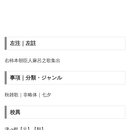
左注｜左註
右柿本朝臣人麻呂之歌集出
事項｜分類・ジャンル
秋雑歌｜非略体｜七夕
校異
津->都【元】【類】