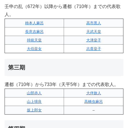
壬申の乱（672年）以降から遷都（710年）までの代表歌
人。
柿本人麻呂
高市黒人
長意吉麻呂
天武天皇
持統天皇
大津皇子
大伯皇女
志貴皇子
第三期
遷都（710年）から733年（天平5年）までの代表歌人。
山部赤人
大伴旅人
山上憶良
高橋虫麻呂
坂上郎女
–