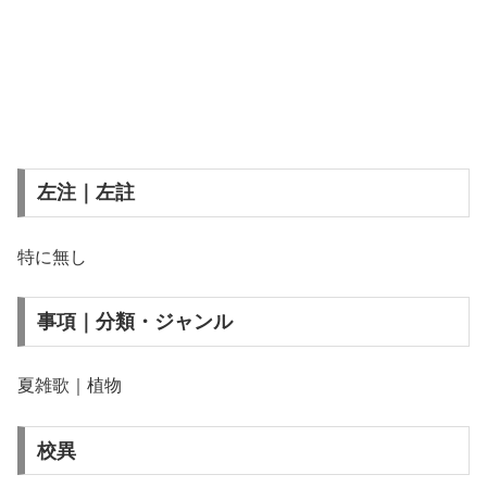
左注｜左註
特に無し
事項｜分類・ジャンル
夏雑歌｜植物
校異