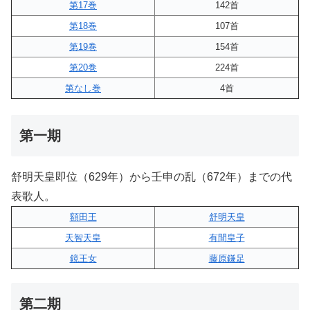
第17巻
142首
第18巻
107首
第19巻
154首
第20巻
224首
第なし巻
4首
第一期
舒明天皇即位（629年）から壬申の乱（672年）までの代
表歌人。
額田王
舒明天皇
天智天皇
有間皇子
鏡王女
藤原鎌足
第二期