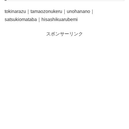
tokinarazu｜tamaozonukeru｜unohanano｜
satsukiomataba｜hisashikuarubemi
スポンサーリンク