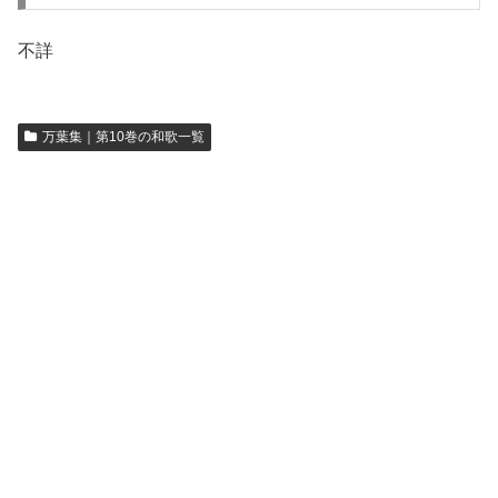
不詳
万葉集｜第10巻の和歌一覧