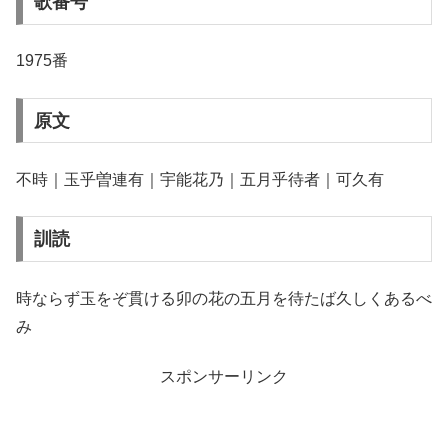
歌番号
1975番
原文
不時｜玉乎曽連有｜宇能花乃｜五月乎待者｜可久有
訓読
時ならず玉をぞ貫ける卯の花の五月を待たば久しくあるべ
み
スポンサーリンク