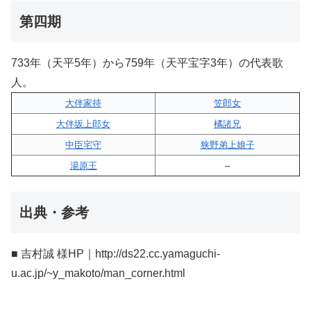
第四期
733年（天平5年）から759年（天平宝字3年）の代表歌
人。
大伴家持
笠郎女
大伴坂上郎女
橘諸兄
中臣宅守
狭野弟上娘子
湯原王
–
出典・参考
■ 吉村誠 様HP｜http://ds22.cc.yamaguchi-
u.ac.jp/~y_makoto/man_corner.html