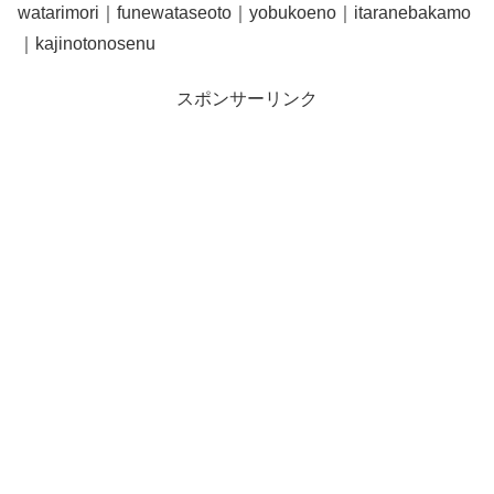
watarimori｜funewataseoto｜yobukoeno｜itaranebakamo
｜kajinotonosenu
スポンサーリンク