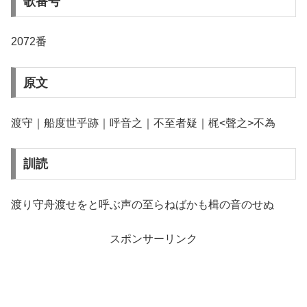
歌番号
2072番
原文
渡守｜船度世乎跡｜呼音之｜不至者疑｜梶<聲之>不為
訓読
渡り守舟渡せをと呼ぶ声の至らねばかも楫の音のせぬ
スポンサーリンク