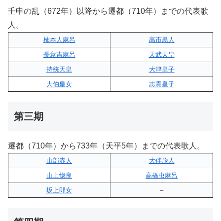
壬申の乱（672年）以降から遷都（710年）までの代表歌
人。
柿本人麻呂
高市黒人
長意吉麻呂
天武天皇
持統天皇
大津皇子
大伯皇女
志貴皇子
第三期
遷都（710年）から733年（天平5年）までの代表歌人。
山部赤人
大伴旅人
山上憶良
高橋虫麻呂
坂上郎女
–