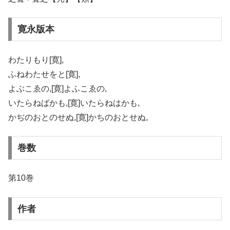
寛永版本
わたりもり[寛],
ふねわたせをと[寛],
よぶこゑの,[寛]よふこゑの,
いたらねばかも,[寛]いたらねはかも,
かぢのおとのせぬ,[寛]かちのおとせぬ,
巻数
第10巻
作者