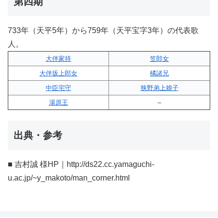
第四期
733年（天平5年）から759年（天平宝字3年）の代表歌
人。
大伴家持
笠郎女
大伴坂上郎女
橘諸兄
中臣宅守
狭野弟上娘子
湯原王
–
出典・参考
■ 吉村誠 様HP｜http://ds22.cc.yamaguchi-
u.ac.jp/~y_makoto/man_corner.html