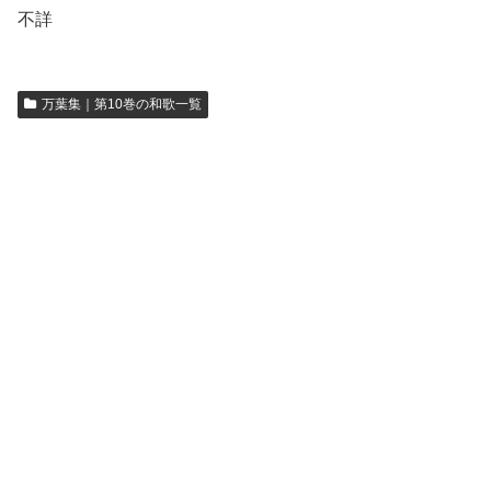
不詳
万葉集｜第10巻の和歌一覧