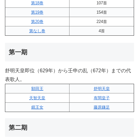
第18巻
107首
第19巻
154首
第20巻
224首
第なし巻
4首
第一期
舒明天皇即位（629年）から壬申の乱（672年）までの代
表歌人。
額田王
舒明天皇
天智天皇
有間皇子
鏡王女
藤原鎌足
第二期