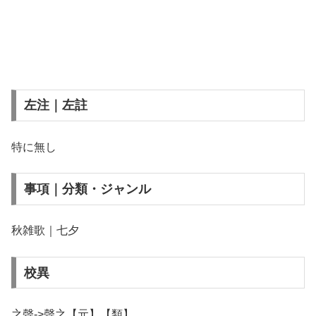
左注｜左註
特に無し
事項｜分類・ジャンル
秋雑歌｜七夕
校異
之聲->聲之【元】【類】