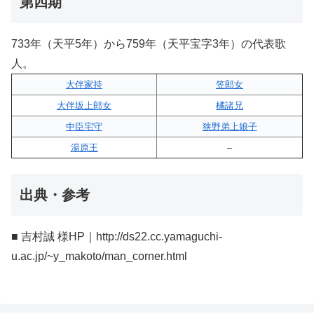
第四期
733年（天平5年）から759年（天平宝字3年）の代表歌
人。
大伴家持
笠郎女
大伴坂上郎女
橘諸兄
中臣宅守
狭野弟上娘子
湯原王
–
出典・参考
■ 吉村誠 様HP｜http://ds22.cc.yamaguchi-
u.ac.jp/~y_makoto/man_corner.html