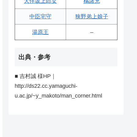
大伴坂上郎女
橘諸兄
中臣宅守
狭野弟上娘子
湯原王
–
出典・参考
■ 吉村誠 様HP｜
http://ds22.cc.yamaguchi-
u.ac.jp/~y_makoto/man_corner.html