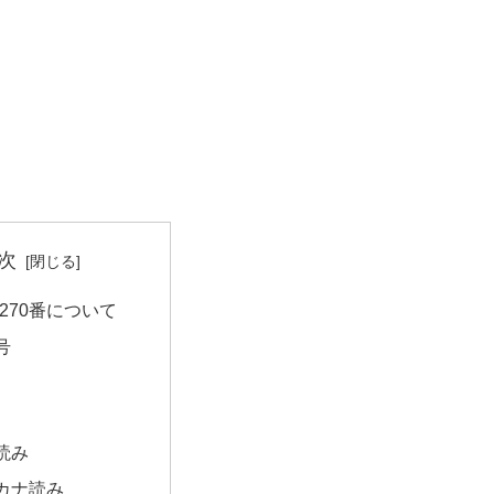
次
270番について
号
読み
カナ読み