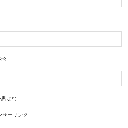
将念
か思はむ
ンサーリンク