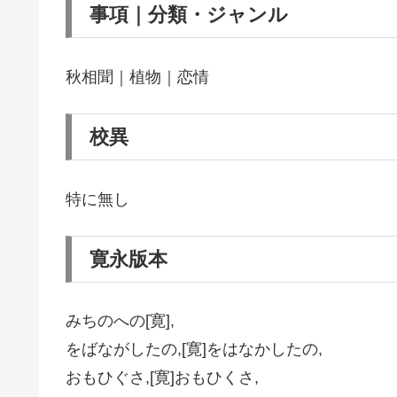
事項｜分類・ジャンル
秋相聞｜植物｜恋情
校異
特に無し
寛永版本
みちのへの[寛],
をばながしたの,[寛]をはなかしたの,
おもひぐさ,[寛]おもひくさ,