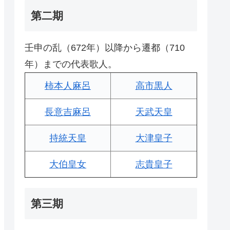
第二期
壬申の乱（672年）以降から遷都（710
年）までの代表歌人。
柿本人麻呂
高市黒人
長意吉麻呂
天武天皇
持統天皇
大津皇子
大伯皇女
志貴皇子
第三期