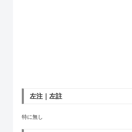
左注｜左註
特に無し