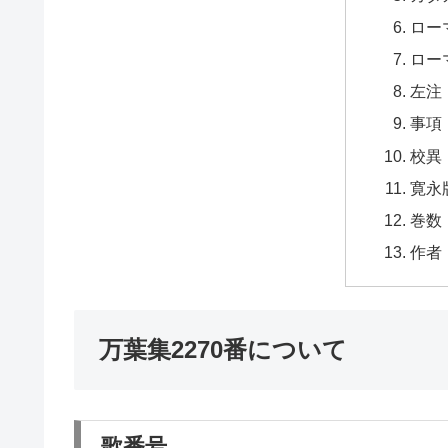
ロー
ロー
左注
事項
校異
寛永
巻数
作者
万葉集2270番について
歌番号