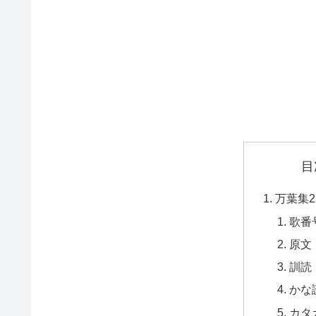
目
万葉集2
歌番
原文
訓読
かな
カタ