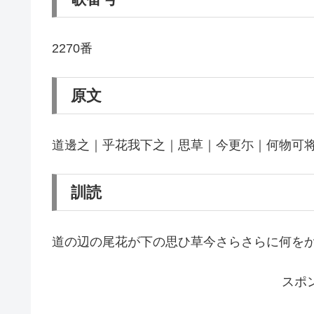
2270番
原文
道邊之｜乎花我下之｜思草｜今更尓｜何物可
訓読
道の辺の尾花が下の思ひ草今さらさらに何を
スポ