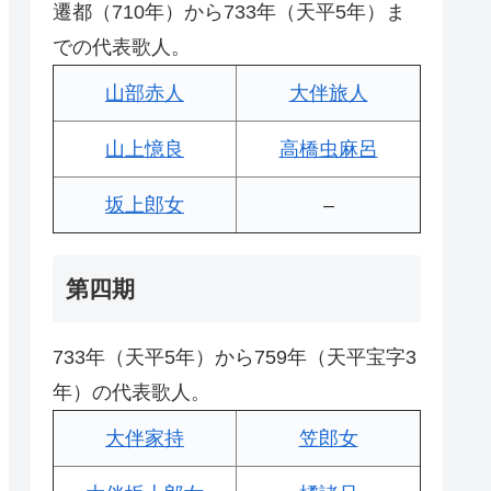
遷都（710年）から733年（天平5年）ま
での代表歌人。
山部赤人
大伴旅人
山上憶良
高橋虫麻呂
坂上郎女
–
第四期
733年（天平5年）から759年（天平宝字3
年）の代表歌人。
大伴家持
笠郎女