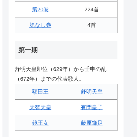
第20巻
224首
第なし巻
4首
第一期
舒明天皇即位（629年）から壬申の乱
（672年）までの代表歌人。
額田王
舒明天皇
天智天皇
有間皇子
鏡王女
藤原鎌足