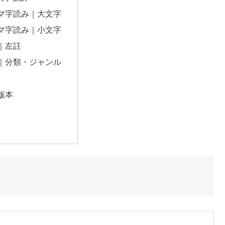
マ字読み｜大文字
マ字読み｜小文字
｜左註
｜分類・ジャンル
版本