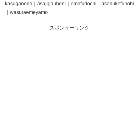
kasuganono｜asajigauheni｜omofudochi｜asobukefunohi
｜wasuraemeyamo
スポンサーリンク