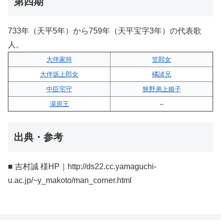
第四期
733年（天平5年）から759年（天平宝字3年）の代表歌
人。
大伴家持
笠郎女
大伴坂上郎女
橘諸兄
中臣宅守
狭野弟上娘子
湯原王
–
出典・参考
■ 吉村誠 様HP｜http://ds22.cc.yamaguchi-
u.ac.jp/~y_makoto/man_corner.html