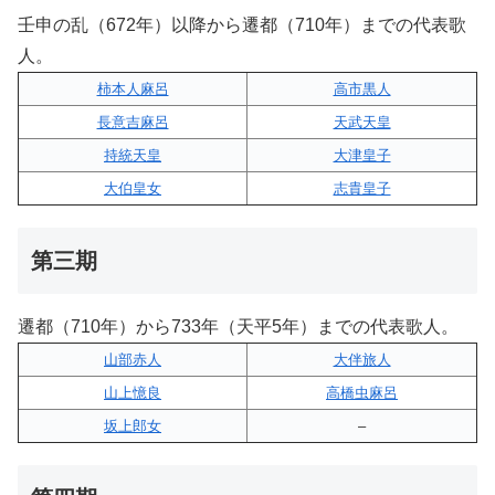
壬申の乱（672年）以降から遷都（710年）までの代表歌
人。
柿本人麻呂
高市黒人
長意吉麻呂
天武天皇
持統天皇
大津皇子
大伯皇女
志貴皇子
第三期
遷都（710年）から733年（天平5年）までの代表歌人。
山部赤人
大伴旅人
山上憶良
高橋虫麻呂
坂上郎女
–