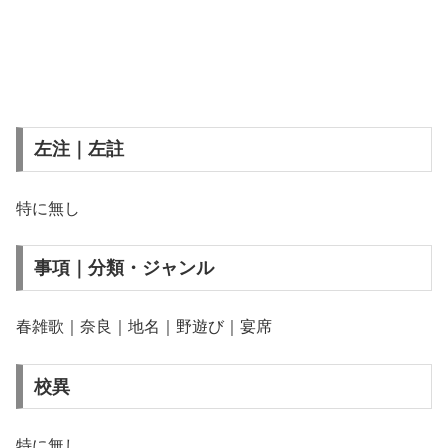
左注｜左註
特に無し
事項｜分類・ジャンル
春雑歌｜奈良｜地名｜野遊び｜宴席
校異
特に無し