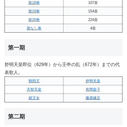
第18巻
107首
第19巻
154首
第20巻
224首
第なし巻
4首
第一期
舒明天皇即位（629年）から壬申の乱（672年）までの代
表歌人。
額田王
舒明天皇
天智天皇
有間皇子
鏡王女
藤原鎌足
第二期