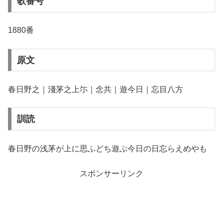
歌番号
1880番
原文
春日野之｜淺茅之上尓｜念共｜遊今日｜忘目八方
訓読
春日野の浅茅が上に思ふどち遊ぶ今日の日忘らえめやも
スポンサーリンク