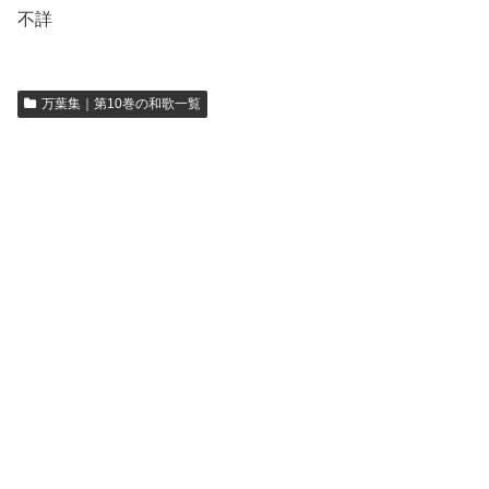
不詳
万葉集｜第10巻の和歌一覧