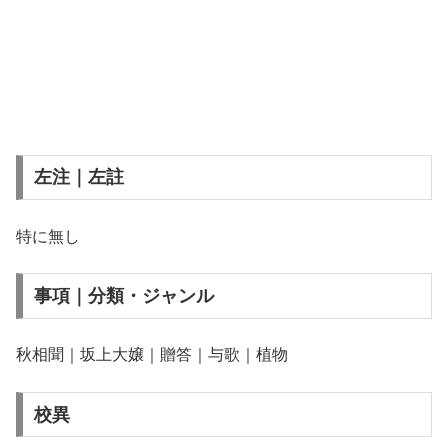
左注｜左註
特に無し
事項｜分類・ジャンル
秋相聞｜坂上大嬢｜贈答｜与歌｜植物
校異