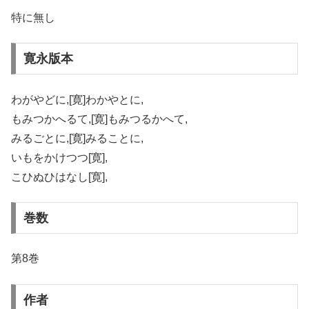
特に無し
寛永版本
わがやどに,[寛]わかやとに,
もみつかへるて,[寛]もみつるかへて,
みるごとに,[寛]みることに,
いもをかけつつ[寛],
こひぬひはなし[寛],
巻数
第8巻
作者