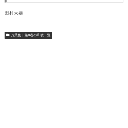
田村大嬢
万葉集｜第8巻の和歌一覧