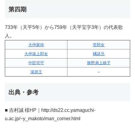
第四期
733年（天平5年）から759年（天平宝字3年）の代表歌
人。
大伴家持
笠郎女
大伴坂上郎女
橘諸兄
中臣宅守
狭野弟上娘子
湯原王
–
出典・参考
■ 吉村誠 様HP｜http://ds22.cc.yamaguchi-
u.ac.jp/~y_makoto/man_corner.html