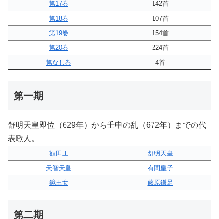
第17巻
142首
第18巻
107首
第19巻
154首
第20巻
224首
第なし巻
4首
第一期
舒明天皇即位（629年）から壬申の乱（672年）までの代
表歌人。
額田王
舒明天皇
天智天皇
有間皇子
鏡王女
藤原鎌足
第二期