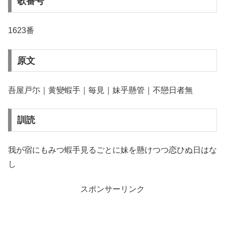
歌番号
1623番
原文
吾屋戸尓｜黄變蝦手｜毎見｜妹乎懸管｜不戀日者無
訓読
我が宿にもみつ蝦手見るごとに妹を懸けつつ恋ひぬ日はな
し
スポンサーリンク