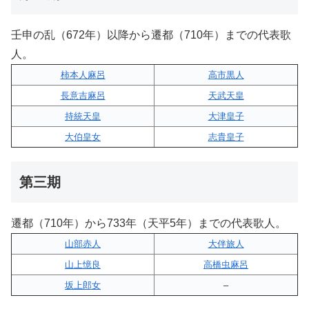
壬申の乱（672年）以降から遷都（710年）までの代表歌
人。
柿本人麻呂
高市黒人
長意吉麻呂
天武天皇
持統天皇
大津皇子
大伯皇女
志貴皇子
第三期
遷都（710年）から733年（天平5年）までの代表歌人。
山部赤人
大伴旅人
山上憶良
高橋虫麻呂
坂上郎女
–