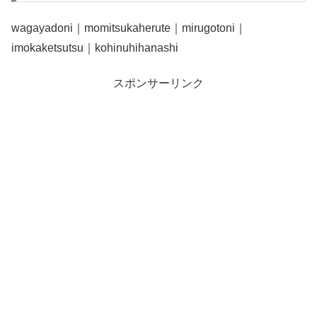
wagayadoni｜momitsukaherute｜mirugotoni｜
imokaketsutsu｜kohinuhihanashi
スポンサーリンク