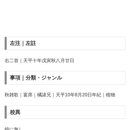
左注｜左註
右二首｜天平十年戊寅秋八月廿日
事項｜分類・ジャンル
秋雑歌｜宴席｜橘諸兄｜天平10年8月20日年紀｜植物
校異
特に無し