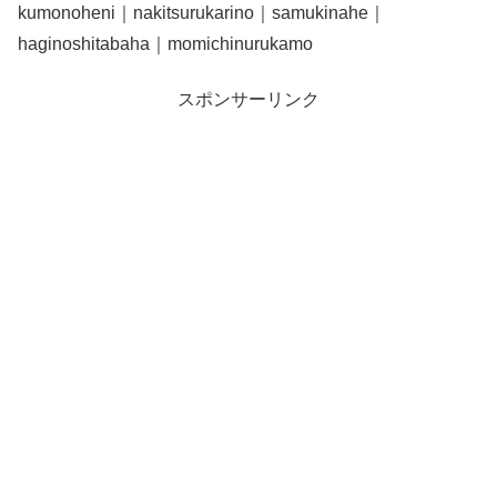
kumonoheni｜nakitsurukarino｜samukinahe｜
haginoshitabaha｜momichinurukamo
スポンサーリンク