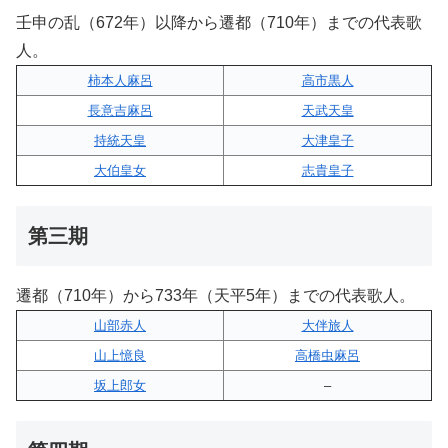
壬申の乱（672年）以降から遷都（710年）までの代表歌
人。
柿本人麻呂
高市黒人
長意吉麻呂
天武天皇
持統天皇
大津皇子
大伯皇女
志貴皇子
第三期
遷都（710年）から733年（天平5年）までの代表歌人。
山部赤人
大伴旅人
山上憶良
高橋虫麻呂
坂上郎女
–