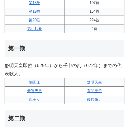
第18巻
107首
第19巻
154首
第20巻
224首
第なし巻
4首
第一期
舒明天皇即位（629年）から壬申の乱（672年）までの代
表歌人。
額田王
舒明天皇
天智天皇
有間皇子
鏡王女
藤原鎌足
第二期