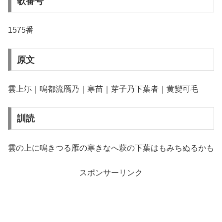
歌番号
1575番
原文
雲上尓｜鳴都流鴈乃｜寒苗｜芽子乃下葉者｜黄變可毛
訓読
雲の上に鳴きつる雁の寒きなへ萩の下葉はもみちぬるかも
スポンサーリンク