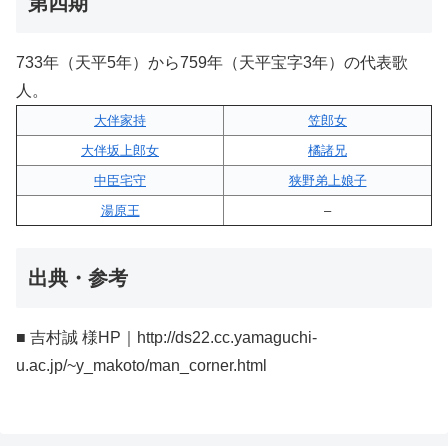
第四期
733年（天平5年）から759年（天平宝字3年）の代表歌
人。
大伴家持
笠郎女
大伴坂上郎女
橘諸兄
中臣宅守
狭野弟上娘子
湯原王
–
出典・参考
■ 吉村誠 様HP｜http://ds22.cc.yamaguchi-
u.ac.jp/~y_makoto/man_corner.html