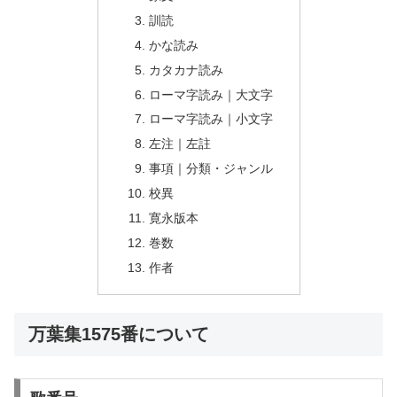
訓読
かな読み
カタカナ読み
ローマ字読み｜大文字
ローマ字読み｜小文字
左注｜左註
事項｜分類・ジャンル
校異
寛永版本
巻数
作者
万葉集1575番について