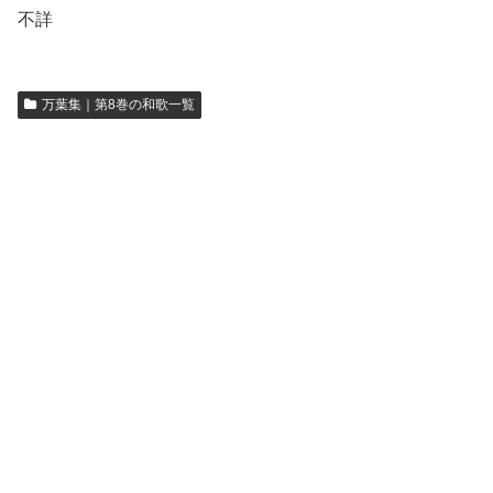
不詳
万葉集｜第8巻の和歌一覧