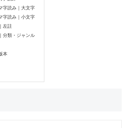
マ字読み｜大文字
マ字読み｜小文字
｜左註
｜分類・ジャンル
版本