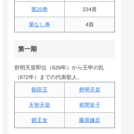
第20巻
224首
第なし巻
4首
第一期
舒明天皇即位（629年）から壬申の乱
（672年）までの代表歌人。
額田王
舒明天皇
天智天皇
有間皇子
鏡王女
藤原鎌足