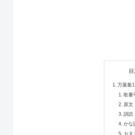
目
万葉集1
歌番
原文
訓読
かな
カタ