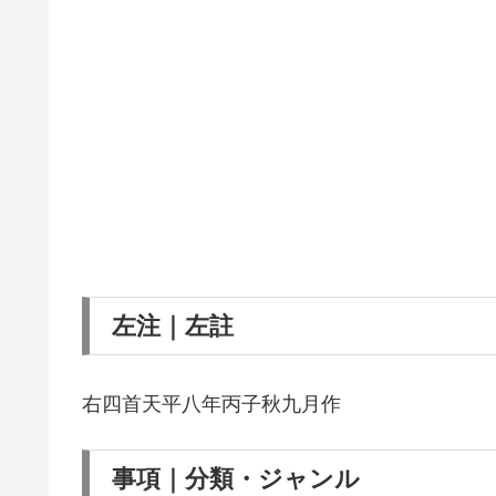
左注｜左註
右四首天平八年丙子秋九月作
事項｜分類・ジャンル