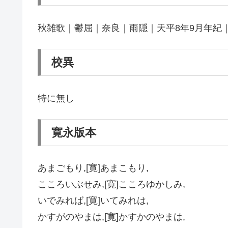
秋雑歌｜鬱屈｜奈良｜雨隠｜天平8年9月年紀
校異
特に無し
寛永版本
あまごもり,[寛]あまこもり,
こころいぶせみ,[寛]こころゆかしみ,
いでみれば,[寛]いてみれは,
かすがのやまは,[寛]かすかのやまは,