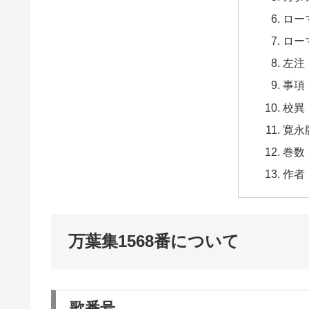
ロー
ロー
左注
事項
校異
寛永
巻数
作者
万葉集1568番について
歌番号