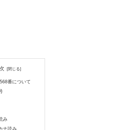
次
568番について
号
読み
カナ読み