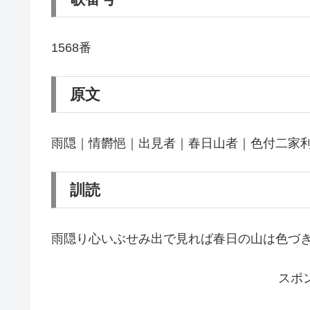
1568番
原文
雨隠｜情欝悒｜出見者｜春日山者｜色付二家
訓読
雨隠り心いぶせみ出で見れば春日の山は色づ
スポ