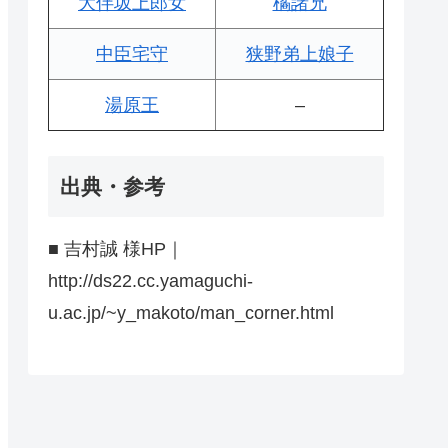
大伴坂上郎女
橘諸兄
中臣宅守
狭野弟上娘子
湯原王
–
出典・参考
■ 吉村誠 様HP｜
http://ds22.cc.yamaguchi-
u.ac.jp/~y_makoto/man_corner.html