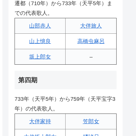
遷都（710年）から733年（天平5年）ま
での代表歌人。
山部赤人
大伴旅人
山上憶良
高橋虫麻呂
坂上郎女
–
第四期
733年（天平5年）から759年（天平宝字3
年）の代表歌人。
大伴家持
笠郎女