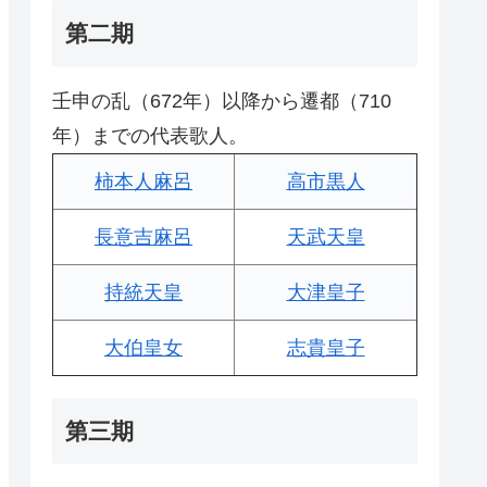
第二期
壬申の乱（672年）以降から遷都（710
年）までの代表歌人。
柿本人麻呂
高市黒人
長意吉麻呂
天武天皇
持統天皇
大津皇子
大伯皇女
志貴皇子
第三期