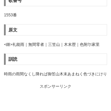
歌番号
1553番
原文
<鍾>礼能雨｜無間零者｜三笠山｜木末歴｜色附尓家里
訓読
時雨の雨間なくし降れば御笠山木末あまねく色づきにけり
スポンサーリンク