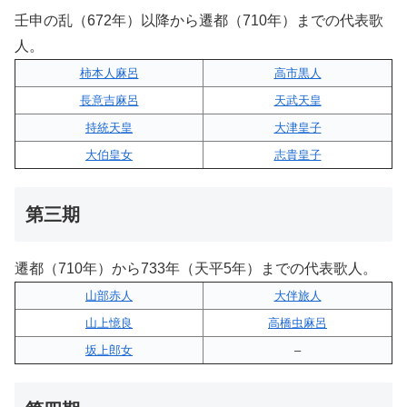
壬申の乱（672年）以降から遷都（710年）までの代表歌
人。
柿本人麻呂
高市黒人
長意吉麻呂
天武天皇
持統天皇
大津皇子
大伯皇女
志貴皇子
第三期
遷都（710年）から733年（天平5年）までの代表歌人。
山部赤人
大伴旅人
山上憶良
高橋虫麻呂
坂上郎女
–