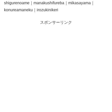
shigurenoame｜manakushifureba｜mikasayama｜
konureamaneku｜irozukinikeri
スポンサーリンク