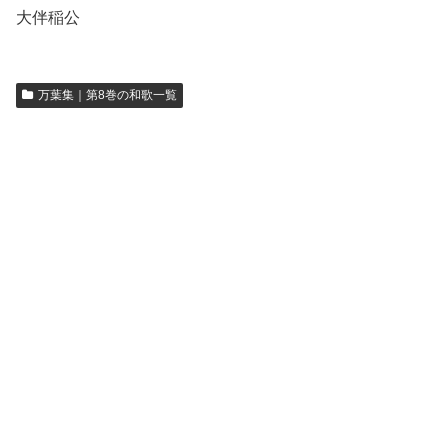
大伴稲公
万葉集｜第8巻の和歌一覧