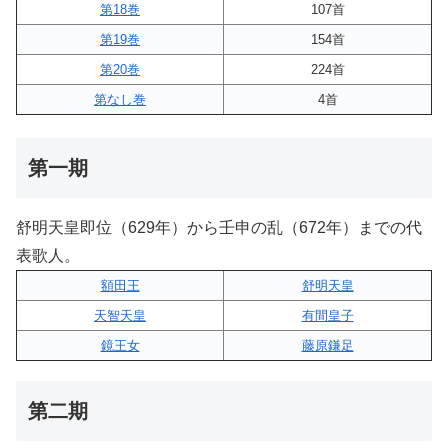
第18巻
107首
第19巻
154首
第20巻
224首
第なし巻
4首
第一期
舒明天皇即位（629年）から壬申の乱（672年）までの代
表歌人。
額田王
舒明天皇
天智天皇
有間皇子
鏡王女
藤原鎌足
第二期