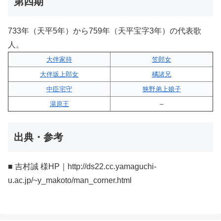
第四期
733年（天平5年）から759年（天平宝字3年）の代表歌
人。
大伴家持
笠郎女
大伴坂上郎女
橘諸兄
中臣宅守
狭野弟上娘子
湯原王
–
出典・参考
■ 吉村誠 様HP｜http://ds22.cc.yamaguchi-
u.ac.jp/~y_makoto/man_corner.html