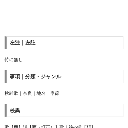
左注｜左註
特に無し
事項｜分類・ジャンル
秋雑歌｜奈良｜地名｜季節
校異
歌【西】謌【西（訂正）】歌｜鐘->鍾【類】