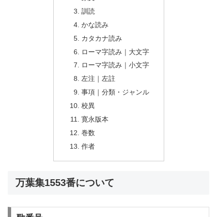
訓読
かな読み
カタカナ読み
ローマ字読み｜大文字
ローマ字読み｜小文字
左注｜左註
事項｜分類・ジャンル
校異
寛永版本
巻数
作者
万葉集1553番について