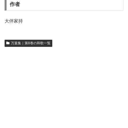
作者
大伴家持
万葉集｜第8巻の和歌一覧