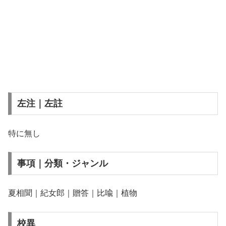
左注｜左註
特に無し
事項｜分類・ジャンル
夏相聞｜紀女郎｜贈答｜比喩｜植物
校異