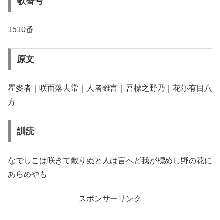
歌番号
1510番
原文
瞿麥者｜咲而落去常｜人者雖言｜吾標之野乃｜花尓有目八
方
訓読
なでしこは咲きて散りぬと人は言へど我が標めし野の花に
あらめやも
スポンサーリンク