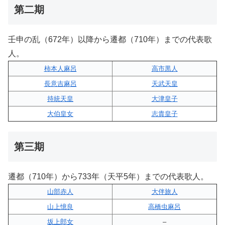
第二期
壬申の乱（672年）以降から遷都（710年）までの代表歌
人。
柿本人麻呂
高市黒人
長意吉麻呂
天武天皇
持統天皇
大津皇子
大伯皇女
志貴皇子
第三期
遷都（710年）から733年（天平5年）までの代表歌人。
山部赤人
大伴旅人
山上憶良
高橋虫麻呂
坂上郎女
–