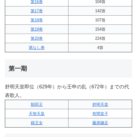
第16巻
104首
第17巻
142首
第18巻
107首
第19巻
154首
第20巻
224首
第なし巻
4首
第一期
舒明天皇即位（629年）から壬申の乱（672年）までの代
表歌人。
額田王
舒明天皇
天智天皇
有間皇子
鏡王女
藤原鎌足