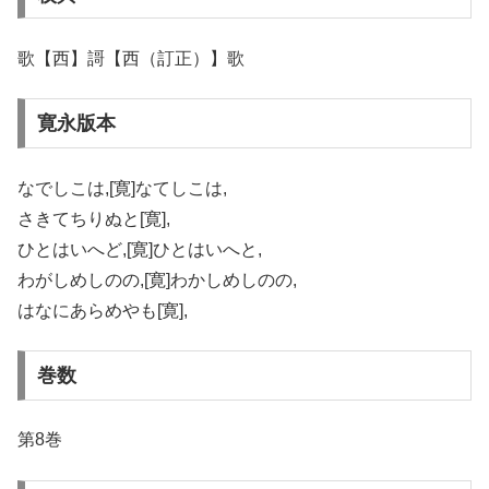
歌【西】謌【西（訂正）】歌
寛永版本
なでしこは,[寛]なてしこは,
さきてちりぬと[寛],
ひとはいへど,[寛]ひとはいへと,
わがしめしのの,[寛]わかしめしのの,
はなにあらめやも[寛],
巻数
第8巻