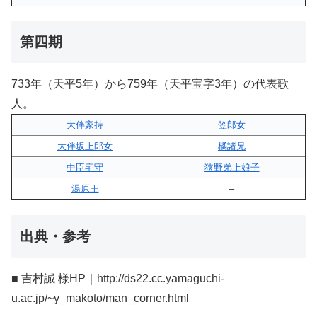
第四期
733年（天平5年）から759年（天平宝字3年）の代表歌
人。
大伴家持
笠郎女
大伴坂上郎女
橘諸兄
中臣宅守
狭野弟上娘子
湯原王
–
出典・参考
■ 吉村誠 様HP｜http://ds22.cc.yamaguchi-
u.ac.jp/~y_makoto/man_corner.html