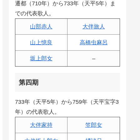
遷都（710年）から733年（天平5年）ま
での代表歌人。
山部赤人
大伴旅人
山上憶良
高橋虫麻呂
坂上郎女
–
第四期
733年（天平5年）から759年（天平宝字3
年）の代表歌人。
大伴家持
笠郎女