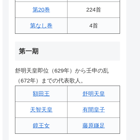
第20巻
224首
第なし巻
4首
第一期
舒明天皇即位（629年）から壬申の乱
（672年）までの代表歌人。
額田王
舒明天皇
天智天皇
有間皇子
鏡王女
藤原鎌足