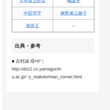
大伴坂上郎女
橘諸兄
中臣宅守
狭野弟上娘子
湯原王
–
出典・参考
■ 吉村誠 様HP｜
http://ds22.cc.yamaguchi-
u.ac.jp/~y_makoto/man_corner.html