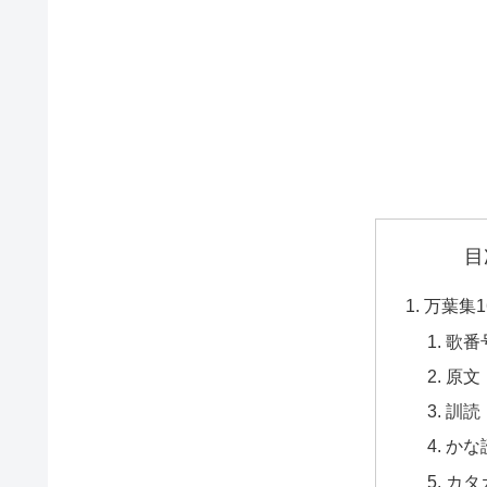
目
万葉集1
歌番
原文
訓読
かな
カタ