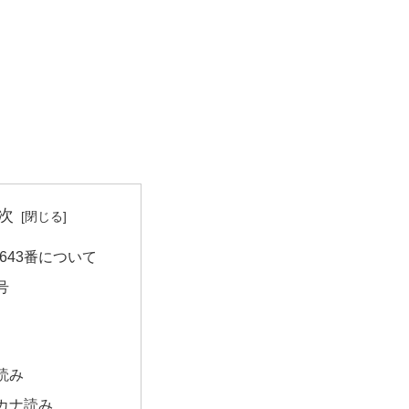
次
643番について
号
読み
カナ読み