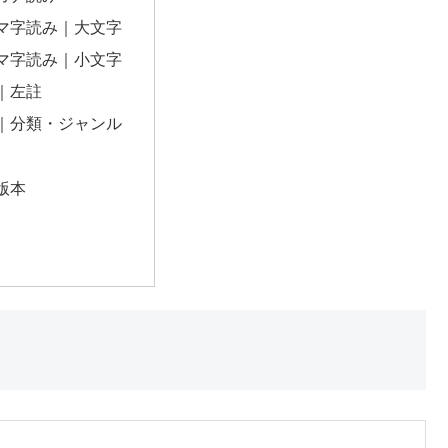
マ字読み｜大文字
マ字読み｜小文字
｜左註
｜分類・ジャンル
版本