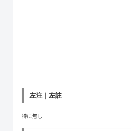
左注｜左註
特に無し