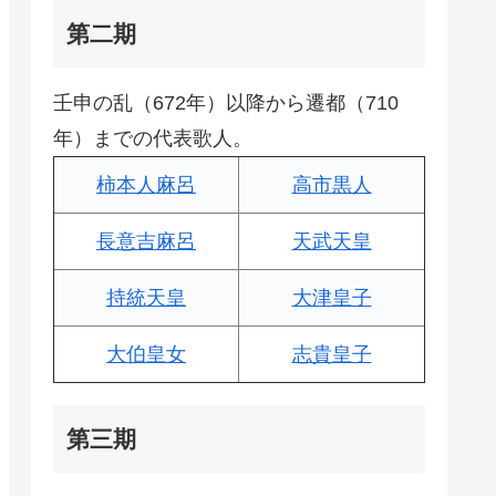
第二期
壬申の乱（672年）以降から遷都（710
年）までの代表歌人。
柿本人麻呂
高市黒人
長意吉麻呂
天武天皇
持統天皇
大津皇子
大伯皇女
志貴皇子
第三期