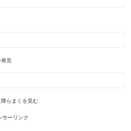
乎将見
に降らまくを見む
ンサーリンク