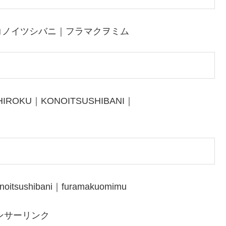
コノイツシバニ｜フラマクヲミム
HIROKU｜KONOITSUSHIBANI｜
noitsushibani｜furamakuomimu
ンサーリンク