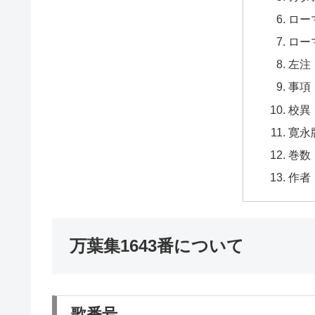
ロー
ロー
左注
事項
校異
寛永
巻数
作者
万葉集1643番について
歌番号