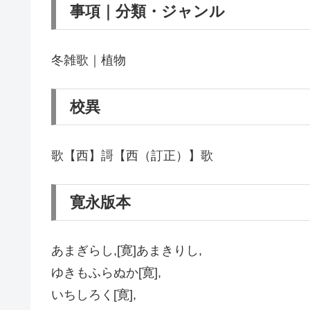
事項｜分類・ジャンル
冬雑歌｜植物
校異
歌【西】謌【西（訂正）】歌
寛永版本
あまぎらし,[寛]あまきりし,
ゆきもふらぬか[寛],
いちしろく[寛],