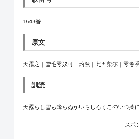
1643番
原文
天霧之｜雪毛零奴可｜灼然｜此五柴尓｜零巻
訓読
天霧らし雪も降らぬかいちしろくこのいつ柴
スポ