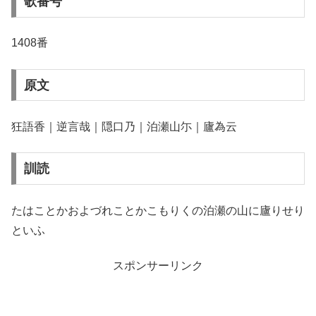
歌番号
1408番
原文
狂語香｜逆言哉｜隠口乃｜泊瀬山尓｜廬為云
訓読
たはことかおよづれことかこもりくの泊瀬の山に廬りせり
といふ
スポンサーリンク