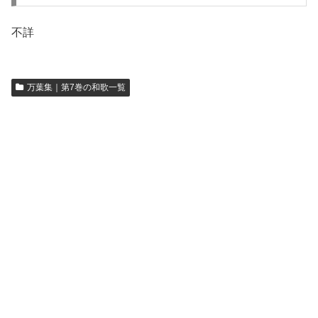
不詳
万葉集｜第7巻の和歌一覧