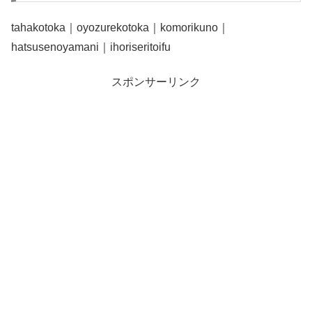
tahakotoka｜oyozurekotoka｜komorikuno｜
hatsusenoyamani｜ihoriseritoifu
スポンサーリンク