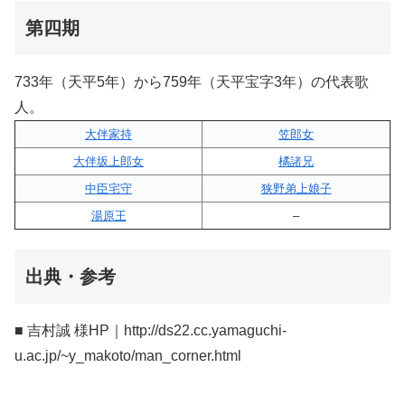
第四期
733年（天平5年）から759年（天平宝字3年）の代表歌
人。
大伴家持
笠郎女
大伴坂上郎女
橘諸兄
中臣宅守
狭野弟上娘子
湯原王
–
出典・参考
■ 吉村誠 様HP｜http://ds22.cc.yamaguchi-
u.ac.jp/~y_makoto/man_corner.html