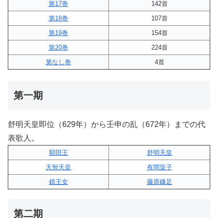
第17巻
142首
第18巻
107首
第19巻
154首
第20巻
224首
第なし巻
4首
第一期
舒明天皇即位（629年）から壬申の乱（672年）までの代
表歌人。
額田王
舒明天皇
天智天皇
有間皇子
鏡王女
藤原鎌足
第二期