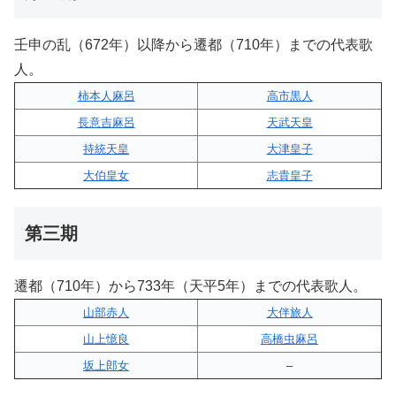
壬申の乱（672年）以降から遷都（710年）までの代表歌
人。
柿本人麻呂
高市黒人
長意吉麻呂
天武天皇
持統天皇
大津皇子
大伯皇女
志貴皇子
第三期
遷都（710年）から733年（天平5年）までの代表歌人。
山部赤人
大伴旅人
山上憶良
高橋虫麻呂
坂上郎女
–