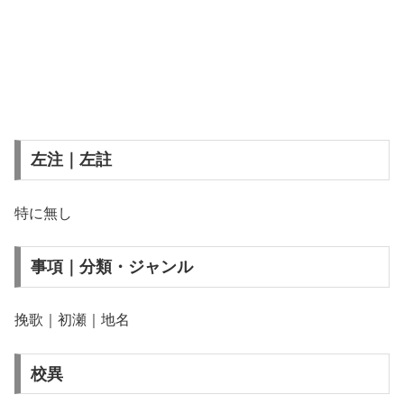
左注｜左註
特に無し
事項｜分類・ジャンル
挽歌｜初瀬｜地名
校異