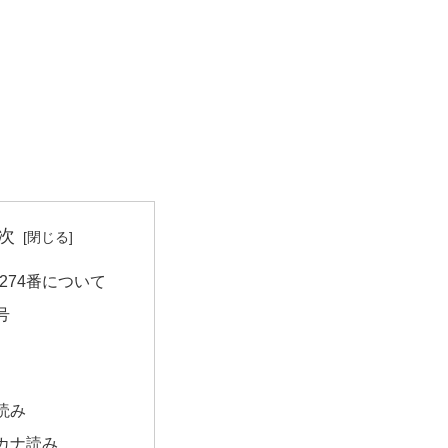
次
274番について
号
読み
カナ読み