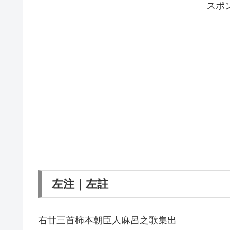
スポ
左注｜左註
右廿三首柿本朝臣人麻呂之歌集出