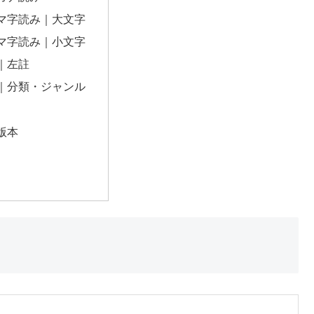
マ字読み｜大文字
マ字読み｜小文字
｜左註
｜分類・ジャンル
版本