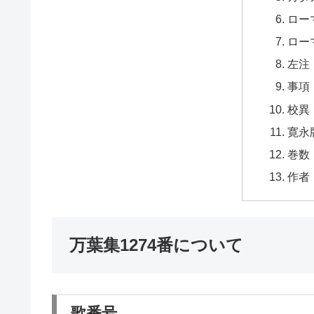
ロー
ロー
左注
事項
校異
寛永
巻数
作者
万葉集1274番について
歌番号