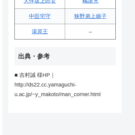
大伴坂上郎女
橘諸兄
中臣宅守
狭野弟上娘子
湯原王
–
出典・参考
■ 吉村誠 様HP｜
http://ds22.cc.yamaguchi-
u.ac.jp/~y_makoto/man_corner.html