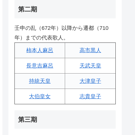
第二期
壬申の乱（672年）以降から遷都（710
年）までの代表歌人。
柿本人麻呂
高市黒人
長意吉麻呂
天武天皇
持統天皇
大津皇子
大伯皇女
志貴皇子
第三期