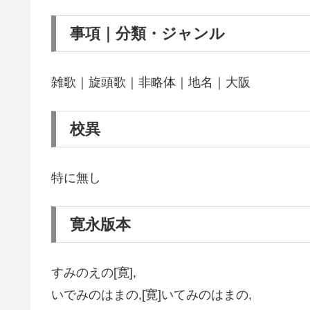
事項｜分類・ジャンル
雑歌｜旋頭歌｜非略体｜地名｜大阪
校異
特に無し
寛永版本
すみのえの[寛],
いでみのはまの,[寛]いてみのはまの,