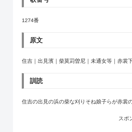
1274番
原文
住吉｜出見濱｜柴莫苅曽尼｜未通女等｜赤裳
訓読
住吉の出見の浜の柴な刈りそね娘子らが赤裳
スポ