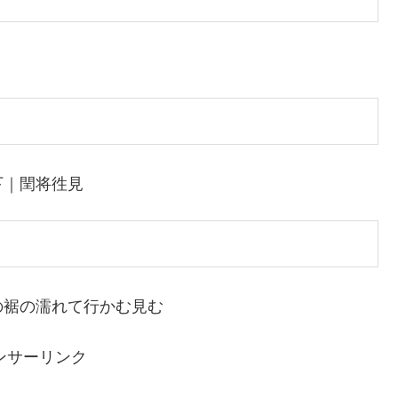
下｜閏将徃見
の裾の濡れて行かむ見む
ンサーリンク