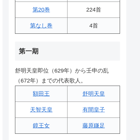
第20巻
224首
第なし巻
4首
第一期
舒明天皇即位（629年）から壬申の乱
（672年）までの代表歌人。
額田王
舒明天皇
天智天皇
有間皇子
鏡王女
藤原鎌足