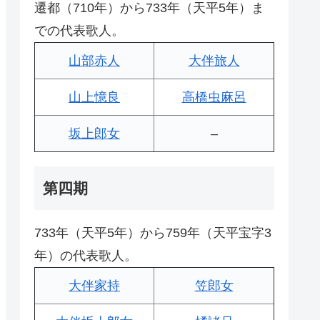
遷都（710年）から733年（天平5年）ま
での代表歌人。
山部赤人
大伴旅人
山上憶良
高橋虫麻呂
坂上郎女
–
第四期
733年（天平5年）から759年（天平宝字3
年）の代表歌人。
大伴家持
笠郎女