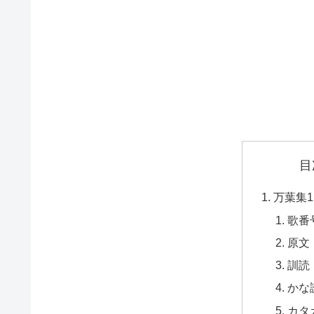
目
万葉集1
歌番
原文
訓読
かな
カタ