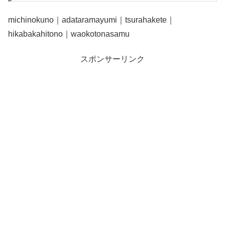
michinokuno｜adataramayumi｜tsurahakete｜
hikabakahitono｜waokotonasamu
スポンサーリンク