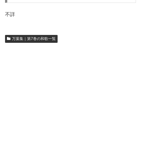
不詳
万葉集｜第7巻の和歌一覧