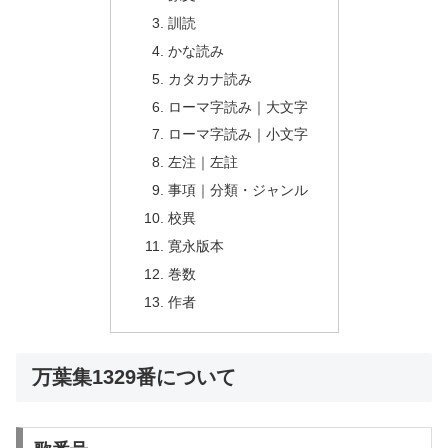
訓読
かな読み
カタカナ読み
ローマ字読み｜大文字
ローマ字読み｜小文字
左注｜左註
事項｜分類・ジャンル
校異
寛永版本
巻数
作者
万葉集1329番について