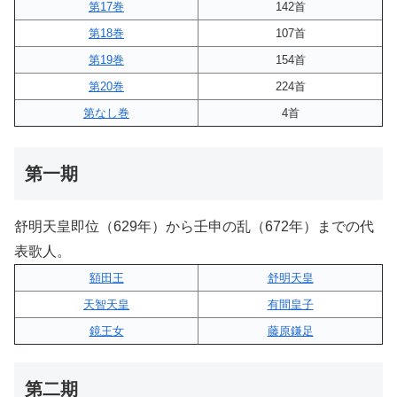
第17巻
142首
第18巻
107首
第19巻
154首
第20巻
224首
第なし巻
4首
第一期
舒明天皇即位（629年）から壬申の乱（672年）までの代
表歌人。
額田王
舒明天皇
天智天皇
有間皇子
鏡王女
藤原鎌足
第二期