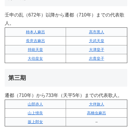
壬申の乱（672年）以降から遷都（710年）までの代表歌
人。
柿本人麻呂
高市黒人
長意吉麻呂
天武天皇
持統天皇
大津皇子
大伯皇女
志貴皇子
第三期
遷都（710年）から733年（天平5年）までの代表歌人。
山部赤人
大伴旅人
山上憶良
高橋虫麻呂
坂上郎女
–