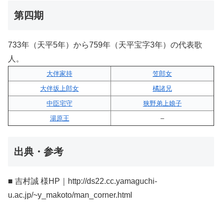
第四期
733年（天平5年）から759年（天平宝字3年）の代表歌
人。
大伴家持
笠郎女
大伴坂上郎女
橘諸兄
中臣宅守
狭野弟上娘子
湯原王
–
出典・参考
■ 吉村誠 様HP｜http://ds22.cc.yamaguchi-
u.ac.jp/~y_makoto/man_corner.html