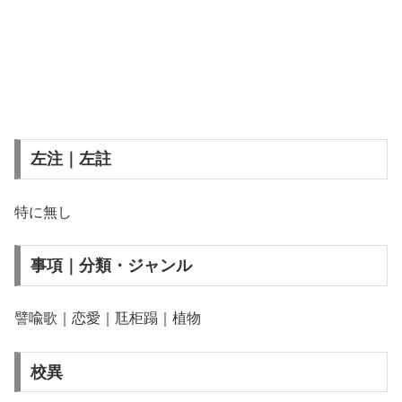
左注｜左註
特に無し
事項｜分類・ジャンル
譬喩歌｜恋愛｜尫柜蹋｜植物
校異