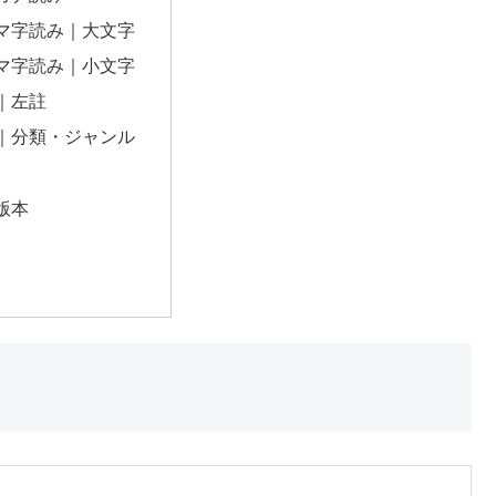
マ字読み｜大文字
マ字読み｜小文字
｜左註
｜分類・ジャンル
版本