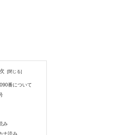
次
090番について
号
読み
カナ読み