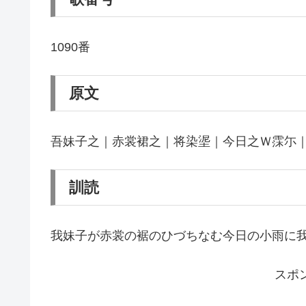
1090番
原文
吾妹子之｜赤裳裙之｜将染埿｜今日之Ｗ霂尓｜
訓読
我妹子が赤裳の裾のひづちなむ今日の小雨に
スポ