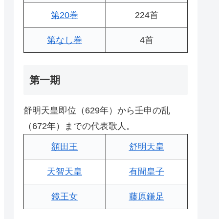
第20巻
224首
第なし巻
4首
第一期
舒明天皇即位（629年）から壬申の乱
（672年）までの代表歌人。
額田王
舒明天皇
天智天皇
有間皇子
鏡王女
藤原鎌足