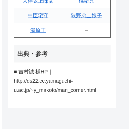
大伴坂上郎女
橘諸兄
中臣宅守
狭野弟上娘子
湯原王
–
出典・参考
■ 吉村誠 様HP｜
http://ds22.cc.yamaguchi-
u.ac.jp/~y_makoto/man_corner.html