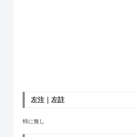
左注｜左註
特に無し