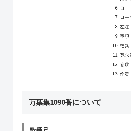
ロー
ロー
左注
事項
校異
寛永
巻数
作者
万葉集1090番について
歌番号