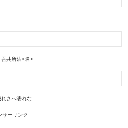
吾共所沾<名>
我れさへ濡れな
ンサーリンク