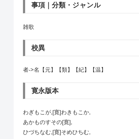
事項｜分類・ジャンル
雑歌
校異
者->名【元】【類】【紀】【温】
寛永版本
わぎもこが,[寛]わきもこか,
あかものすその[寛],
ひづちなむ,[寛]そめひちむ,