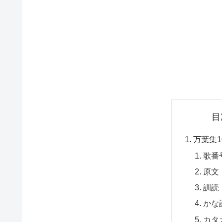
目
万葉集1
歌番
原文
訓読
かな
カタ