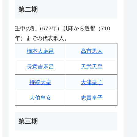
第二期
壬申の乱（672年）以降から遷都（710
年）までの代表歌人。
柿本人麻呂
高市黒人
長意吉麻呂
天武天皇
持統天皇
大津皇子
大伯皇女
志貴皇子
第三期