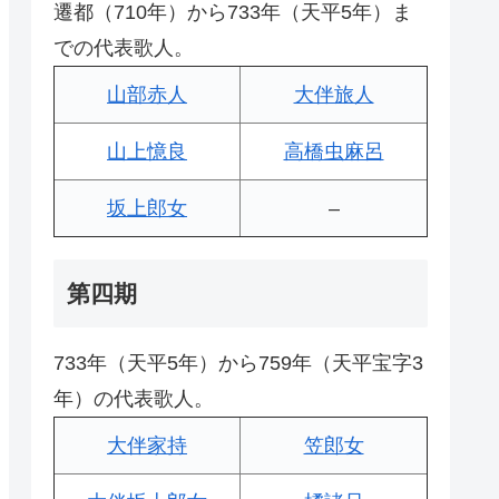
遷都（710年）から733年（天平5年）ま
での代表歌人。
山部赤人
大伴旅人
山上憶良
高橋虫麻呂
坂上郎女
–
第四期
733年（天平5年）から759年（天平宝字3
年）の代表歌人。
大伴家持
笠郎女