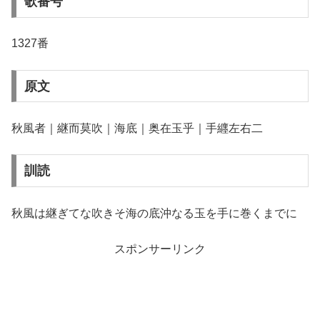
歌番号
1327番
原文
秋風者｜継而莫吹｜海底｜奥在玉乎｜手纒左右二
訓読
秋風は継ぎてな吹きそ海の底沖なる玉を手に巻くまでに
スポンサーリンク