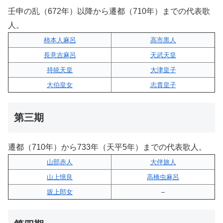
壬申の乱（672年）以降から遷都（710年）までの代表歌
人。
柿本人麻呂
高市黒人
長意吉麻呂
天武天皇
持統天皇
大津皇子
大伯皇女
志貴皇子
第三期
遷都（710年）から733年（天平5年）までの代表歌人。
山部赤人
大伴旅人
山上憶良
高橋虫麻呂
坂上郎女
–