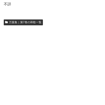
不詳
万葉集｜第7巻の和歌一覧