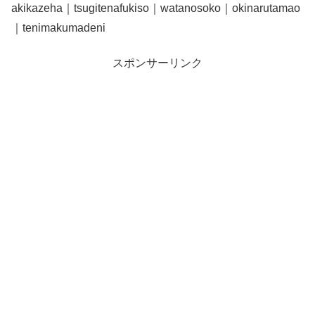
akikazeha｜tsugitenafukiso｜watanosoko｜okinarutamao
｜tenimakumadeni
スポンサーリンク