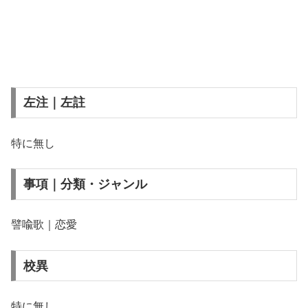
左注｜左註
特に無し
事項｜分類・ジャンル
譬喩歌｜恋愛
校異
特に無し