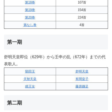
第18巻
107首
第19巻
154首
第20巻
224首
第なし巻
4首
第一期
舒明天皇即位（629年）から壬申の乱（672年）までの代
表歌人。
額田王
舒明天皇
天智天皇
有間皇子
鏡王女
藤原鎌足
第二期