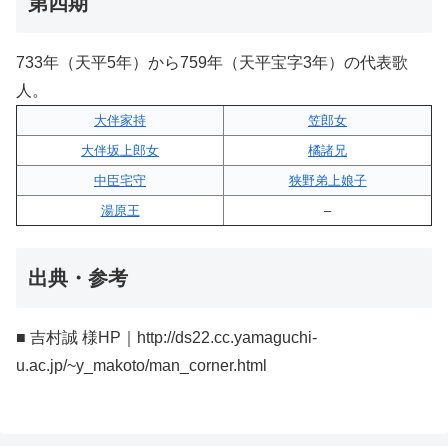
第四期
733年（天平5年）から759年（天平宝字3年）の代表歌
人。
大伴家持
笠郎女
大伴坂上郎女
橘諸兄
中臣宅守
狭野弟上娘子
湯原王
–
出典・参考
■ 吉村誠 様HP｜http://ds22.cc.yamaguchi-
u.ac.jp/~y_makoto/man_corner.html