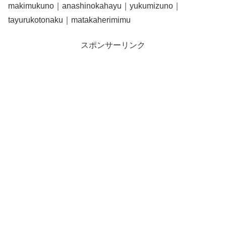
makimukuno｜anashinokahayu｜yukumizuno｜
tayurukotonaku｜matakaherimimu
スポンサーリンク