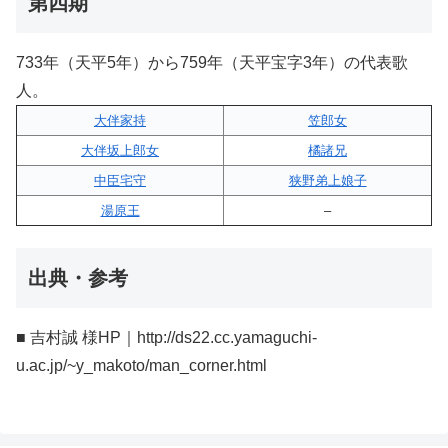
第四期
733年（天平5年）から759年（天平宝字3年）の代表歌
人。
大伴家持
笠郎女
大伴坂上郎女
橘諸兄
中臣宅守
狭野弟上娘子
湯原王
–
出典・参考
■ 吉村誠 様HP｜http://ds22.cc.yamaguchi-
u.ac.jp/~y_makoto/man_corner.html