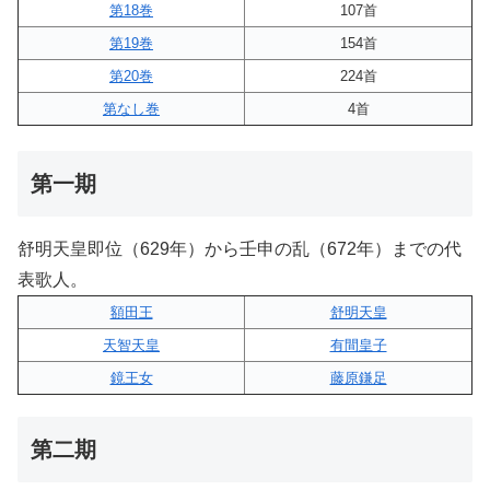
第18巻
107首
第19巻
154首
第20巻
224首
第なし巻
4首
第一期
舒明天皇即位（629年）から壬申の乱（672年）までの代
表歌人。
額田王
舒明天皇
天智天皇
有間皇子
鏡王女
藤原鎌足
第二期