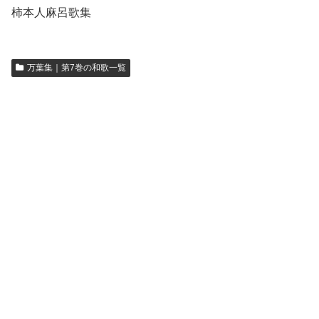
柿本人麻呂歌集
万葉集｜第7巻の和歌一覧