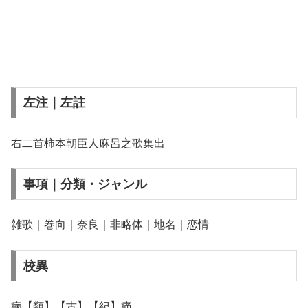
左注｜左註
右二首柿本朝臣人麻呂之歌集出
事項｜分類・ジャンル
雑歌｜巻向｜奈良｜非略体｜地名｜恋情
校異
病【類】【古】【紀】痛