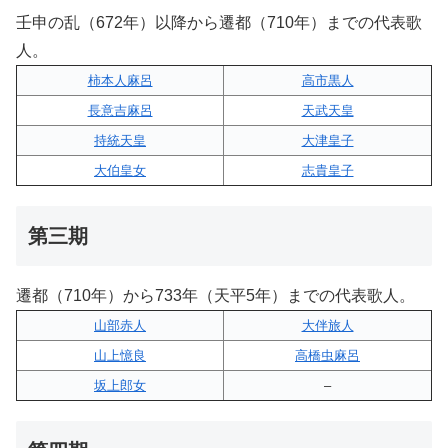
壬申の乱（672年）以降から遷都（710年）までの代表歌
人。
柿本人麻呂
高市黒人
長意吉麻呂
天武天皇
持統天皇
大津皇子
大伯皇女
志貴皇子
第三期
遷都（710年）から733年（天平5年）までの代表歌人。
山部赤人
大伴旅人
山上憶良
高橋虫麻呂
坂上郎女
–