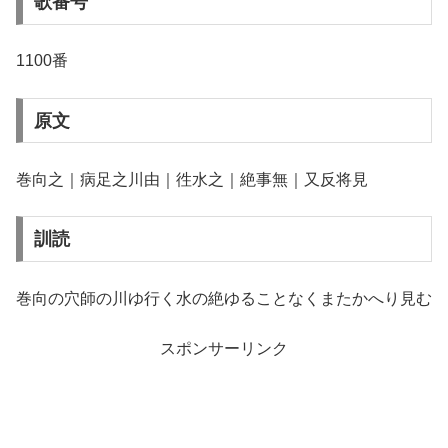
歌番号
1100番
原文
巻向之｜病足之川由｜徃水之｜絶事無｜又反将見
訓読
巻向の穴師の川ゆ行く水の絶ゆることなくまたかへり見む
スポンサーリンク