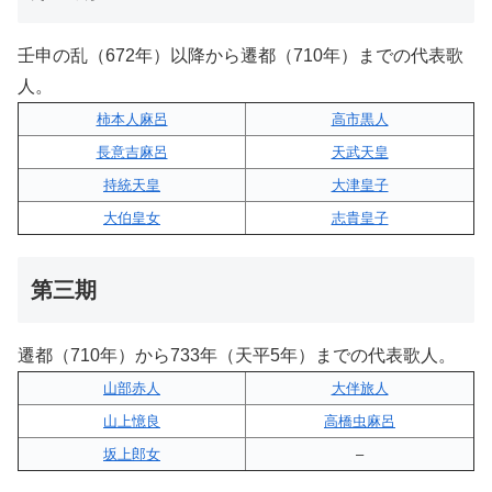
壬申の乱（672年）以降から遷都（710年）までの代表歌
人。
柿本人麻呂
高市黒人
長意吉麻呂
天武天皇
持統天皇
大津皇子
大伯皇女
志貴皇子
第三期
遷都（710年）から733年（天平5年）までの代表歌人。
山部赤人
大伴旅人
山上憶良
高橋虫麻呂
坂上郎女
–