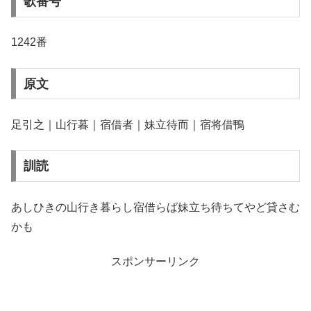
歌番号
1242番
原文
足引之｜山行暮｜宿借者｜妹立待而｜宿将借鴨
訓読
あしひきの山行き暮らし宿借らば妹立ち待ちてやど貸さむ
かも
スポンサーリンク