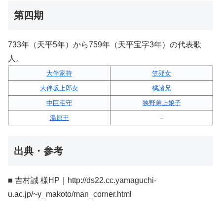
第四期
733年（天平5年）から759年（天平宝字3年）の代表歌
人。
大伴家持
笠郎女
大伴坂上郎女
橘諸兄
中臣宅守
狭野弟上娘子
湯原王
–
出典・参考
■ 吉村誠 様HP｜http://ds22.cc.yamaguchi-
u.ac.jp/~y_makoto/man_corner.html