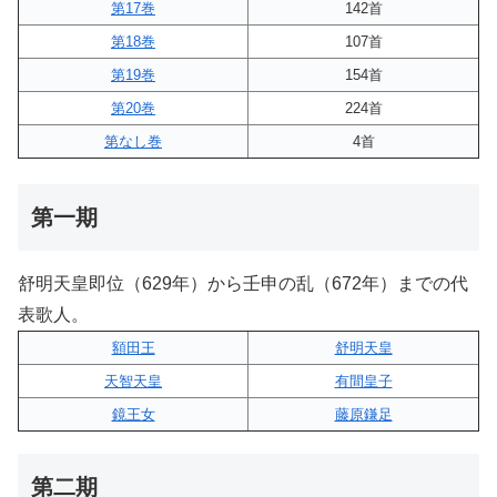
第17巻
142首
第18巻
107首
第19巻
154首
第20巻
224首
第なし巻
4首
第一期
舒明天皇即位（629年）から壬申の乱（672年）までの代
表歌人。
額田王
舒明天皇
天智天皇
有間皇子
鏡王女
藤原鎌足
第二期