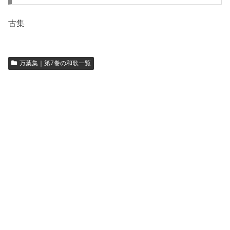
古集
万葉集｜第7巻の和歌一覧