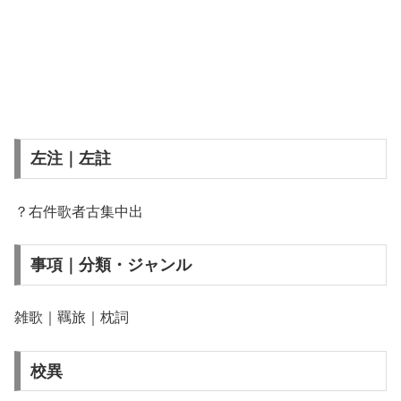
左注｜左註
？右件歌者古集中出
事項｜分類・ジャンル
雑歌｜羈旅｜枕詞
校異