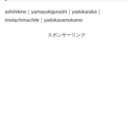
ashihikino｜yamayukigurashi｜yadokaraba｜
imotachimachite｜yadokasamukamo
スポンサーリンク